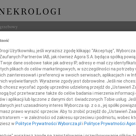
ogrzebowy
tność
Szukaj
ogi Użytkowniku, jeśli wyrazisz zgodę klikając "Akceptuję", Wyborcza sp
Imię i na
 Zaufanych Partnerów IAB, jak również Agora S.A. będąca spółką powi
Twoje dane osobowe takie jak adresy IP, adresy e-mail czy identyfikato
 tych plikach do celów marketingowych, w szczególności na potrzeby 
 zainteresowań i preferencji w swoich serwisach, aplikacjach i w Int
w nich wyświetlanych. Wyrażenie zgody jest dobrowolne. Jeśli nie chce
INNE NE
 lub chcesz wycofać zgodę uprzednio udzieloną przejdź do „Ustawień
05.0
gą być przetwarzane także do celów badania i mierzenia informacji
Pani 
w i aplikacji lub łączone z danymi dot. świadczonych Tobie usług. Jeś
Naszemu Koledze
23.0
nych jest uzasadniony interes Wyborcza sp. z o.o., jej spółki powiąza
Śmier
masz prawo wyrazić sprzeciw. Aby to zrobić przejdź do „Ustawień Z
ławowi Rybczyńskiemu
Wojci
istratorem – w zależności od zakresu sprzeciwu i podmiotu, wobec któ
Z głę
dziesz w
Polityce Prywatności Wyborcza.pl
i
Polityce Prywatności Agor
Janu
azy głębokiego współczucia
Z głę
ceptuję" wyrażasz zgodę na zainstalowanie i przechowywanie plików t