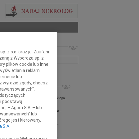
 nekrologów i wspomnień
. z o.o. oraz jej Zaufani
zwisko lub numer ogłoszenia:
ązaną z Wyborcza sp. z
ry plików cookie lub inne
wyświetlania reklam
+ szukanie zaawansowane
ernecie lub
sz wyrazić zgody, chcesz
KROLOGI
 Zaawansowanych”.
8.2026
Opole
 dotyczących
Danucie Juszczak-Puppel wyrazy głębokiego...
li podstawą
7.2026
Opole
nej – Agora S.A. – lub
ć zawsze jest niespodziewana, nigdy nie...
aawansowanych” lub
ech Pogorzelski
23.07.2026
Opole
rego jest kierowany.
bokim żalem przyjęliśmy wiadomość o...
a S.A.
sz Maksym
16.07.2026
Opole
bokim żalem przyjęliśmy wiadomość o...
ypu cookie Wyborczej sp.