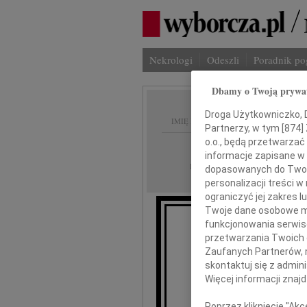
Nekrologi
Odeszli
Poradnik p
Dbamy o Twoją prywa
Droga Użytkowniczko, Dr
IMIĘ I NAZWISKO:
Partnerzy, w tym [
874
]
o.o., będą przetwarzać 
Opole
REGION:
informacje zapisane w
24.04.2020
DATA EMISJI:
dopasowanych do Twoich
personalizacji treści 
ograniczyć jej zakres
Twoje dane osobowe mo
funkcjonowania serwisó
przetwarzania Twoich da
Zaufanych Partnerów, 
Rados
skontaktuj się z admin
Więcej informacji znaj
wyr
Poprzez kliknięcie "Ak