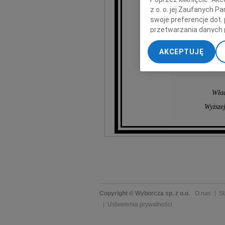
z o. o. jej Zaufanych 
swoje preferencje dot.
przetwarzania danych 
„Ustawienia zaawansow
AKCEPTUJĘ
My, nasi Zaufani Part
dokładnych danych geol
Przechowywanie informa
treści, badnie odbiorcó
Wład
Wyższe
Copyright © Wyborcza sp. z o.o.
O nas
St
Ustawienia prywatności