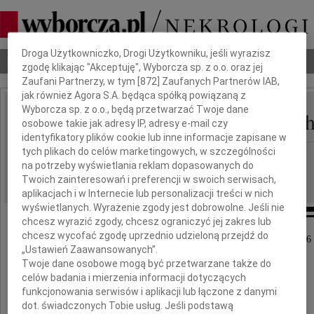
Dbamy o Twoją prywatność
Droga Użytkowniczko, Drogi Użytkowniku, jeśli wyrazisz
Nekrologi
Odeszli
Poradnik pogrzebowy
zgodę klikając "Akceptuję", Wyborcza sp. z o.o. oraz jej
Zaufani Partnerzy, w tym [
872
] Zaufanych Partnerów IAB,
jak również Agora S.A. będąca spółką powiązaną z
Wyborcza sp. z o.o., będą przetwarzać Twoje dane
Jadwiga Małgorzata Oc
osobowe takie jak adresy IP, adresy e-mail czy
IMIĘ I NAZWISKO:
identyfikatory plików cookie lub inne informacje zapisane w
tych plikach do celów marketingowych, w szczególności
Gdańsk
REGION:
na potrzeby wyświetlania reklam dopasowanych do
24.04.2020
DATA EMISJI:
Twoich zainteresowań i preferencji w swoich serwisach,
aplikacjach i w Internecie lub personalizacji treści w nich
wyświetlanych. Wyrażenie zgody jest dobrowolne. Jeśli nie
chcesz wyrazić zgody, chcesz ograniczyć jej zakres lub
chcesz wycofać zgodę uprzednio udzieloną przejdź do
W dniu 15 kwietnia 2020 roku zmarła w wieku 76 
„Ustawień Zaawansowanych”.
nasza najwspanialsza Żona, Matka i Babcia
Twoje dane osobowe mogą być przetwarzane także do
celów badania i mierzenia informacji dotyczących
funkcjonowania serwisów i aplikacji lub łączone z danymi
dot. świadczonych Tobie usług. Jeśli podstawą