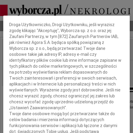
Dbamy o Twoją prywatność
Droga Użytkowniczko, Drogi Użytkowniku, jeśli wyrazisz
Nekrologi
Odeszli
Poradnik pogrzebowy
zgodę klikając "Akceptuję", Wyborcza sp. z o.o. oraz jej
Zaufani Partnerzy, w tym [
872
] Zaufanych Partnerów IAB,
jak również Agora S.A. będąca spółką powiązaną z
Czesława Ruszkiewicz
Wyborcza sp. z o.o., będą przetwarzać Twoje dane
IMIĘ I NAZWISKO:
osobowe takie jak adresy IP, adresy e-mail czy
identyfikatory plików cookie lub inne informacje zapisane w
Lublin
tych plikach do celów marketingowych, w szczególności
REGION:
na potrzeby wyświetlania reklam dopasowanych do
22.04.2020
DATA EMISJI:
Twoich zainteresowań i preferencji w swoich serwisach,
aplikacjach i w Internecie lub personalizacji treści w nich
wyświetlanych. Wyrażenie zgody jest dobrowolne. Jeśli nie
chcesz wyrazić zgody, chcesz ograniczyć jej zakres lub
Z ogromnym smutkiem zawiadamiamy, że w dn. 21 kwietn
chcesz wycofać zgodę uprzednio udzieloną przejdź do
zmarła nasza kochana Mama, Babcia i Prababcia
„Ustawień Zaawansowanych”.
Twoje dane osobowe mogą być przetwarzane także do
celów badania i mierzenia informacji dotyczących
funkcjonowania serwisów i aplikacji lub łączone z danymi
dot. świadczonych Tobie usług. Jeśli podstawą