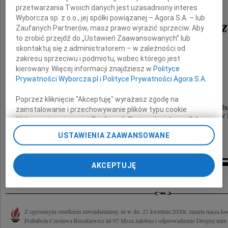
przetwarzania Twoich danych jest uzasadniony interes
Wyborcza sp. z o.o., jej spółki powiązanej – Agora S.A. – lub
Czesława Ruszkiewicz
Zaufanych Partnerów, masz prawo wyrazić sprzeciw. Aby
to zrobić przejdź do „Ustawień Zaawansowanych” lub
lat 97
skontaktuj się z administratorem – w zależności od
zakresu sprzeciwu i podmiotu, wobec którego jest
kierowany. Więcej informacji znajdziesz w
Polityce
Prywatności Wyborcza.pl
i
Polityce Prywatności Agora S.A.
Poprzez kliknięcie "Akceptuję" wyrażasz zgodę na
Msza żałobna i odprowadzenie Drogiej nam zmarłej do grob
zainstalowanie i przechowywanie plików typu cookie
odbędzie się w dn. 22 kwietnia 2020 r. o godzinie 12:00 w
Wyborczej sp. z o. o. jej Zaufanych Partnerów i Agora S.A.
na Twoim urządzeniu końcowym. Możesz też w każdej
USTAWIENIA ZAAWANSOWANE
Córka z mężem i z rodziną
chwili zmienić swoje preferencje dot. plików cookie,
ponownie wywołując narzędzie do zarządzania Twoimi
preferencjami dot. przetwarzania danych poprzez
AKCEPTUJĘ
odnośnik „Ustawienia prywatności” w stopce serwisu i
Kondolencje
przechodząc do sekcji „Ustawienia zaawansowane”.
Zmiana ustawień plików cookie możliwa jest także za
pomocą ustawień przeglądarki.
Z ogromnym smutkiem zawiadamiamy, że w dn. 21 kwietnia 2020r. zmarła nasza ko
Prababcia Czesława Ruszkiewicz lat 97 Msza żałobna i odprowadzenie Drogiej nam z
My, nasi Zaufani Partnerzy i Agora S.A. możemy