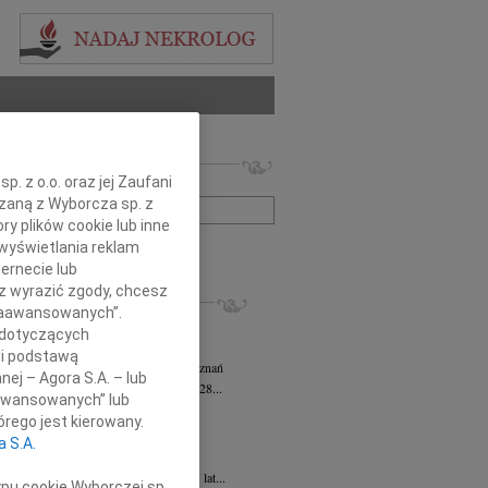
 nekrologów i wspomnień
. z o.o. oraz jej Zaufani
zwisko lub numer ogłoszenia:
ązaną z Wyborcza sp. z
ry plików cookie lub inne
wyświetlania reklam
+ szukanie zaawansowane
ernecie lub
sz wyrazić zgody, chcesz
KROLOGI
 Zaawansowanych”.
sz Kotłowski
05.08.2026
Poznań
 dotyczących
omnym żalem i bólem w sercu...
li podstawą
tyna Kowandy
wiek: 93
03.08.2026
Poznań
nej – Agora S.A. – lub
bokim żalem zawiadamiamy, że w dniu 28...
aawansowanych” lub
yna Janowicz
24.07.2026
Poznań
rego jest kierowany.
jest Pasterzem moim, niczego mi nie...
a S.A.
iew Zygmunt
15.07.2026
Poznań
u 9 lipca 2026 roku, zmarł w wieku 87 lat...
ypu cookie Wyborczej sp.