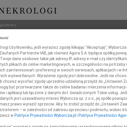
ogrzebowy
tność
Szukaj
endelska
ogi Użytkowniku, jeśli wyrazisz zgodę klikając "Akceptuję", Wyborcza sp
Imię i na
 Zaufanych Partnerów IAB, jak również Agora S.A. będąca spółką powi
Twoje dane osobowe takie jak adresy IP, adresy e-mail czy identyfikato
 tych plikach do celów marketingowych, w szczególności na potrzeby 
 zainteresowań i preferencji w swoich serwisach, aplikacjach i w Int
w nich wyświetlanych. Wyrażenie zgody jest dobrowolne. Jeśli nie chce
INNE NE
 lub chcesz wycofać zgodę uprzednio udzieloną przejdź do „Ustawień
Tadeu
gą być przetwarzane także do celów badania i mierzenia informacji
Z ogr
w i aplikacji lub łączone z danymi dot. świadczonych Tobie usług. Jeś
Krys
 2010 roku zmarła nasza droga Koleżanka
nych jest uzasadniony interes Wyborcza sp. z o.o., jej spółki powiąza
Z głę
masz prawo wyrazić sprzeciw. Aby to zrobić przejdź do „Ustawień Z
Kryst
istratorem – w zależności od zakresu sprzeciwu i podmiotu, wobec któ
"Pan 
dziesz w
Polityce Prywatności Wyborcza.pl
i
Polityce Prywatności Agor
Zbign
W dni
ceptuję" wyrażasz zgodę na zainstalowanie i przechowywanie plików t