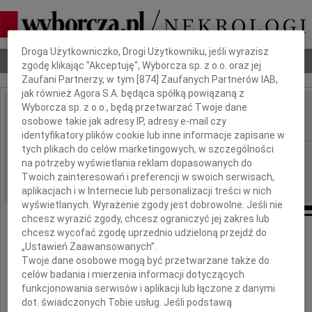
Dbamy o Twoją prywatność
Droga Użytkowniczko, Drogi Użytkowniku, jeśli wyrazisz
Nekrologi
Odeszli
Poradnik pogrzebowy
zgodę klikając "Akceptuję", Wyborcza sp. z o.o. oraz jej
Zaufani Partnerzy, w tym [
874
] Zaufanych Partnerów IAB,
jak również Agora S.A. będąca spółką powiązaną z
Wyborcza sp. z o.o., będą przetwarzać Twoje dane
Dariusz Bednarczyk
osobowe takie jak adresy IP, adresy e-mail czy
IMIĘ I NAZWISKO:
identyfikatory plików cookie lub inne informacje zapisane w
tych plikach do celów marketingowych, w szczególności
Białystok
REGION:
na potrzeby wyświetlania reklam dopasowanych do
17.04.2020
DATA EMISJI:
Twoich zainteresowań i preferencji w swoich serwisach,
aplikacjach i w Internecie lub personalizacji treści w nich
wyświetlanych. Wyrażenie zgody jest dobrowolne. Jeśli nie
chcesz wyrazić zgody, chcesz ograniczyć jej zakres lub
chcesz wycofać zgodę uprzednio udzieloną przejdź do
Wyrazy głębokiego współczucia
„Ustawień Zaawansowanych”.
i słowa wsparcia
Twoje dane osobowe mogą być przetwarzane także do
celów badania i mierzenia informacji dotyczących
Żonie i Córce
funkcjonowania serwisów i aplikacji lub łączone z danymi
dot. świadczonych Tobie usług. Jeśli podstawą