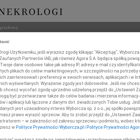
ogrzebowy
tność
Szukaj
ch Rokita
ogi Użytkowniku, jeśli wyrazisz zgodę klikając "Akceptuję", Wyborcza sp
Imię i na
 Zaufanych Partnerów IAB, jak również Agora S.A. będąca spółką powi
Twoje dane osobowe takie jak adresy IP, adresy e-mail czy identyfikato
 tych plikach do celów marketingowych, w szczególności na potrzeby 
 zainteresowań i preferencji w swoich serwisach, aplikacjach i w Int
w nich wyświetlanych. Wyrażenie zgody jest dobrowolne. Jeśli nie chce
INNE NE
 lub chcesz wycofać zgodę uprzednio udzieloną przejdź do „Ustawień
Bożen
gą być przetwarzane także do celów badania i mierzenia informacji
Drogi
w i aplikacji lub łączone z danymi dot. świadczonych Tobie usług. Jeś
20.0
nych jest uzasadniony interes Wyborcza sp. z o.o., jej spółki powiąza
Z głę
masz prawo wyrazić sprzeciw. Aby to zrobić przejdź do „Ustawień Z
Damia
istratorem – w zależności od zakresu sprzeciwu i podmiotu, wobec któ
Z głę
dziesz w
Polityce Prywatności Wyborcza.pl
i
Polityce Prywatności Agor
Emili
ojtek Rokita
"Nie 
ceptuję" wyrażasz zgodę na zainstalowanie i przechowywanie plików t