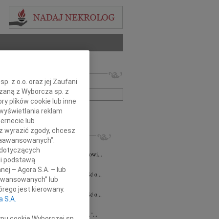
 nekrologów i wspomnień
. z o.o. oraz jej Zaufani
zwisko lub numer ogłoszenia:
ązaną z Wyborcza sp. z
ry plików cookie lub inne
wyświetlania reklam
+ szukanie zaawansowane
ernecie lub
sz wyrazić zgody, chcesz
KROLOGI
 Zaawansowanych”.
a Szostakiewicz
20.07.2026
Kielce
 dotyczących
emu Koledze Panu Notariuszowi Piotrowi...
li podstawą
5.2026
Kielce
nej – Agora S.A. – lub
bokim smutkiem przyjęliśmy wiadomość o...
aawansowanych” lub
n Pełka
15.04.2026
Kielce
rego jest kierowany.
bokim smutkiem przyjęliśmy wiadomość o...
a S.A.
a Czekaj
30.03.2026
Kielce
umiera ten, kto trwa w pamięci żywych."...
ypu cookie Wyborczej sp.