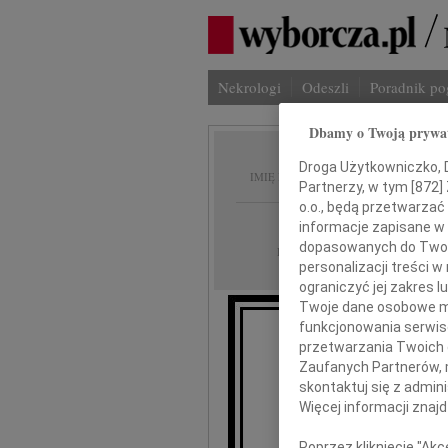
Nekrologi
Odeszli
Poradnik p
Dbamy o Twoją prywa
Wojcie
Droga Użytkowniczko, Dr
IMIĘ I NAZWISKO:
Partnerzy, w tym [
872
]
o.o., będą przetwarzać 
Kielce
REGION:
informacje zapisane w
dopasowanych do Twoich
17.04.2020
DATA EMISJI:
personalizacji treści 
ograniczyć jej zakres
Twoje dane osobowe mo
funkcjonowania serwisó
przetwarzania Twoich da
Zaufanych Partnerów, 
skontaktuj się z admin
Więcej informacji znaj
W
Poprzez kliknięcie "Ak