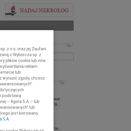
 nekrologów i wspomnień
. z o.o. oraz jej Zaufani
zwisko lub numer ogłoszenia:
ązaną z Wyborcza sp. z
ry plików cookie lub inne
wyświetlania reklam
+ szukanie zaawansowane
ernecie lub
sz wyrazić zgody, chcesz
KROLOGI
 Zaawansowanych”.
sz Kotłowski
05.08.2026
Poznań
 dotyczących
omnym żalem i bólem w sercu...
li podstawą
tyna Kowandy
wiek: 93
03.08.2026
Poznań
nej – Agora S.A. – lub
bokim żalem zawiadamiamy, że w dniu 28...
aawansowanych” lub
yna Janowicz
24.07.2026
Poznań
rego jest kierowany.
jest Pasterzem moim, niczego mi nie...
a S.A.
iew Zygmunt
15.07.2026
Poznań
u 9 lipca 2026 roku, zmarł w wieku 87 lat...
ypu cookie Wyborczej sp.