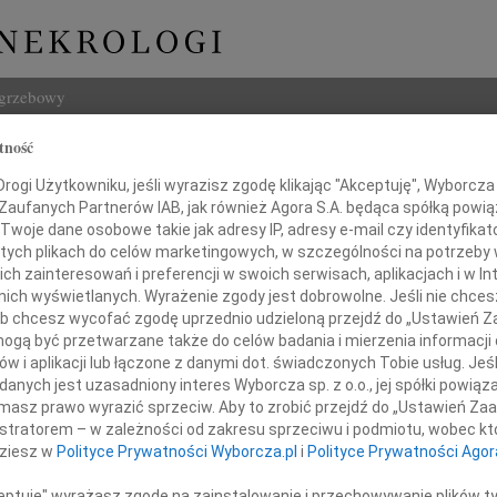
ogrzebowy
tność
Szukaj
 Wydra
ogi Użytkowniku, jeśli wyrazisz zgodę klikając "Akceptuję", Wyborcza sp
Imię i na
 Zaufanych Partnerów IAB, jak również Agora S.A. będąca spółką powi
Twoje dane osobowe takie jak adresy IP, adresy e-mail czy identyfikato
 tych plikach do celów marketingowych, w szczególności na potrzeby 
 zainteresowań i preferencji w swoich serwisach, aplikacjach i w Int
w nich wyświetlanych. Wyrażenie zgody jest dobrowolne. Jeśli nie chce
INNE NE
 lub chcesz wycofać zgodę uprzednio udzieloną przejdź do „Ustawień
Tadeu
gą być przetwarzane także do celów badania i mierzenia informacji
Z ogr
w i aplikacji lub łączone z danymi dot. świadczonych Tobie usług. Jeś
Krys
ębokim żalem zawiadamiamy,
nych jest uzasadniony interes Wyborcza sp. z o.o., jej spółki powiąza
Z głę
3 kwietnia 2020 roku odszedł od nas
masz prawo wyrazić sprzeciw. Aby to zrobić przejdź do „Ustawień Z
Kryst
istratorem – w zależności od zakresu sprzeciwu i podmiotu, wobec któ
"Pan 
dziesz w
Polityce Prywatności Wyborcza.pl
i
Polityce Prywatności Agor
Zbign
W dni
ceptuję" wyrażasz zgodę na zainstalowanie i przechowywanie plików t