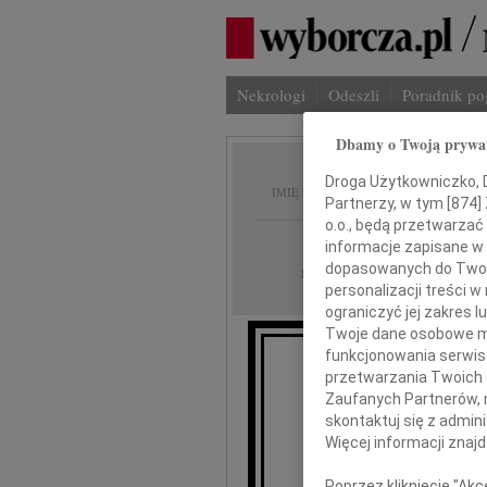
Nekrologi
Odeszli
Poradnik p
Dbamy o Twoją prywa
Roman
Droga Użytkowniczko, Dr
IMIĘ I NAZWISKO:
Partnerzy, w tym [
874
]
o.o., będą przetwarzać 
Poznań
REGION:
informacje zapisane w
dopasowanych do Twoich
20.04.2020
DATA EMISJI:
personalizacji treści 
ograniczyć jej zakres
Twoje dane osobowe mo
funkcjonowania serwisó
Z gł
przetwarzania Twoich da
że w dniu 1
Zaufanych Partnerów, 
skontaktuj się z admin
Więcej informacji znaj
Poprzez kliknięcie "Ak