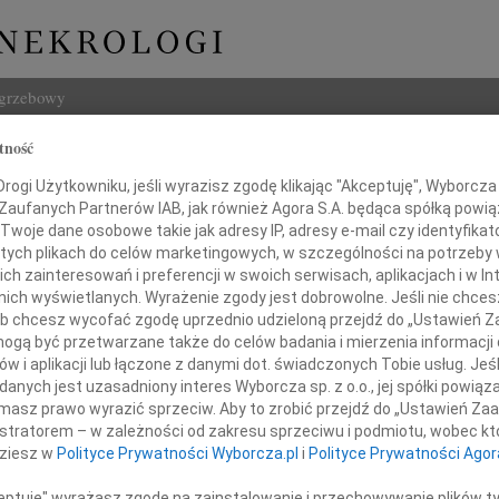
ogrzebowy
tność
Szukaj
Gontarska
ogi Użytkowniku, jeśli wyrazisz zgodę klikając "Akceptuję", Wyborcza sp
Imię i na
 Zaufanych Partnerów IAB, jak również Agora S.A. będąca spółką powi
Twoje dane osobowe takie jak adresy IP, adresy e-mail czy identyfikato
 tych plikach do celów marketingowych, w szczególności na potrzeby 
 zainteresowań i preferencji w swoich serwisach, aplikacjach i w Int
w nich wyświetlanych. Wyrażenie zgody jest dobrowolne. Jeśli nie chce
INNE NE
 lub chcesz wycofać zgodę uprzednio udzieloną przejdź do „Ustawień
Lubo
gą być przetwarzane także do celów badania i mierzenia informacji
Z żal
w i aplikacji lub łączone z danymi dot. świadczonych Tobie usług. Jeś
Henr
ębokim żalem zawiadamiamy,
nych jest uzasadniony interes Wyborcza sp. z o.o., jej spółki powiąza
Z wie
masz prawo wyrazić sprzeciw. Aby to zrobić przejdź do „Ustawień Z
29 czerwca 2010 roku zmarła
Jadwi
istratorem – w zależności od zakresu sprzeciwu i podmiotu, wobec któ
Gdań
dziesz w
Polityce Prywatności Wyborcza.pl
i
Polityce Prywatności Agor
na Mama, Teściowa, Babcia, Prababcia
Z głę
Andrz
ceptuję" wyrażasz zgodę na zainstalowanie i przechowywanie plików t