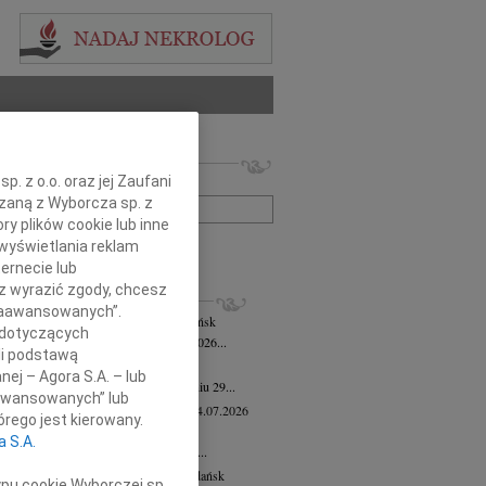
 nekrologów i wspomnień
. z o.o. oraz jej Zaufani
zwisko lub numer ogłoszenia:
ązaną z Wyborcza sp. z
ry plików cookie lub inne
wyświetlania reklam
+ szukanie zaawansowane
ernecie lub
sz wyrazić zgody, chcesz
KROLOGI
 Zaawansowanych”.
mira Bożyk
wiek: 102
04.08.2026
Gdańsk
 dotyczących
em zawiadamiamy, że w dniu 25 lipca 2026...
li podstawą
yk Klocek
28.07.2026
Gdańsk
nej – Agora S.A. – lub
lkim smutkiem zawiadamiamy, że w dniu 29...
aawansowanych” lub
ga Semmerling-Owczarska
wiek: 97
24.07.2026
rego jest kierowany.
sk
a S.A.
bokim żalem zawiadamiamy, że dnia 20...
ej Krupowicz
wiek: 87
16.07.2026
Gdańsk
ypu cookie Wyborczej sp.