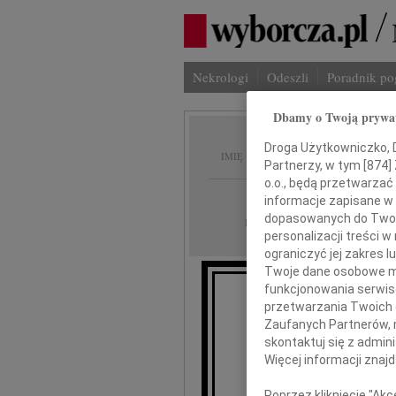
Nekrologi
Odeszli
Poradnik p
Dbamy o Twoją prywa
Maria 
Droga Użytkowniczko, Dr
IMIĘ I NAZWISKO:
Partnerzy, w tym [
874
]
o.o., będą przetwarzać 
Gdańsk
REGION:
informacje zapisane w
dopasowanych do Twoich
02.07.2010
DATA EMISJI:
personalizacji treści 
ograniczyć jej zakres
Twoje dane osobowe mo
funkcjonowania serwisó
Z gł
przetwarzania Twoich da
Zaufanych Partnerów, 
że 
skontaktuj się z admin
Więcej informacji znaj
nasza ukocha
Poprzez kliknięcie "Ak