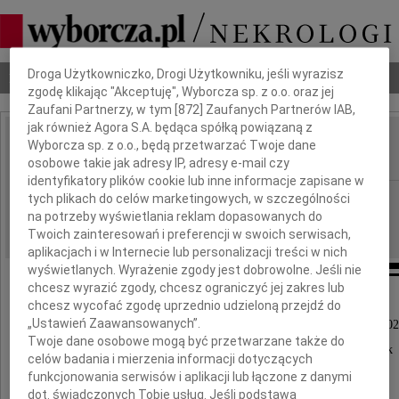
Dbamy o Twoją prywatność
Droga Użytkowniczko, Drogi Użytkowniku, jeśli wyrazisz
Nekrologi
Odeszli
Poradnik pogrzebowy
zgodę klikając "Akceptuję", Wyborcza sp. z o.o. oraz jej
Zaufani Partnerzy, w tym [
872
] Zaufanych Partnerów IAB,
jak również Agora S.A. będąca spółką powiązaną z
Aurelia Polańska
Wyborcza sp. z o.o., będą przetwarzać Twoje dane
IMIĘ I NAZWISKO:
osobowe takie jak adresy IP, adresy e-mail czy
identyfikatory plików cookie lub inne informacje zapisane w
Gdańsk
tych plikach do celów marketingowych, w szczególności
REGION:
na potrzeby wyświetlania reklam dopasowanych do
10.04.2020
DATA EMISJI:
Twoich zainteresowań i preferencji w swoich serwisach,
aplikacjach i w Internecie lub personalizacji treści w nich
wyświetlanych. Wyrażenie zgody jest dobrowolne. Jeśli nie
chcesz wyrazić zgody, chcesz ograniczyć jej zakres lub
chcesz wycofać zgodę uprzednio udzieloną przejdź do
„Ustawień Zaawansowanych”.
Ze smutkiem zawiadamiamy, że w dniu 7 kwietnia 202
Twoje dane osobowe mogą być przetwarzane także do
w wieku 89 lat, odeszła na wieczny spoczynek
celów badania i mierzenia informacji dotyczących
Kochana Żona, Mama, Babcia, Prababcia
funkcjonowania serwisów i aplikacji lub łączone z danymi
dot. świadczonych Tobie usług. Jeśli podstawą