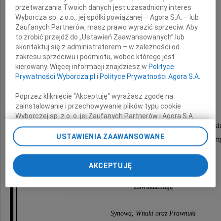
przetwarzania Twoich danych jest uzasadniony interes
Wyborcza sp. z o.o., jej spółki powiązanej – Agora S.A. – lub
Zaufanych Partnerów, masz prawo wyrazić sprzeciw. Aby
to zrobić przejdź do „Ustawień Zaawansowanych” lub
skontaktuj się z administratorem – w zależności od
zakresu sprzeciwu i podmiotu, wobec którego jest
kierowany. Więcej informacji znajdziesz w
Polityce
Prof. dr hab.
Prywatności Wyborcza.pl
i
Polityce Prywatności Agora S.A.
Aurelia Polańska
Poprzez kliknięcie "Akceptuję" wyrażasz zgodę na
zainstalowanie i przechowywanie plików typu cookie
Wyborczej sp. z o. o. jej Zaufanych Partnerów i Agora S.A.
W ceremonii pogrzebowej z cmentarza Witomiński
na Twoim urządzeniu końcowym. Możesz też w każdej
chwili zmienić swoje preferencje dot. plików cookie,
USTAWIENIA ZAAWANSOWANE
będzie można uczestniczyć przez videotransmisję pod linkiem: htt
ponownie wywołując narzędzie do zarządzania Twoimi
10 kwietna 2020 roku o godzinie 10.00.
preferencjami dot. przetwarzania danych poprzez
odnośnik „Ustawienia prywatności” w stopce serwisu i
AKCEPTUJĘ
przechodząc do sekcji „Ustawienia zaawansowane”.
Zmiana ustawień plików cookie możliwa jest także za
Zawiadamiają
pomocą ustawień przeglądarki.
Synowa, Wnuki oraz Prawnuki
My, nasi Zaufani Partnerzy i Agora S.A. możemy