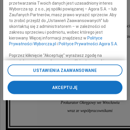
Zofii Greczanik
przetwarzania Twoich danych jest uzasadniony interes
Wyborcza sp. z o.o., jej spółki powiązanej – Agora S.A. – lub
Zaufanych Partnerów, masz prawo wyrazić sprzeciw. Aby
Kierownika Sekretariatu
to zrobić przejdź do „Ustawień Zaawansowanych” lub
Prokuratury Rejonowej dla Wrocławia-Śródmieści
skontaktuj się z administratorem – w zależności od
zakresu sprzeciwu i podmiotu, wobec którego jest
Na zawsze pozostanie w naszej pamięci jako Osoba rze
kierowany. Więcej informacji znajdziesz w
Polityce
sumienna i pełna życiowej ekspresji.
Prywatności Wyborcza.pl
i
Polityce Prywatności Agora S.A.
Poprzez kliknięcie "Akceptuję" wyrażasz zgodę na
Wyrazy współczucia i szczerego żalu
zainstalowanie i przechowywanie plików typu cookie
Wyborczej sp. z o. o. jej Zaufanych Partnerów i Agora S.A.
najbliższej Rodzinie
USTAWIENIA ZAAWANSOWANE
na Twoim urządzeniu końcowym. Możesz też w każdej
chwili zmienić swoje preferencje dot. plików cookie,
ponownie wywołując narzędzie do zarządzania Twoimi
AKCEPTUJĘ
składają
preferencjami dot. przetwarzania danych poprzez
odnośnik „Ustawienia prywatności” w stopce serwisu i
przechodząc do sekcji „Ustawienia zaawansowane”.
Prokurator Okręgowy we Wrocławiu
Zmiana ustawień plików cookie możliwa jest także za
wraz ze współpracownikami
pomocą ustawień przeglądarki.
My, nasi Zaufani Partnerzy i Agora S.A. możemy