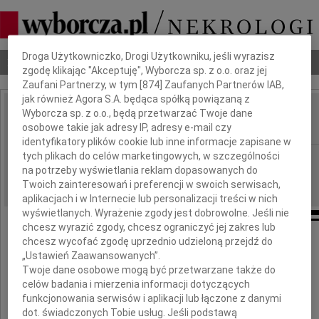
Dbamy o Twoją prywatność
Droga Użytkowniczko, Drogi Użytkowniku, jeśli wyrazisz
Nekrologi
Odeszli
Poradnik pogrzebowy
zgodę klikając "Akceptuję", Wyborcza sp. z o.o. oraz jej
Zaufani Partnerzy, w tym [
874
] Zaufanych Partnerów IAB,
jak również Agora S.A. będąca spółką powiązaną z
Wyborcza sp. z o.o., będą przetwarzać Twoje dane
Zofia Greczanik
IMIĘ I NAZWISKO:
osobowe takie jak adresy IP, adresy e-mail czy
identyfikatory plików cookie lub inne informacje zapisane w
tych plikach do celów marketingowych, w szczególności
Wrocław
REGION:
na potrzeby wyświetlania reklam dopasowanych do
01.07.2010
DATA EMISJI:
Twoich zainteresowań i preferencji w swoich serwisach,
aplikacjach i w Internecie lub personalizacji treści w nich
wyświetlanych. Wyrażenie zgody jest dobrowolne. Jeśli nie
chcesz wyrazić zgody, chcesz ograniczyć jej zakres lub
chcesz wycofać zgodę uprzednio udzieloną przejdź do
Z głębokim smutkiem
„Ustawień Zaawansowanych”.
przyjęliśmy wiadomość o śmierci
Twoje dane osobowe mogą być przetwarzane także do
celów badania i mierzenia informacji dotyczących
Pani
funkcjonowania serwisów i aplikacji lub łączone z danymi
dot. świadczonych Tobie usług. Jeśli podstawą