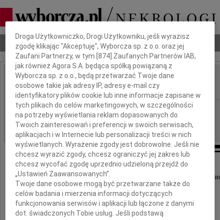
Dbamy o Twoją prywatność
Droga Użytkowniczko, Drogi Użytkowniku, jeśli wyrazisz
Nekrologi
Odeszli
Poradnik pogrzebowy
zgodę klikając "Akceptuję", Wyborcza sp. z o.o. oraz jej
Zaufani Partnerzy, w tym [
874
] Zaufanych Partnerów IAB,
jak również Agora S.A. będąca spółką powiązaną z
Wyborcza sp. z o.o., będą przetwarzać Twoje dane
Teresa Cisek
osobowe takie jak adresy IP, adresy e-mail czy
IMIĘ I NAZWISKO:
identyfikatory plików cookie lub inne informacje zapisane w
tych plikach do celów marketingowych, w szczególności
Wrocław
REGION:
na potrzeby wyświetlania reklam dopasowanych do
07.04.2020
DATA EMISJI:
Twoich zainteresowań i preferencji w swoich serwisach,
aplikacjach i w Internecie lub personalizacji treści w nich
wyświetlanych. Wyrażenie zgody jest dobrowolne. Jeśli nie
chcesz wyrazić zgody, chcesz ograniczyć jej zakres lub
chcesz wycofać zgodę uprzednio udzieloną przejdź do
Ze smutkiem zawiadamiamy,
„Ustawień Zaawansowanych”.
że dnia 27 marca 2020 roku odeszła nasza kochan
Twoje dane osobowe mogą być przetwarzane także do
Mama, Teściowa, Babcia,
celów badania i mierzenia informacji dotyczących
funkcjonowania serwisów i aplikacji lub łączone z danymi
Teresa Cisek
dot. świadczonych Tobie usług. Jeśli podstawą