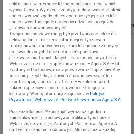
aplikacjach i w Internecie lub personalizacji treści w nich
Jacka Niwickiego
wyświetlanych. Wyrażenie zgody jest dobrowolne. Jeśli nie
chcesz wyrazić zgody, chcesz ograniczyć jej zakres lub
chcesz wycofać zgodę uprzednio udzieloną przejdź do
Jednego z pierwszych pracowników Instytutu Informat
„Ustawień Zaawansowanych”.
Twoje dane osobowe mogą być przetwarzane także do
wicedyrektora krakowskiego Cyfronetu w latach 199
celów badania i mierzenia informacji dotyczących
funkcjonowania serwisów i aplikacji lub łączone z danymi
Wybitnego członka
dot. świadczonych Tobie usług. Jeśli podstawą
przetwarzania Twoich danych jest uzasadniony interes
Polskiego Towarzystwa Informatycznego,
Wyborcza sp. z o.o., jej spółki powiązanej – Agora S.A. – lub
wieloletniego wiceprezesa
Zaufanych Partnerów, masz prawo wyrazić sprzeciw. Aby
Oddziału Małopolskiego,
to zrobić przejdź do „Ustawień Zaawansowanych” lub
skontaktuj się z administratorem – w zależności od
członka Zarządu Głównego,
zakresu sprzeciwu i podmiotu, wobec którego jest
wyróżnionego Statuetką 70-lecia
kierowany. Więcej informacji znajdziesz w
Polityce
Prywatności Wyborcza.pl
i
Polityce Prywatności Agora S.A.
Informatyki Polskiej
i Złotą Odznaką PTI
Poprzez kliknięcie "Akceptuję" wyrażasz zgodę na
zainstalowanie i przechowywanie plików typu cookie
Wyborczej sp. z o. o. jej Zaufanych Partnerów i Agora S.A.
Odszedł od nas Człowiek
na Twoim urządzeniu końcowym. Możesz też w każdej
wyjątkowej życzliwości,