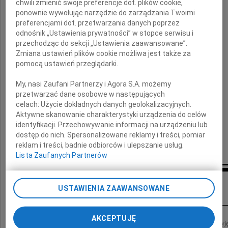
chwili zmienić swoje preferencje dot. plików cookie,
ponownie wywołując narzędzie do zarządzania Twoimi
pełen uśmiechu i ciepła,
preferencjami dot. przetwarzania danych poprzez
wspierający w działaniu,
odnośnik „Ustawienia prywatności” w stopce serwisu i
dzielący się swoją mądrością
przechodząc do sekcji „Ustawienia zaawansowane”.
Zmiana ustawień plików cookie możliwa jest także za
i spokojem.
pomocą ustawień przeglądarki.
Rodzinie
My, nasi Zaufani Partnerzy i Agora S.A. możemy
przetwarzać dane osobowe w następujących
składamy wyrazy szczerego współczucia.
celach:
Użycie dokładnych danych geolokalizacyjnych.
Aktywne skanowanie charakterystyki urządzenia do celów
identyfikacji. Przechowywanie informacji na urządzeniu lub
dostęp do nich. Spersonalizowane reklamy i treści, pomiar
reklam i treści, badnie odbiorców i ulepszanie usług.
Lista Zaufanych Partnerów
Inne kondolencje
USTAWIENIA ZAAWANSOWANE
AKCEPTUJĘ
Społeczność Pracowników Katedry Informatyki AGH z wielkim smutkiem przyję