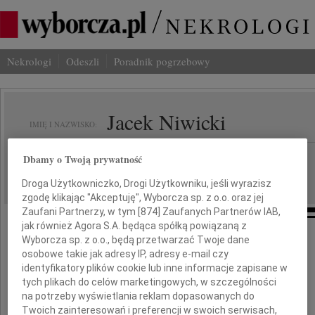
Nekrologi
Odeszli
Poradnik pogrzebowy
Jacek Niwicki
IMIĘ I NAZWISKO:
Kraków
Dbamy o Twoją prywatność
REGION:
06.04.2020
DATA EMISJI:
Droga Użytkowniczko, Drogi Użytkowniku, jeśli wyrazisz
zgodę klikając "Akceptuję", Wyborcza sp. z o.o. oraz jej
Zaufani Partnerzy, w tym [
874
] Zaufanych Partnerów IAB,
jak również Agora S.A. będąca spółką powiązaną z
Wyborcza sp. z o.o., będą przetwarzać Twoje dane
Społeczność Oddziału Małopolskiego
osobowe takie jak adresy IP, adresy e-mail czy
Polskiego Towarzystwa Informatycznego
identyfikatory plików cookie lub inne informacje zapisane w
tych plikach do celów marketingowych, w szczególności
z głębokim smutkiem i żalem żegna
na potrzeby wyświetlania reklam dopasowanych do
Twoich zainteresowań i preferencji w swoich serwisach,