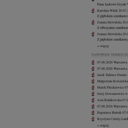
Panu Jackowi Gryzło 
Karolina Witek
20.07
Z głębokim smutkiem i 
Joanna Słowińska
20.
Z olbrzymim smutkiem
Joanna Słowińska
20.
Z głębokim smutkiem 
+ więcej
NAJNOWSZE NEKROLOG
07.08.2026
Warszawa
07.08.2026
Warszawa
Jacek Tadeusz Duniec
Małgorzata Kościelska
Marek Pliszkiewicz
07
Jerzy Downarowicz
w
Asia Kułakowska
07.
07.08.2026
Warszawa
Eugeniusz Butruk
07.
Krystyna Czerny-Late
+ więcej