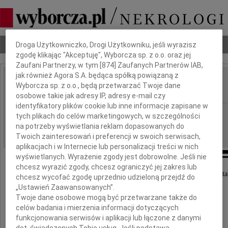
Dbamy o Twoją prywatność
Nekrologi
Odeszli
Poradnik pogrzebowy
Droga Użytkowniczko, Drogi Użytkowniku, jeśli wyrazisz
zgodę klikając "Akceptuję", Wyborcza sp. z o.o. oraz jej
Zaufani Partnerzy, w tym [
874
] Zaufanych Partnerów IAB,
jak również Agora S.A. będąca spółką powiązaną z
Jacek Niwicki
Wyborcza sp. z o.o., będą przetwarzać Twoje dane
IMIĘ I NAZWISKO:
osobowe takie jak adresy IP, adresy e-mail czy
identyfikatory plików cookie lub inne informacje zapisane w
Kraków
REGION:
tych plikach do celów marketingowych, w szczególności
na potrzeby wyświetlania reklam dopasowanych do
06.04.2020
DATA EMISJI:
Twoich zainteresowań i preferencji w swoich serwisach,
aplikacjach i w Internecie lub personalizacji treści w nich
wyświetlanych. Wyrażenie zgody jest dobrowolne. Jeśli nie
chcesz wyrazić zgody, chcesz ograniczyć jej zakres lub
W dniu 1 kwietnia 2020 roku zmarł nasz Kochany Najsta
chcesz wycofać zgodę uprzednio udzieloną przejdź do
„Ustawień Zaawansowanych”.
Twoje dane osobowe mogą być przetwarzane także do
celów badania i mierzenia informacji dotyczących
funkcjonowania serwisów i aplikacji lub łączone z danymi
dot. świadczonych Tobie usług. Jeśli podstawą