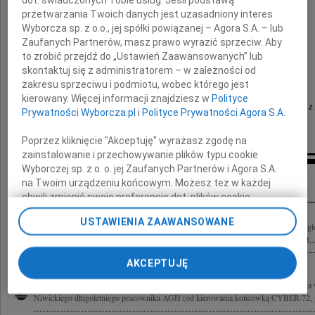
Jacek Niwicki
przetwarzania Twoich danych jest uzasadniony interes
Wyborcza sp. z o.o., jej spółki powiązanej – Agora S.A. – lub
Zaufanych Partnerów, masz prawo wyrazić sprzeciw. Aby
Czujemy się osamotnieni i opuszczeni.
to zrobić przejdź do „Ustawień Zaawansowanych” lub
skontaktuj się z administratorem – w zależności od
Śpij spokojnie Braciszku.
zakresu sprzeciwu i podmiotu, wobec którego jest
kierowany. Więcej informacji znajdziesz w
Polityce
Małgorzata z Bogdanem, Jurek z Dagusią , Andrzej z
Prywatności Wyborcza.pl
i
Polityce Prywatności Agora S.A.
z Rodzinami
Poprzez kliknięcie "Akceptuję" wyrażasz zgodę na
zainstalowanie i przechowywanie plików typu cookie
Wyborczej sp. z o. o. jej Zaufanych Partnerów i Agora S.A.
Kondolencje
na Twoim urządzeniu końcowym. Możesz też w każdej
chwili zmienić swoje preferencje dot. plików cookie,
ponownie wywołując narzędzie do zarządzania Twoimi
USTAWIENIA ZAAWANSOWANE
preferencjami dot. przetwarzania danych poprzez
Społeczność Oddziału Małopolskiego Polskiego Towarzystwa Informatycznego z gł
odnośnik „Ustawienia prywatności” w stopce serwisu i
Jacka Niwickiego Jednego z pierwszych pracowników Instytutu Informatyki AGH,..
przechodząc do sekcji „Ustawienia zaawansowane”.
AKCEPTUJĘ
Zmiana ustawień plików cookie możliwa jest także za
pomocą ustawień przeglądarki.
Społeczność Pracowników Katedry Informatyki AGH z wielkim smutkiem przyjęła 
Niwickiego długoletniego pracownika AGH (od kierowania końcówką CYBER-72, p
My, nasi Zaufani Partnerzy i Agora S.A. możemy