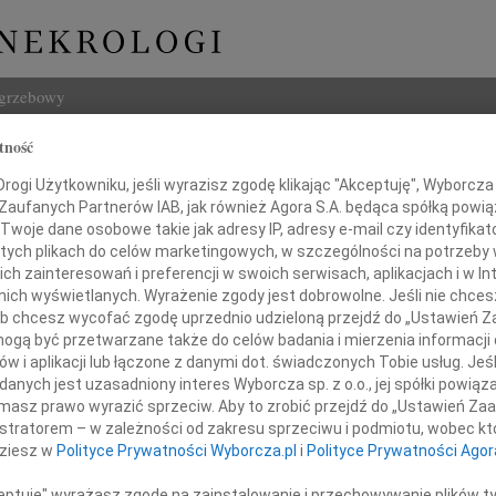
ogrzebowy
tność
Szukaj
Matschi
ogi Użytkowniku, jeśli wyrazisz zgodę klikając "Akceptuję", Wyborcza sp
Imię i na
 Zaufanych Partnerów IAB, jak również Agora S.A. będąca spółką powi
Twoje dane osobowe takie jak adresy IP, adresy e-mail czy identyfikato
 tych plikach do celów marketingowych, w szczególności na potrzeby 
 zainteresowań i preferencji w swoich serwisach, aplikacjach i w Int
w nich wyświetlanych. Wyrażenie zgody jest dobrowolne. Jeśli nie chce
INNE NE
 lub chcesz wycofać zgodę uprzednio udzieloną przejdź do „Ustawień
Tadeu
gą być przetwarzane także do celów badania i mierzenia informacji
Z ogr
w i aplikacji lub łączone z danymi dot. świadczonych Tobie usług. Jeś
Krys
ielkim żalem zawiadamiamy,
nych jest uzasadniony interes Wyborcza sp. z o.o., jej spółki powiąza
Z głę
dniu 30 marca 2020 r. odeszła
masz prawo wyrazić sprzeciw. Aby to zrobić przejdź do „Ustawień Z
Kryst
, Mama, Teściowa i Bratowa
istratorem – w zależności od zakresu sprzeciwu i podmiotu, wobec któ
"Pan 
dziesz w
Polityce Prywatności Wyborcza.pl
i
Polityce Prywatności Agor
Zbign
anda Matschi
W dni
ceptuję" wyrażasz zgodę na zainstalowanie i przechowywanie plików t