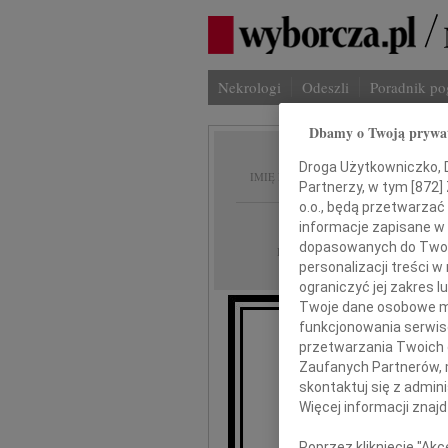
Nekrologi
Odeszli
Poradnik p
Dbamy o Twoją prywa
Wanda 
Droga Użytkowniczko, Dr
IMIĘ I NAZWISKO:
Partnerzy, w tym [
872
]
o.o., będą przetwarzać 
Poznań
REGION:
informacje zapisane w
dopasowanych do Twoich
06.04.2020
DATA EMISJI:
personalizacji treści 
ograniczyć jej zakres
Twoje dane osobowe mo
funkcjonowania serwisó
Z w
przetwarzania Twoich da
że w 
Zaufanych Partnerów, 
Żona
skontaktuj się z admin
Więcej informacji znaj
W
Poprzez kliknięcie "Ak