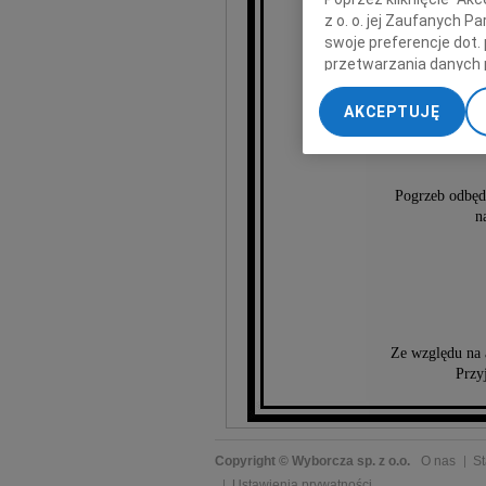
z o. o. jej Zaufanych 
swoje preferencje dot.
Jej żywiołowość, r
przetwarzania danych 
pozost
„Ustawienia zaawansow
AKCEPTUJĘ
My, nasi Zaufani Part
dokładnych danych geol
Przechowywanie informa
treści, badnie odbiorcó
Pogrzeb odbędz
n
Ze względu na 
Przy
Copyright © Wyborcza sp. z o.o.
O nas
St
Ustawienia prywatności