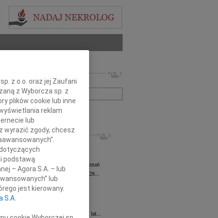
 nekrologów i wspomnień
. z o.o. oraz jej Zaufani
zwisko lub numer ogłoszenia:
ązaną z Wyborcza sp. z
ry plików cookie lub inne
wyświetlania reklam
+ szukanie zaawansowane
ernecie lub
sz wyrazić zgody, chcesz
KROLOGI
 Zaawansowanych”.
sz Kotłowski
05.08.2026
Poznań
 dotyczących
omnym żalem i bólem w sercu...
li podstawą
tyna Kowandy
wiek: 93
03.08.2026
Poznań
nej – Agora S.A. – lub
bokim żalem zawiadamiamy, że w dniu 28...
aawansowanych” lub
yna Janowicz
24.07.2026
Poznań
rego jest kierowany.
jest Pasterzem moim, niczego mi nie...
a S.A.
iew Zygmunt
15.07.2026
Poznań
u 9 lipca 2026 roku, zmarł w wieku 87 lat...
ypu cookie Wyborczej sp.