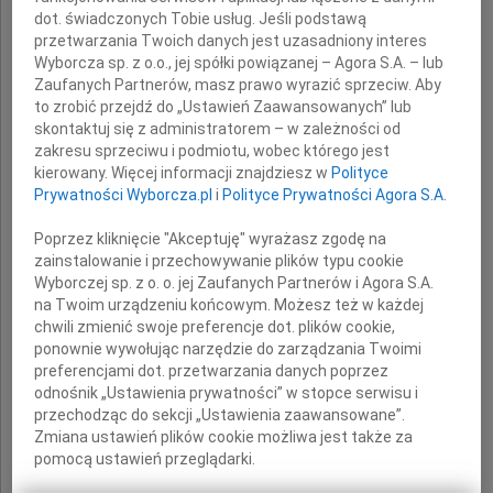
dot. świadczonych Tobie usług. Jeśli podstawą
przetwarzania Twoich danych jest uzasadniony interes
Wyborcza sp. z o.o., jej spółki powiązanej – Agora S.A. – lub
Zaufanych Partnerów, masz prawo wyrazić sprzeciw. Aby
to zrobić przejdź do „Ustawień Zaawansowanych” lub
skontaktuj się z administratorem – w zależności od
zakresu sprzeciwu i podmiotu, wobec którego jest
kierowany. Więcej informacji znajdziesz w
Polityce
prof. dr hab.
Prywatności Wyborcza.pl
i
Polityce Prywatności Agora S.A.
Wiesław Wagner
Poprzez kliknięcie "Akceptuję" wyrażasz zgodę na
zainstalowanie i przechowywanie plików typu cookie
Wyborczej sp. z o. o. jej Zaufanych Partnerów i Agora S.A.
Pozostanie w naszej pamięci.
na Twoim urządzeniu końcowym. Możesz też w każdej
chwili zmienić swoje preferencje dot. plików cookie,
ponownie wywołując narzędzie do zarządzania Twoimi
preferencjami dot. przetwarzania danych poprzez
Rodzinie i Bliskim
odnośnik „Ustawienia prywatności” w stopce serwisu i
przechodząc do sekcji „Ustawienia zaawansowane”.
Zmiana ustawień plików cookie możliwa jest także za
wyrazy głębokiego współczucia
pomocą ustawień przeglądarki.
składają