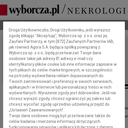
Dbamy o Twoją prywatność
Nekrologi
Odeszli
Poradnik pogrzebowy
Droga Użytkowniczko, Drogi Użytkowniku, jeśli wyrazisz
zgodę klikając "Akceptuję", Wyborcza sp. z o.o. oraz jej
Zaufani Partnerzy, w tym [
872
] Zaufanych Partnerów IAB,
Wiesław Wagner
jak również Agora S.A. będąca spółką powiązaną z
IMIĘ I NAZWISKO:
Wyborcza sp. z o.o., będą przetwarzać Twoje dane
osobowe takie jak adresy IP, adresy e-mail czy
Poznań
REGION:
identyfikatory plików cookie lub inne informacje zapisane w
tych plikach do celów marketingowych, w szczególności
01.07.2010
DATA EMISJI:
na potrzeby wyświetlania reklam dopasowanych do
Twoich zainteresowań i preferencji w swoich serwisach,
aplikacjach i w Internecie lub personalizacji treści w nich
wyświetlanych. Wyrażenie zgody jest dobrowolne. Jeśli nie
chcesz wyrazić zgody, chcesz ograniczyć jej zakres lub
Z głębokim żalem przyjęliśmy wiadomość,
chcesz wycofać zgodę uprzednio udzieloną przejdź do
że w dniu 26 czerwca 2010 roku, nieoczekiwanie z
„Ustawień Zaawansowanych”.
Twoje dane osobowe mogą być przetwarzane także do
wieloletni aktywny członek Polskiego Towarzystwa Biome
celów badania i mierzenia informacji dotyczących
nasz Przyjaciel
funkcjonowania serwisów i aplikacji lub łączone z danymi