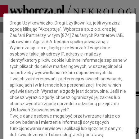
Dbamy o Twoją prywatność
Droga Użytkowniczko, Drogi Użytkowniku, jeśli wyrazisz
Nekrologi
Odeszli
Poradnik pogrzebowy
zgodę klikając "Akceptuję", Wyborcza sp. z o.o. oraz jej
Zaufani Partnerzy, w tym [
874
] Zaufanych Partnerów IAB,
jak również Agora S.A. będąca spółką powiązaną z
Wyborcza sp. z o.o., będą przetwarzać Twoje dane
Leszek Niewęgłowski
osobowe takie jak adresy IP, adresy e-mail czy
IMIĘ I NAZWISKO:
identyfikatory plików cookie lub inne informacje zapisane w
tych plikach do celów marketingowych, w szczególności
Poznań
REGION:
na potrzeby wyświetlania reklam dopasowanych do
03.04.2020
DATA EMISJI:
Twoich zainteresowań i preferencji w swoich serwisach,
aplikacjach i w Internecie lub personalizacji treści w nich
wyświetlanych. Wyrażenie zgody jest dobrowolne. Jeśli nie
chcesz wyrazić zgody, chcesz ograniczyć jej zakres lub
chcesz wycofać zgodę uprzednio udzieloną przejdź do
Pozostajemy pogrążeni w smutku
„Ustawień Zaawansowanych”.
po stracie naszego taty
Twoje dane osobowe mogą być przetwarzane także do
celów badania i mierzenia informacji dotyczących
Leszka Niewęgłowskie
funkcjonowania serwisów i aplikacji lub łączone z danymi
dot. świadczonych Tobie usług. Jeśli podstawą