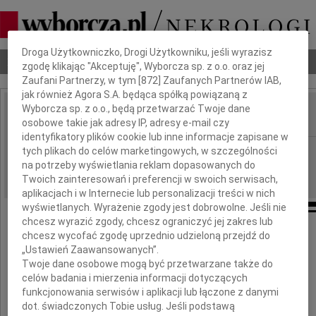
Dbamy o Twoją prywatność
Droga Użytkowniczko, Drogi Użytkowniku, jeśli wyrazisz
Nekrologi
Odeszli
Poradnik pogrzebowy
zgodę klikając "Akceptuję", Wyborcza sp. z o.o. oraz jej
Zaufani Partnerzy, w tym [
872
] Zaufanych Partnerów IAB,
jak również Agora S.A. będąca spółką powiązaną z
Wyborcza sp. z o.o., będą przetwarzać Twoje dane
osobowe takie jak adresy IP, adresy e-mail czy
IMIĘ I NAZWISKO:
identyfikatory plików cookie lub inne informacje zapisane w
Kielce
tych plikach do celów marketingowych, w szczególności
REGION:
na potrzeby wyświetlania reklam dopasowanych do
03.04.2020
DATA EMISJI:
Twoich zainteresowań i preferencji w swoich serwisach,
aplikacjach i w Internecie lub personalizacji treści w nich
wyświetlanych. Wyrażenie zgody jest dobrowolne. Jeśli nie
chcesz wyrazić zgody, chcesz ograniczyć jej zakres lub
Koleżance
chcesz wycofać zgodę uprzednio udzieloną przejdź do
„Ustawień Zaawansowanych”.
Twoje dane osobowe mogą być przetwarzane także do
Alinie Celichowskiej
celów badania i mierzenia informacji dotyczących
funkcjonowania serwisów i aplikacji lub łączone z danymi
dot. świadczonych Tobie usług. Jeśli podstawą