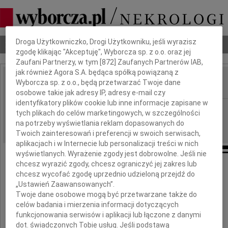
Dbamy o Twoją prywatność
Droga Użytkowniczko, Drogi Użytkowniku, jeśli wyrazisz
Nekrologi
Odeszli
Poradnik pogrzebowy
zgodę klikając "Akceptuję", Wyborcza sp. z o.o. oraz jej
Zaufani Partnerzy, w tym [
872
] Zaufanych Partnerów IAB,
jak również Agora S.A. będąca spółką powiązaną z
Wyborcza sp. z o.o., będą przetwarzać Twoje dane
IMIĘ I NAZWISKO:
osobowe takie jak adresy IP, adresy e-mail czy
identyfikatory plików cookie lub inne informacje zapisane w
Szczecin
REGION:
tych plikach do celów marketingowych, w szczególności
25.09.2009
na potrzeby wyświetlania reklam dopasowanych do
DATA EMISJI:
Twoich zainteresowań i preferencji w swoich serwisach,
aplikacjach i w Internecie lub personalizacji treści w nich
wyświetlanych. Wyrażenie zgody jest dobrowolne. Jeśli nie
chcesz wyrazić zgody, chcesz ograniczyć jej zakres lub
chcesz wycofać zgodę uprzednio udzieloną przejdź do
Annie Gajewskiej-Czyżyk
„Ustawień Zaawansowanych”.
Twoje dane osobowe mogą być przetwarzane także do
celów badania i mierzenia informacji dotyczących
szczere wyrazy współczucia w związku
funkcjonowania serwisów i aplikacji lub łączone z danymi
ze śmiercią
dot. świadczonych Tobie usług. Jeśli podstawą