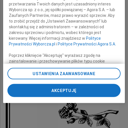
przetwarzania Twoich danych jest uzasadniony interes
Wyborcza sp. z o.o., jej spółki powiązanej – Agora S.A. – lub
Ojca
Zaufanych Partnerów, masz prawo wyrazić sprzeciw. Aby
to zrobić przejdź do „Ustawień Zaawansowanych” lub
skontaktuj się z administratorem – w zależności od
zakresu sprzeciwu i podmiotu, wobec którego jest
składają
kierowany. Więcej informacji znajdziesz w
Polityce
Prywatności Wyborcza.pl
i
Polityce Prywatności Agora S.A.
koleżanki i koledzy
Poprzez kliknięcie "Akceptuję" wyrażasz zgodę na
zainstalowanie i przechowywanie plików typu cookie
ze Szczecińskiego Oddziału
Wyborczej sp. z o. o. jej Zaufanych Partnerów i Agora S.A.
Polskiego Towarzystwa Psychiatrycznego
na Twoim urządzeniu końcowym. Możesz też w każdej
USTAWIENIA ZAAWANSOWANE
chwili zmienić swoje preferencje dot. plików cookie,
ponownie wywołując narzędzie do zarządzania Twoimi
preferencjami dot. przetwarzania danych poprzez
AKCEPTUJĘ
odnośnik „Ustawienia prywatności” w stopce serwisu i
przechodząc do sekcji „Ustawienia zaawansowane”.
Zmiana ustawień plików cookie możliwa jest także za
pomocą ustawień przeglądarki.
My, nasi Zaufani Partnerzy i Agora S.A. możemy