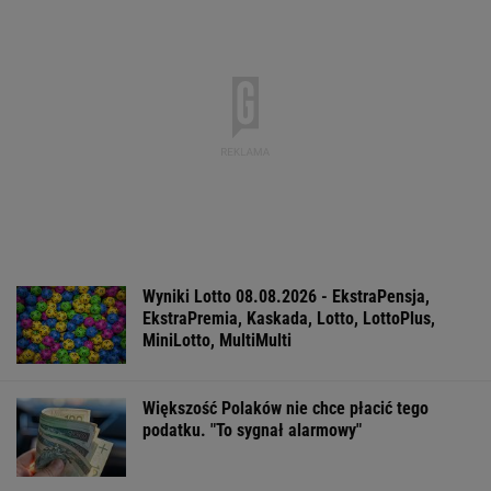
IMGW pokazał nową
Manifestacja w
Wyniki Lotto
prognozę. Upały
Warszawie.
07.08.2026 -
wracają do Polski
Organizatorzy mają
EkstraPensja,
siedem postulatów
EkstraPremia,
EuroJackpot, K
MiniLotto, Mult
WSPÓŁPRACA PŁATNA Z WYBORCZA.PL
ZROZUM, POZNAJ, ODKRYWAJ
SEKCJA Z SUBSKRYPCJĄ
Katarzyna poroniła. Lekarka uparła się przy
skrobance