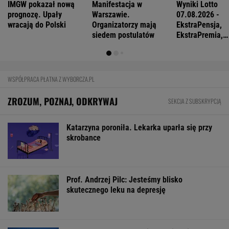
Tyle trzeba mieć na start. Wielu Polaków
zatrzyma już pierwszy próg
BIZNES
Pierwszy etap GAT zakończony. To
strategiczna inwestycja dla polskiego
eksportu
MATERIAŁ PROMOCYJNY