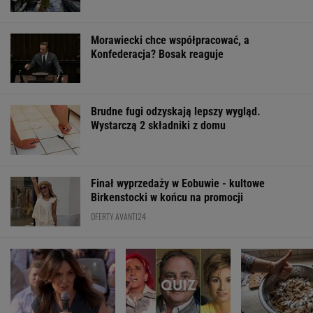
Gawryluk krytykowana
Masz pamięć do
Posyp skórkę
za debatę u
imion? Do dwóch
ziemniaka sodą
Nawrockiego. Tak to
sławnych nazwisk
Prosty trik pom
tłumaczy
musisz dopasować
kuchni
trzecie
ŻYĆ LEPIEJ