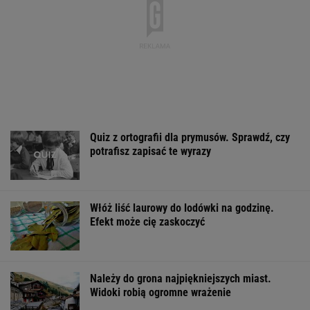
Należy do grona najpiękniejszych miast.
Widoki robią ogromne wrażenie
Morawiecki chce współpracować, a
Konfederacja? Bosak reaguje
Brudne fugi odzyskają lepszy wygląd.
Wystarczą 2 składniki z domu
Finał wyprzedaży w Eobuwie - kultowe
Birkenstocki w końcu na promocji
OFERTY AVANTI24