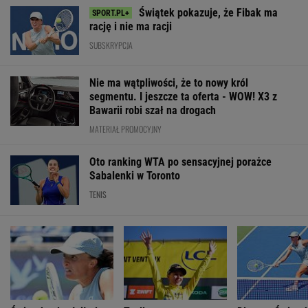
WIĘCEJ NIŻ WYNIK. SUBSKRYBUJ
POLITYKA
Nowy
Bosak o planie
Ukraina
sojusz na
Najnowszy
PiS ws.
wydała kolejne
Bliskim
sondaż:
deportacji
zgody na
Wschodzie.
Kwaśniewską
Ukraińców:
ekshumacje
Stworzyli swój
najlepszą
Absolutny
polskich ofiar
art. 5
pierwszą damą
populizm
na Wołyniu
WIADOMOŚCI