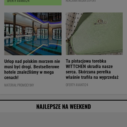
REKLAMA MEDIA EXPERT
OFERTY AVANTI24
Ta pistacjowa torebka
Urlop nad polskim morzem nie
WITTCHEN skradła nasze
musi być drogi. Bestsellerowe
serca. Skórzana perełka
hotele znaleźliśmy w mega
właśnie trafiła na wyprzedaż
cenach!
OFERTY AVANTI24
MATERIAŁ PROMOCYJNY
NAJLEPSZE NA WEEKEND