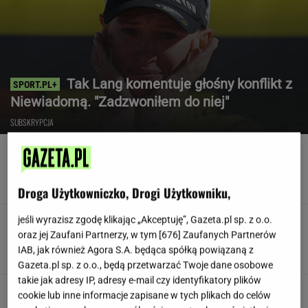
Tak Lang komentuje głośny konflikt z
Niewiadomą. "Zadzwoniłem do niej"
SUBSKRYPCJA
Nowy sojusz na Bliskim Wschodzie.
Chcą być jak NATO
Droga Użytkowniczko, Drogi Użytkowniku,
jeśli wyrazisz zgodę klikając „Akceptuję”, Gazeta.pl sp. z o.o.
Poszedł na L4 i stracił pracę. Firma zapłaci
mu teraz 200 tys. euro
oraz jej Zaufani Partnerzy, w tym [
676
] Zaufanych Partnerów
IAB, jak również Agora S.A. będąca spółką powiązaną z
Gazeta.pl sp. z o.o., będą przetwarzać Twoje dane osobowe
takie jak adresy IP, adresy e-mail czy identyfikatory plików
Siedem lat gehenny. "Spłacamy
cookie lub inne informacje zapisane w tych plikach do celów
kredyty za mieszkania, w których mieszkają