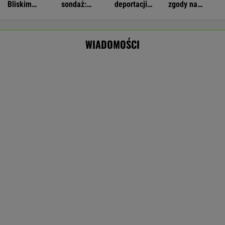
Rolnik zaorał nowy asfalt za 400 tys. zł.
"Bardzo konfliktowy" [NAGRANIE]
Wyniki Lotto 08.08.2026 - EkstraPensja,
EkstraPremia, Kaskada, Lotto, LottoPlus,
MiniLotto, MultiMulti