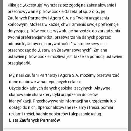
Klikając „Akceptuję” wyrażasz też zgodę na zainstalowanie i
przechowywanie plików cookie Gazeta.pl sp. z o.o., jej
Zaufanych Partnerów i Agora S.A. na Twoim urządzeniu
końcowym. Możesz w każdej chwili zmienić swoje preferencje
dotyczące plików cookie, wywołując narzędzie do zarządzania
twoimi preferencjami dot. przetwarzania danych poprzez
odnośnik „Ustawienia prywatności ” w stopce serwisu i
przechodząc do „Ustawień Zaawansowanych”. Zmiana
ustawień plików cookie możliwa jest także za pomocą ustawień
przeglądarki.
My, nasi Zaufani Partnerzy i Agora S.A. możemy przetwarzać
dane osobowe w następujących celach:
Użycie dokładnych danych geolokalizacyjnych. Aktywne
Łukaszenka odpowie za współudział w
skanowanie charakterystyki urządzenia do celów
rosyjskiej agresji? "Mamy dowody"
identyfikacji. Przechowywanie informacji na urządzeniu lub
dostęp do nich. Spersonalizowane reklamy i treści, pomiar
reklam i treści, badnie odbiorców i ulepszanie usług.
Ogromna kontrowersja w meczu Legii. Trener
Lista Zaufanych Partnerów
Korony grzmi: "Ewidentny karny"