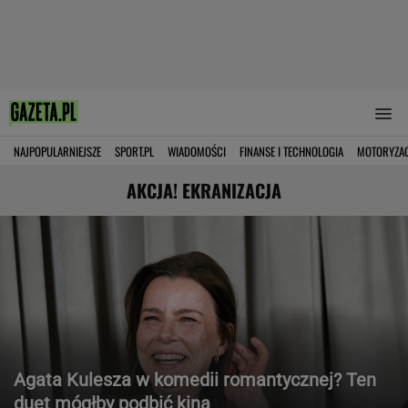
NAJPOPULARNIEJSZE
SPORT.PL
WIADOMOŚCI
FINANSE I TECHNOLOGIA
MOTORYZA
AKCJA! EKRANIZACJA
Agata Kulesza w komedii romantycznej? Ten
duet mógłby podbić kina