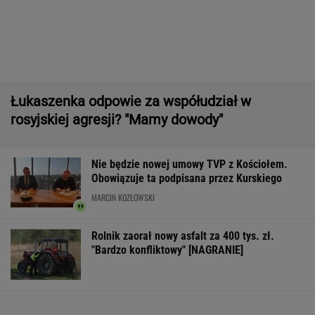
Większość Polaków nie chce płacić tego
podatku. "To sygnał alarmowy"
Zwrot w sprawie Patriotów. Jest porozumienie
Ukrainy i USA
Tysiące osób zrobi to we wrześniu. Powód
może cię zaskoczyć
MATERIAŁ PROMOCYJNY,
18+
16-latek zaatakowany nożem. Zatrzymano
dwóch nastolatków