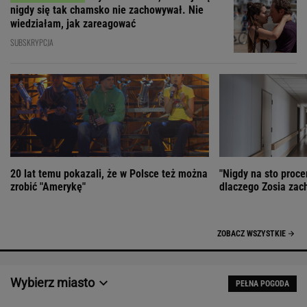
20 lat temu pokazali, że w Polsce też można
"Nigdy na sto proce
zrobić "Amerykę"
dlaczego Zosia zac
ZOBACZ WSZYSTKIE
Wybierz miasto
PEŁNA POGODA
Załaduj ponownie
Jakość powietrza:
-
Ciśnienie:
Opady:
Zachmurzenie:
-
-%
-%