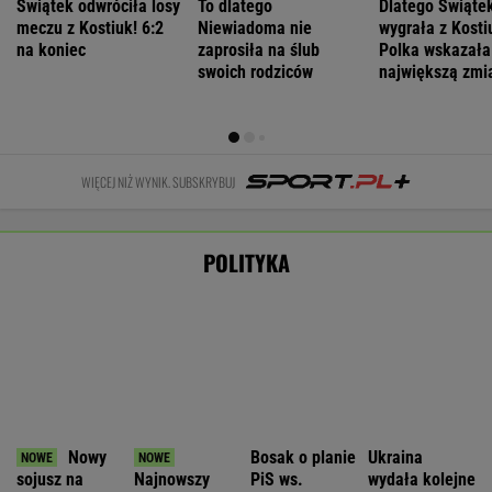
Łukaszenka odpowie za współudział w
rosyjskiej agresji? "Mamy dowody"
Nie będzie nowej umowy TVP z Kościołem.
Obowiązuje ta podpisana przez Kurskiego
MARCIN KOZŁOWSKI