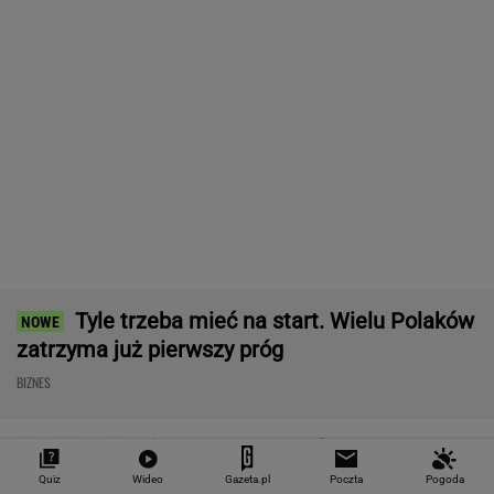
To tylko forma "moralnego bufora"
SUBSKRYPCJA
Baseny i jacuzzi idealne na działkę i do
ogrodu. Duży wybór w świetnych cenach
REKLAMA CENEO
Po dniu na L4 stracił pracę. Pracodawca
zapłaci mu teraz 200 tys. euro
BIZNES
Nie tylko zaćmienie Słońca. Sierpień zamieni
niebo w scenę niezwykłych widowisk
BIZNES
Quiz
Wideo
Gazeta.pl
Poczta
Pogoda