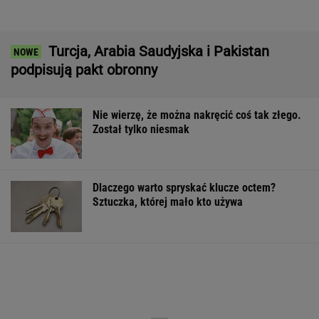
Quiz z ortografii dla prymusów. Sprawdź, czy
potrafisz zapisać te wyrazy
Włóż liść laurowy do lodówki na godzinę.
Efekt może cię zaskoczyć