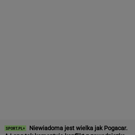
Szczęsnego
Tysiące osób zrobi to we wrześniu. Powód
może cię zaskoczyć
MATERIAŁ PROMOCYJNY,
18+