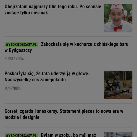
SUBSKRYPCJA
Poskarżyła się, że tata uderzył ją w głowę.
Nauczycielkę coś zaniepokoiło
JAN RYBICKI
Gorset, zgarda i sneakersy. Statement pieces to nowa era w
modzie i designie
Byłam w szoku, bo mój mąż
nigdy się tak chamsko nie zachowywał. Nie
wiedziałam, jak zareagować
SUBSKRYPCJA