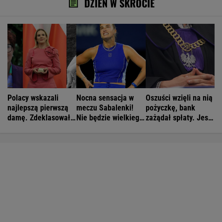
DZIEŃ W SKRÓCIE
Polacy wskazali
Nocna sensacja w
Oszuści wzięli na nią
najlepszą pierwszą
meczu Sabalenki!
pożyczkę, bank
damę. Zdeklasowała
Nie będzie wielkiego
zażądał spłaty. Jest
konkurencję
hitu w Toronto
decyzja sądu