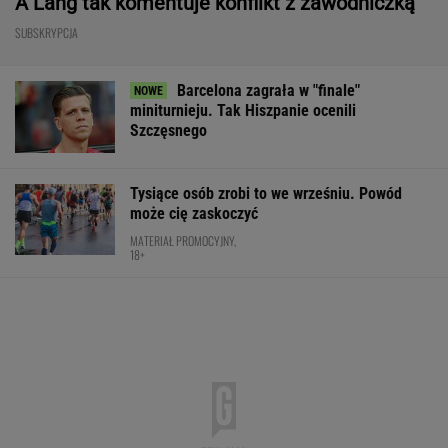
Ten SUV rozdaje karty w klasie premium. To
japoński majstersztyk - moc wbija w fotel, a
wnętrze jak w limuzynie!
MATERIAŁ PROMOCYJNY
Nocna sensacja w meczu Sabalenki! Nie
będzie wielkiego hitu w Toronto
TENIS
Zwycięstwo z Martą Kostiuk dło
Idze Świątek coś więcej, niż tylko awans do
ćwierćfinału
SUBSKRYPCJA
Świątek pokazuje, że Fibak ma
rację i nie ma racji
SUBSKRYPCJA
Nie ma wątpliwości, że to nowy król