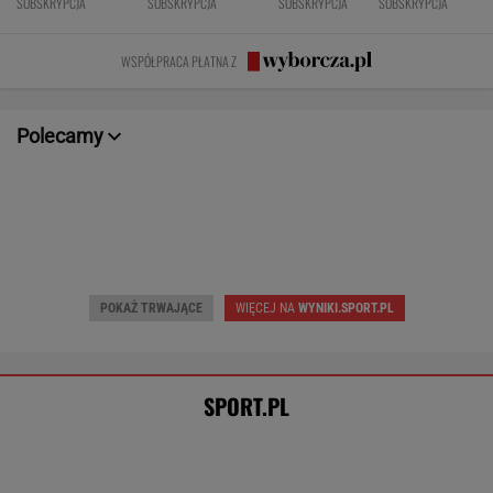
Niewiadoma jest wielka jak Pogacar.
A Lang tak komentuje konflikt z zawodniczką
SUBSKRYPCJA
Barcelona zagrała w "finale"
miniturnieju. Tak Hiszpanie ocenili