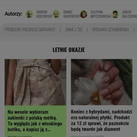
MARCIN
DANIEL
JUSTYNA
JAKUB
Autorzy:
KOZŁOWSKI
MAIKOWSKI
BRYCZKOWSKA
BALCERSK
PROBLEMY POLSKICH SIATKARZY
ZNAK Z '30'
WISŁAWA SZYMBORSKA
LETNIE OKAZJE
Koniec z hybrydami, nadchodzi
Na wesele wybieram
era naturalnej płytki. Produkt
sukienki z polską metką.
za 12 zł sprawi, że paznokcie
Ta wygląda jak z włoskiego
będą twarde jak diament
butiku, a kupisz ją z
RABATEM