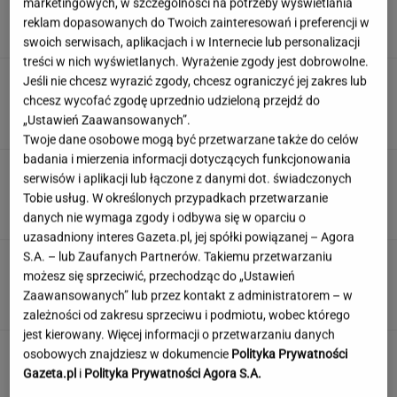
marketingowych, w szczególności na potrzeby wyświetlania
ludzie dewelopera"
reklam dopasowanych do Twoich zainteresowań i preferencji w
SUBSKRYPCJA
swoich serwisach, aplikacjach i w Internecie lub personalizacji
treści w nich wyświetlanych. Wyrażenie zgody jest dobrowolne.
Wiadomo, ile emerytury dostaje Kwaśniewska.
Jeśli nie chcesz wyrazić zgody, chcesz ograniczyć jej zakres lub
Kwota zaskakuje
chcesz wycofać zgodę uprzednio udzieloną przejdź do
„Ustawień Zaawansowanych”.
Twoje dane osobowe mogą być przetwarzane także do celów
badania i mierzenia informacji dotyczących funkcjonowania
Teściowa mówi, że jest mamą jej
serwisów i aplikacji lub łączone z danymi dot. świadczonych
dziecka. "Chyba oszaleję"
Tobie usług. W określonych przypadkach przetwarzanie
KLAUDIA KIERZKOWSKA
danych nie wymaga zgody i odbywa się w oparciu o
uzasadniony interes Gazeta.pl, jej spółki powiązanej – Agora
S.A. – lub Zaufanych Partnerów. Takiemu przetwarzaniu
Rolnik zaorał nowy asfalt za 400 tys. zł.
możesz się sprzeciwić, przechodząc do „Ustawień
Wcześniej rozwalał krawężniki
Zaawansowanych” lub przez kontakt z administratorem – w
zależności od zakresu sprzeciwu i podmiotu, wobec którego
jest kierowany. Więcej informacji o przetwarzaniu danych
osobowych znajdziesz w dokumencie
Polityka Prywatności
Gazeta.pl
i
Polityka Prywatności Agora S.A.