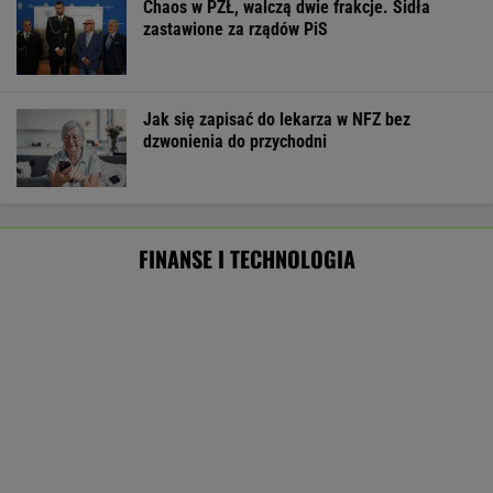
Oszuści wzięli na nią pożyczkę, bank zażądał
spłaty. Jest decyzja sądu
BIZNES
Masowo tracą pracę przez AI?