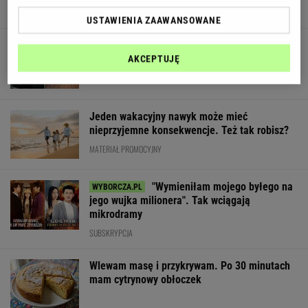
USTAWIENIA ZAAWANSOWANE
Quiz czytelniczy. Te tytuły powinien znać
każdy wykształcony człowiek!
AKCEPTUJĘ
Jeden wakacyjny nawyk może mieć
nieprzyjemne konsekwencje. Też tak robisz?
MATERIAŁ PROMOCYJNY
"Wymieniłam mojego byłego na
jego wujka milionera". Tak wciągają
mikrodramy
SUBSKRYPCJA
Wlewam masę i przykrywam. Po 30 minutach
mam cytrynowy obłoczek