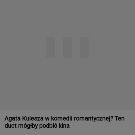
Agata Kulesza w komedii romantycznej? Ten
duet mógłby podbić kina
Obejrzałam najgorszy film tego roku. Po seansie
zostaje tylko niesmak
Zakochała się w kucharzu z chińskiego baru
w Bydgoszczy