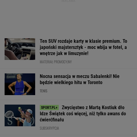
segmentu. I jeszcze ta oferta - WOW! X3 z
Bawarii robi szał na drogach
MATERIAŁ PROMOCYJNY
Oto ranking WTA po sensacyjnej porażce
Sabalenki w Toronto
TENIS
Świątek odwróciła losy
To dlatego
Dlatego Świąte
meczu z Kostiuk! 6:2
Niewiadoma nie
wygrała z Kosti
na koniec
zaprosiła na ślub
Polka wskazała
swoich rodziców
największą zmi