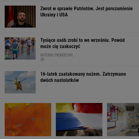
Prof. Andrzej Pilc: Jesteśmy blisko
skutecznego leku na depresję
Chaos w PZŁ, walczą dwie frakcje. Sidła
zastawione za rządów PiS
Jak się zapisać do lekarza w NFZ bez
dzwonienia do przychodni
FINANSE I TECHNOLOGIA