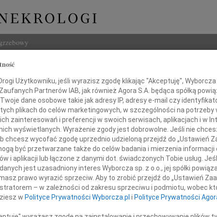
ogrzebowy
tność
Szukaj
ogi Użytkowniku, jeśli wyrazisz zgodę klikając "Akceptuję", Wyborcza sp
Imię i na
 Zaufanych Partnerów IAB, jak również Agora S.A. będąca spółką powi
Twoje dane osobowe takie jak adresy IP, adresy e-mail czy identyfikato
 tych plikach do celów marketingowych, w szczególności na potrzeby 
 zainteresowań i preferencji w swoich serwisach, aplikacjach i w Int
w nich wyświetlanych. Wyrażenie zgody jest dobrowolne. Jeśli nie chce
INNE NE
 lub chcesz wycofać zgodę uprzednio udzieloną przejdź do „Ustawień
06.0
gą być przetwarzane także do celów badania i mierzenia informacji
Sędzi
w i aplikacji lub łączone z danymi dot. świadczonych Tobie usług. Jeś
a 24 marca 2020 roku zmarła
Stani
nych jest uzasadniony interes Wyborcza sp. z o.o., jej spółki powiąza
bardzo bliska mi Osoba
Z ogr
masz prawo wyrazić sprzeciw. Aby to zrobić przejdź do „Ustawień Z
28.1
istratorem – w zależności od zakresu sprzeciwu i podmiotu, wobec któ
Sędzi
dziesz w
Polityce Prywatności Wyborcza.pl
i
Polityce Prywatności Agor
Janin
W sier
ceptuję" wyrażasz zgodę na zainstalowanie i przechowywanie plików t