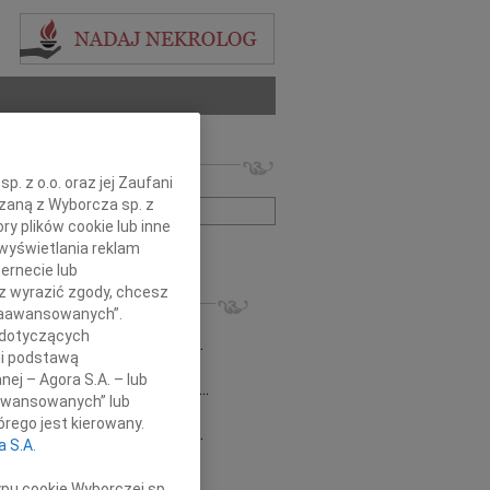
 nekrologów i wspomnień
. z o.o. oraz jej Zaufani
zwisko lub numer ogłoszenia:
ązaną z Wyborcza sp. z
ry plików cookie lub inne
wyświetlania reklam
+ szukanie zaawansowane
ernecie lub
sz wyrazić zgody, chcesz
KROLOGI
 Zaawansowanych”.
8.2026
Radom
 dotyczących
emu Marcinowi Kobylskiemu wyrazy...
li podstawą
sław Kowalski
06.11.2024
Radom
nej – Agora S.A. – lub
omnym smutkiem żegnamy Stanisława...
aawansowanych” lub
0.2022
Radom
rego jest kierowany.
 Beacie Zielińskiej wyrazy głębokiego...
a S.A.
a Kwapisiewicz
05.08.2022
Radom
pniu mija kolejna rocznica śmierci...
ypu cookie Wyborczej sp.