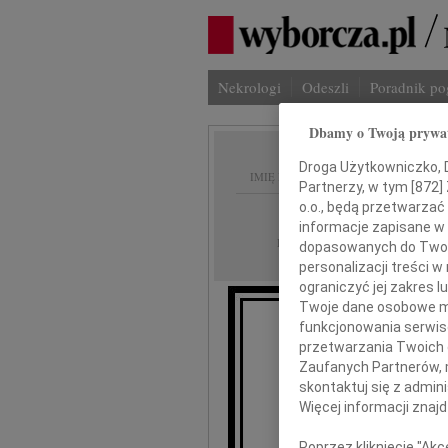
Nekrologi
Odeszli
Poradnik p
Dbamy o Twoją prywa
Droga Użytkowniczko, Dr
IMIĘ I NAZWISKO:
Partnerzy, w tym [
872
]
o.o., będą przetwarzać 
Radom
REGION:
informacje zapisane w
27.03.2020
DATA EMISJI:
dopasowanych do Twoich
personalizacji treści 
ograniczyć jej zakres
Twoje dane osobowe mo
funkcjonowania serwisó
Dni
przetwarzania Twoich da
Zaufanych Partnerów, 
skontaktuj się z admin
Więcej informacji znaj
Poprzez kliknięcie "Ak