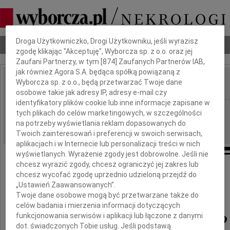
Dbamy o Twoją prywatność
Droga Użytkowniczko, Drogi Użytkowniku, jeśli wyrazisz
Nekrologi
Odeszli
Poradnik pogrzebowy
zgodę klikając "Akceptuję", Wyborcza sp. z o.o. oraz jej
Zaufani Partnerzy, w tym [
874
] Zaufanych Partnerów IAB,
jak również Agora S.A. będąca spółką powiązaną z
Wyborcza sp. z o.o., będą przetwarzać Twoje dane
IMIĘ I NAZWISKO:
osobowe takie jak adresy IP, adresy e-mail czy
identyfikatory plików cookie lub inne informacje zapisane w
Białystok
REGION:
tych plikach do celów marketingowych, w szczególności
na potrzeby wyświetlania reklam dopasowanych do
27.03.2020
DATA EMISJI:
Twoich zainteresowań i preferencji w swoich serwisach,
aplikacjach i w Internecie lub personalizacji treści w nich
wyświetlanych. Wyrażenie zgody jest dobrowolne. Jeśli nie
chcesz wyrazić zgody, chcesz ograniczyć jej zakres lub
Z głębokim żalem i smutkiem żegnam
chcesz wycofać zgodę uprzednio udzieloną przejdź do
„Ustawień Zaawansowanych”.
Pana
Twoje dane osobowe mogą być przetwarzane także do
celów badania i mierzenia informacji dotyczących
Andrzeja Kalińskiego
funkcjonowania serwisów i aplikacji lub łączone z danymi
dot. świadczonych Tobie usług. Jeśli podstawą