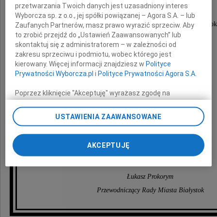
przetwarzania Twoich danych jest uzasadniony interes
Dziekana
Wyborcza sp. z o.o., jej spółki powiązanej – Agora S.A. – lub
Okręgowej Izby Radców Prawnych w Białymstok
Zaufanych Partnerów, masz prawo wyrazić sprzeciw. Aby
to zrobić przejdź do „Ustawień Zaawansowanych” lub
skontaktuj się z administratorem – w zależności od
zakresu sprzeciwu i podmiotu, wobec którego jest
kierowany. Więcej informacji znajdziesz w
Polityce
Prywatności Wyborcza.pl
i
Polityce Prywatności Agora S.A.
Rodzinie, Bliskim
Poprzez kliknięcie "Akceptuję" wyrażasz zgodę na
zainstalowanie i przechowywanie plików typu cookie
oraz Współpracownikom
Wyborczej sp. z o. o. jej Zaufanych Partnerów i Agora S.A.
USTAWIENIA ZAAWANSOWANE
na Twoim urządzeniu końcowym. Możesz też w każdej
chwili zmienić swoje preferencje dot. plików cookie,
składamy
ponownie wywołując narzędzie do zarządzania Twoimi
AKCEPTUJĘ
wyrazy głębokie współczucia
preferencjami dot. przetwarzania danych poprzez
odnośnik „Ustawienia prywatności” w stopce serwisu i
przechodząc do sekcji „Ustawienia zaawansowane”.
Łukasz Prokorym
Zmiana ustawień plików cookie możliwa jest także za
pomocą ustawień przeglądarki.
Przewodniczący Rady Miasta Białystok
My, nasi Zaufani Partnerzy i Agora S.A. możemy