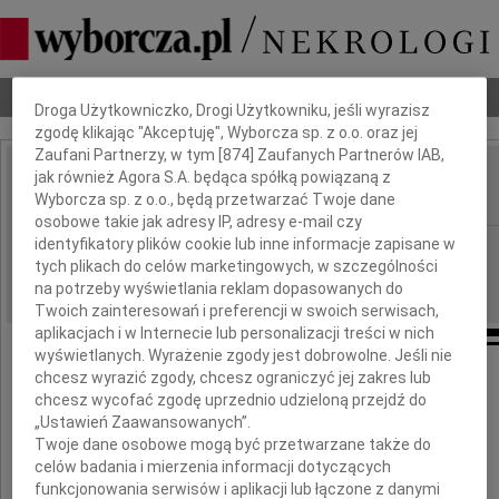
Dbamy o Twoją prywatność
Nekrologi
Odeszli
Poradnik pogrzebowy
Droga Użytkowniczko, Drogi Użytkowniku, jeśli wyrazisz
zgodę klikając "Akceptuję", Wyborcza sp. z o.o. oraz jej
Zaufani Partnerzy, w tym [
874
] Zaufanych Partnerów IAB,
jak również Agora S.A. będąca spółką powiązaną z
Jerzy Sabiniewicz
IMIĘ I NAZWISKO:
Wyborcza sp. z o.o., będą przetwarzać Twoje dane
osobowe takie jak adresy IP, adresy e-mail czy
identyfikatory plików cookie lub inne informacje zapisane w
Poznań
REGION:
tych plikach do celów marketingowych, w szczególności
19.03.2020
DATA EMISJI:
na potrzeby wyświetlania reklam dopasowanych do
Twoich zainteresowań i preferencji w swoich serwisach,
aplikacjach i w Internecie lub personalizacji treści w nich
wyświetlanych. Wyrażenie zgody jest dobrowolne. Jeśli nie
chcesz wyrazić zgody, chcesz ograniczyć jej zakres lub
chcesz wycofać zgodę uprzednio udzieloną przejdź do
"Warto być przyzwoitym ..."
„Ustawień Zaawansowanych”.
W. Bartoszewski
Twoje dane osobowe mogą być przetwarzane także do
celów badania i mierzenia informacji dotyczących
W dniu 16 marca 2020 roku zmarł
funkcjonowania serwisów i aplikacji lub łączone z danymi