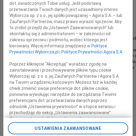
dot. świadczonych Tobie usług. Jeśli podstawą
Jerzy Sabiniewicz
przetwarzania Twoich danych jest uzasadniony interes
Wyborcza sp. z o.o., jej spółki powiązanej – Agora S.A. – lub
Zaufanych Partnerów, masz prawo wyrazić sprzeciw. Aby
rocznik 1942.
to zrobić przejdź do „Ustawień Zaawansowanych” lub
Kochał i szanował ludzi, uwielbiał jazz,
skontaktuj się z administratorem – w zależności od
większość swego życia spędził w książkach poświęconyc
zakresu sprzeciwu i podmiotu, wobec którego jest
filozofii, etyce i analizom politycznym,
kierowany. Więcej informacji znajdziesz w
Polityce
był miłośnikiem dobrej kawy i dymku z dobrze przepalon
Prywatności Wyborcza.pl
i
Polityce Prywatności Agora S.A.
opór do nowoczesnych technologii nie opuszczał Go nawet
był tym "gorszym sortem" wg "Naczelnego Wodz
Poprzez kliknięcie "Akceptuję" wyrażasz zgodę na
ale wierzył nieustannie, że nastaną lepsze czasy.
zainstalowanie i przechowywanie plików typu cookie
Wyborczej sp. z o. o. jej Zaufanych Partnerów i Agora S.A.
Bardzo nam Ciebie brakuje
na Twoim urządzeniu końcowym. Możesz też w każdej
chwili zmienić swoje preferencje dot. plików cookie,
ponownie wywołując narzędzie do zarządzania Twoimi
rodzina
preferencjami dot. przetwarzania danych poprzez
odnośnik „Ustawienia prywatności” w stopce serwisu i
przechodząc do sekcji „Ustawienia zaawansowane”.
Pogrzeb odbędzie się w dniu
Zmiana ustawień plików cookie możliwa jest także za
24 marca 2020 roku o godzinie 12.30
pomocą ustawień przeglądarki.
na Cmentarzu Junikowo.
USTAWIENIA ZAAWANSOWANE