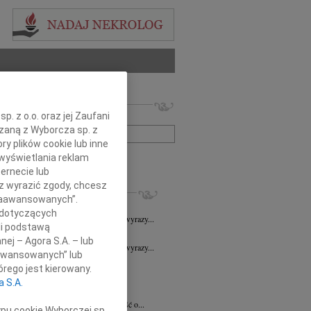
 nekrologów i wspomnień
. z o.o. oraz jej Zaufani
zwisko lub numer ogłoszenia:
ązaną z Wyborcza sp. z
ry plików cookie lub inne
wyświetlania reklam
+ szukanie zaawansowane
ernecie lub
sz wyrazić zgody, chcesz
KROLOGI
 Zaawansowanych”.
7.2026
Wrocław
 dotyczących
Sędziemu Januszowi Kaspryszynowi wyrazy...
li podstawą
7.2026
Wrocław
nej – Agora S.A. – lub
Sędziemu Januszowi Kaspryszynowi wyrazy...
aawansowanych” lub
7.2026
Wrocław
rego jest kierowany.
Iwonie Warachim wyrazy głębokiego...
a S.A.
7.2026
Wrocław
bokim smutkiem przyjęliśmy wiadomość o...
ypu cookie Wyborczej sp.