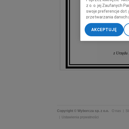
z o. o. jej Zaufanych 
swoje preferencje dot.
przetwarzania danych 
„Ustawienia zaawansow
AKCEPTUJĘ
My, nasi Zaufani Part
dokładnych danych geol
Przechowywanie informa
treści, badnie odbiorcó
z Urzędu
Copyright © Wyborcza sp. z o.o.
O nas
St
Ustawienia prywatności