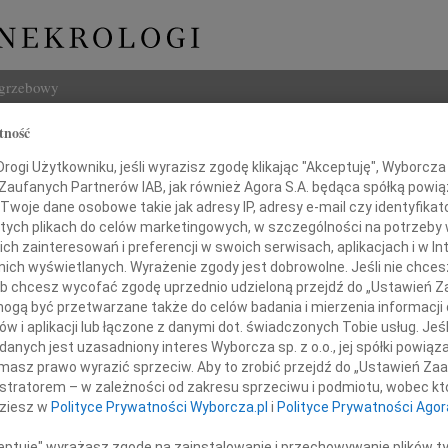
ogrzebowy
tność
Szukaj
ogi Użytkowniku, jeśli wyrazisz zgodę klikając "Akceptuję", Wyborcza sp
Imię i na
 Zaufanych Partnerów IAB, jak również Agora S.A. będąca spółką powi
Twoje dane osobowe takie jak adresy IP, adresy e-mail czy identyfikato
 tych plikach do celów marketingowych, w szczególności na potrzeby 
 zainteresowań i preferencji w swoich serwisach, aplikacjach i w Int
w nich wyświetlanych. Wyrażenie zgody jest dobrowolne. Jeśli nie chce
INNE NE
 lub chcesz wycofać zgodę uprzednio udzieloną przejdź do „Ustawień
31.0
gą być przetwarzane także do celów badania i mierzenia informacji
Panu 
w i aplikacji lub łączone z danymi dot. świadczonych Tobie usług. Jeś
Pani
31.0
nych jest uzasadniony interes Wyborcza sp. z o.o., jej spółki powiąza
Panu 
masz prawo wyrazić sprzeciw. Aby to zrobić przejdź do „Ustawień Z
Barbarze Łabaz
31.0
istratorem – w zależności od zakresu sprzeciwu i podmiotu, wobec któ
Pani 
dziesz w
Polityce Prywatności Wyborcza.pl
i
Polityce Prywatności Agor
30.0
azy głębokiego współczucia
Z głę
ceptuję" wyrażasz zgodę na zainstalowanie i przechowywanie plików t