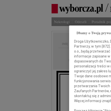
Nekrologi
Odeszli
Poradnik p
Dbamy o Twoją prywa
Droga Użytkowniczko, Dr
IMIĘ I NAZWISKO:
Partnerzy, w tym [
872
]
o.o., będą przetwarzać 
Wrocław
REGION:
informacje zapisane w
01.07.2010
DATA EMISJI:
dopasowanych do Twoich
personalizacji treści 
ograniczyć jej zakres
Twoje dane osobowe mo
funkcjonowania serwisó
przetwarzania Twoich da
Zaufanych Partnerów, 
skontaktuj się z admin
Więcej informacji znaj
wyr
Poprzez kliknięcie "Ak