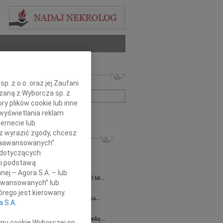
 nekrologów i wspomnień
. z o.o. oraz jej Zaufani
zwisko lub numer ogłoszenia:
ązaną z Wyborcza sp. z
ry plików cookie lub inne
wyświetlania reklam
+ szukanie zaawansowane
ernecie lub
sz wyrazić zgody, chcesz
KROLOGI
 Zaawansowanych”.
ej Szostek
27.07.2026
Lublin
 dotyczących
 21 lipca 2026 r. zmarł Śp. ks. prof....
li podstawą
ej Szostek
27.07.2026
Lublin
nej – Agora S.A. – lub
u 21 lipca 2026 roku zmarł w wieku 80 lat...
aawansowanych” lub
Elżbieta Wstawska
19.06.2026
Lublin
rego jest kierowany.
u 24 czerwca 2026 roku mija 1. rocznica...
a S.A.
a Magdalena Milart
14.04.2026
Lublin
bokim smutkiem żegnamy naszą Koleżankę...
ypu cookie Wyborczej sp.