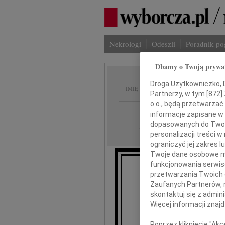
Nekrologi
Odeszli
Poradnik p
Dbamy o Twoją prywa
Jola S
Droga Użytkowniczko, Dr
IMIĘ I NAZWISKO:
Partnerzy, w tym [
872
]
o.o., będą przetwarzać 
Lublin
REGION:
informacje zapisane w
dopasowanych do Twoich
13.03.2020
DATA EMISJI:
personalizacji treści 
ograniczyć jej zakres
Twoje dane osobowe mo
funkcjonowania serwisó
przetwarzania Twoich da
Odeszła przedw
Zaufanych Partnerów, 
siostra stryje
skontaktuj się z admin
Więcej informacji znaj
Poprzez kliknięcie "Ak