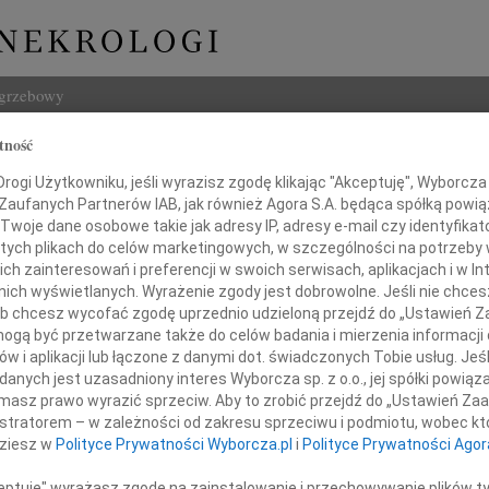
ogrzebowy
tność
Szukaj
molińska
ogi Użytkowniku, jeśli wyrazisz zgodę klikając "Akceptuję", Wyborcza sp
Imię i na
 Zaufanych Partnerów IAB, jak również Agora S.A. będąca spółką powi
Twoje dane osobowe takie jak adresy IP, adresy e-mail czy identyfikato
 tych plikach do celów marketingowych, w szczególności na potrzeby 
 zainteresowań i preferencji w swoich serwisach, aplikacjach i w Int
w nich wyświetlanych. Wyrażenie zgody jest dobrowolne. Jeśli nie chce
INNE NE
 lub chcesz wycofać zgodę uprzednio udzieloną przejdź do „Ustawień
Andrz
gą być przetwarzane także do celów badania i mierzenia informacji
W dniu
w i aplikacji lub łączone z danymi dot. świadczonych Tobie usług. Jeś
Andrz
nych jest uzasadniony interes Wyborcza sp. z o.o., jej spółki powiąza
cześnie urodziwa, dobra, moja ukochana
W dni
masz prawo wyrazić sprzeciw. Aby to zrobić przejdź do „Ustawień Z
Anna 
czna, absolwentka Politechniki Lubelskiej
istratorem – w zależności od zakresu sprzeciwu i podmiotu, wobec któ
W dni
dziesz w
Polityce Prywatności Wyborcza.pl
i
Polityce Prywatności Agor
Joann
Z głę
ceptuję" wyrażasz zgodę na zainstalowanie i przechowywanie plików t