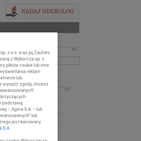
 nekrologów i wspomnień
. z o.o. oraz jej Zaufani
zwisko lub numer ogłoszenia:
ązaną z Wyborcza sp. z
ry plików cookie lub inne
wyświetlania reklam
+ szukanie zaawansowane
ernecie lub
sz wyrazić zgody, chcesz
KROLOGI
 Zaawansowanych”.
8.2026
Radom
 dotyczących
emu Marcinowi Kobylskiemu wyrazy...
li podstawą
sław Kowalski
06.11.2024
Radom
nej – Agora S.A. – lub
omnym smutkiem żegnamy Stanisława...
aawansowanych” lub
0.2022
Radom
rego jest kierowany.
 Beacie Zielińskiej wyrazy głębokiego...
a S.A.
a Kwapisiewicz
05.08.2022
Radom
pniu mija kolejna rocznica śmierci...
ypu cookie Wyborczej sp.