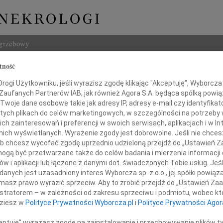
ogrzebowy
tność
Szukaj
rz Stolarek
ogi Użytkowniku, jeśli wyrazisz zgodę klikając "Akceptuję", Wyborcza sp
Imię i na
 Zaufanych Partnerów IAB, jak również Agora S.A. będąca spółką powi
Twoje dane osobowe takie jak adresy IP, adresy e-mail czy identyfikato
 tych plikach do celów marketingowych, w szczególności na potrzeby 
 zainteresowań i preferencji w swoich serwisach, aplikacjach i w Int
w nich wyświetlanych. Wyrażenie zgody jest dobrowolne. Jeśli nie chce
INNE NE
 lub chcesz wycofać zgodę uprzednio udzieloną przejdź do „Ustawień
06.0
gą być przetwarzane także do celów badania i mierzenia informacji
Sędzi
w i aplikacji lub łączone z danymi dot. świadczonych Tobie usług. Jeś
Stani
im żalem przyjęliśmy wiadomość,
nych jest uzasadniony interes Wyborcza sp. z o.o., jej spółki powiąza
Z ogr
 w dniu 4 marca 2020 roku
masz prawo wyrazić sprzeciw. Aby to zrobić przejdź do „Ustawień Z
28.1
zmarł nagle
istratorem – w zależności od zakresu sprzeciwu i podmiotu, wobec któ
Sędzi
dziesz w
Polityce Prywatności Wyborcza.pl
i
Polityce Prywatności Agor
Janin
dr n. med.
W sier
ceptuję" wyrażasz zgodę na zainstalowanie i przechowywanie plików t