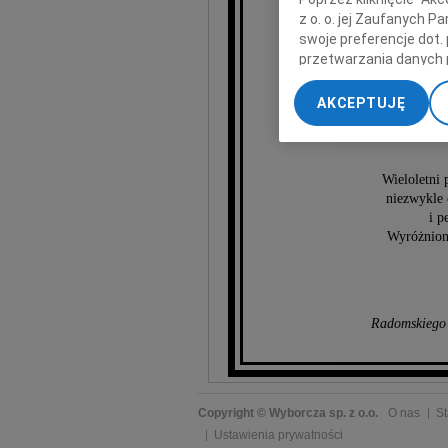
Grz
z o. o. jej Zaufanych 
swoje preferencje dot.
przetwarzania danych 
„Ustawienia zaawansow
Kierownik
AKCEPTUJĘ
Radomsk
My, nasi Zaufani Part
im. dr. 
dokładnych danych geol
Przechowywanie informa
treści, badnie odbiorcó
Wieloletni 
niezwykle 
i p
Wyróżnion
Radomskiego 
Copyright © Wyborcza sp. z o.o.
O nas
St
Ustawienia prywatności