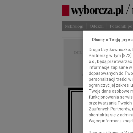
Nekrologi
Odeszli
Poradnik p
Dbamy o Twoją prywa
Grzego
Droga Użytkowniczko, Dr
IMIĘ I NAZWISKO:
Partnerzy, w tym [
872
]
o.o., będą przetwarzać 
Radom
REGION:
informacje zapisane w
dopasowanych do Twoich
06.03.2020
DATA EMISJI:
personalizacji treści 
ograniczyć jej zakres
Twoje dane osobowe mo
funkcjonowania serwisó
Z wielk
przetwarzania Twoich da
że
Zaufanych Partnerów, 
skontaktuj się z admin
Więcej informacji znaj
Poprzez kliknięcie "Ak