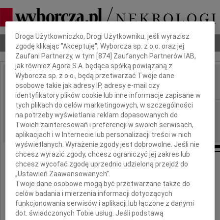
Dbamy o Twoją prywatność
Droga Użytkowniczko, Drogi Użytkowniku, jeśli wyrazisz
Nekrologi
Odeszli
Poradnik pogrzebowy
zgodę klikając "Akceptuję", Wyborcza sp. z o.o. oraz jej
Zaufani Partnerzy, w tym [
874
] Zaufanych Partnerów IAB,
jak również Agora S.A. będąca spółką powiązaną z
Wyborcza sp. z o.o., będą przetwarzać Twoje dane
Maria Mistecka
osobowe takie jak adresy IP, adresy e-mail czy
IMIĘ I NAZWISKO:
identyfikatory plików cookie lub inne informacje zapisane w
tych plikach do celów marketingowych, w szczególności
Wrocław
REGION:
na potrzeby wyświetlania reklam dopasowanych do
30.06.2010
DATA EMISJI:
Twoich zainteresowań i preferencji w swoich serwisach,
aplikacjach i w Internecie lub personalizacji treści w nich
wyświetlanych. Wyrażenie zgody jest dobrowolne. Jeśli nie
chcesz wyrazić zgody, chcesz ograniczyć jej zakres lub
chcesz wycofać zgodę uprzednio udzieloną przejdź do
„Ustawień Zaawansowanych”.
Michałowi Misteckiemu
Twoje dane osobowe mogą być przetwarzane także do
celów badania i mierzenia informacji dotyczących
funkcjonowania serwisów i aplikacji lub łączone z danymi
składam
dot. świadczonych Tobie usług. Jeśli podstawą