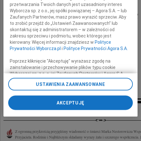
przetwarzania Twoich danych jest uzasadniony interes
Wyborcza sp. z o.o., jej spółki powiązanej – Agora S.A. – lub
Marka Nestorowicza
Zaufanych Partnerów, masz prawo wyrazić sprzeciw. Aby
to zrobić przejdź do „Ustawień Zaawansowanych” lub
skontaktuj się z administratorem – w zależności od
zakresu sprzeciwu i podmiotu, wobec którego jest
Rodzinie i Bliskim
kierowany. Więcej informacji znajdziesz w
Polityce
Prywatności Wyborcza.pl
i
Polityce Prywatności Agora S.A.
wyrazy głębokiego współczucia
Poprzez kliknięcie "Akceptuję" wyrażasz zgodę na
składają
zainstalowanie i przechowywanie plików typu cookie
Wyborczej sp. z o. o. jej Zaufanych Partnerów i Agora S.A.
Koledzy i Koleżanki
na Twoim urządzeniu końcowym. Możesz też w każdej
USTAWIENIA ZAAWANSOWANE
z EPA Marine Sp. z o.o.
chwili zmienić swoje preferencje dot. plików cookie,
ponownie wywołując narzędzie do zarządzania Twoimi
preferencjami dot. przetwarzania danych poprzez
AKCEPTUJĘ
odnośnik „Ustawienia prywatności” w stopce serwisu i
Inne kondolencje
przechodząc do sekcji „Ustawienia zaawansowane”.
Zmiana ustawień plików cookie możliwa jest także za
pomocą ustawień przeglądarki.
Z ogromną przykrością przyjęliśmy wiadomość o śmierci Marka Nestorowicza Wspa
My, nasi Zaufani Partnerzy i Agora S.A. możemy
Przyjaciela. Rodzinie i Najbliższym składamy wyrazy żalu i szczerego współczucia. J