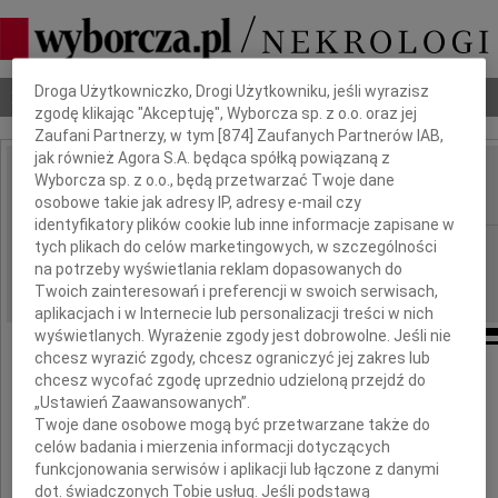
Dbamy o Twoją prywatność
Droga Użytkowniczko, Drogi Użytkowniku, jeśli wyrazisz
Nekrologi
Odeszli
Poradnik pogrzebowy
zgodę klikając "Akceptuję", Wyborcza sp. z o.o. oraz jej
Zaufani Partnerzy, w tym [
874
] Zaufanych Partnerów IAB,
jak również Agora S.A. będąca spółką powiązaną z
Marek Nestorowicz
Wyborcza sp. z o.o., będą przetwarzać Twoje dane
IMIĘ I NAZWISKO:
osobowe takie jak adresy IP, adresy e-mail czy
identyfikatory plików cookie lub inne informacje zapisane w
Szczecin
tych plikach do celów marketingowych, w szczególności
REGION:
na potrzeby wyświetlania reklam dopasowanych do
06.03.2020
DATA EMISJI:
Twoich zainteresowań i preferencji w swoich serwisach,
aplikacjach i w Internecie lub personalizacji treści w nich
wyświetlanych. Wyrażenie zgody jest dobrowolne. Jeśli nie
chcesz wyrazić zgody, chcesz ograniczyć jej zakres lub
chcesz wycofać zgodę uprzednio udzieloną przejdź do
Ze smutkiem żegnamy
„Ustawień Zaawansowanych”.
Twoje dane osobowe mogą być przetwarzane także do
celów badania i mierzenia informacji dotyczących
funkcjonowania serwisów i aplikacji lub łączone z danymi
dot. świadczonych Tobie usług. Jeśli podstawą