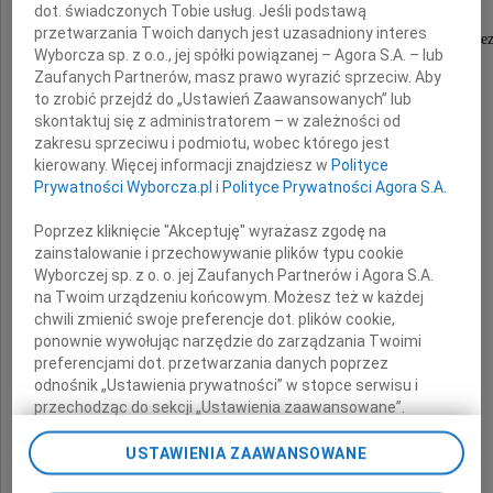
dot. świadczonych Tobie usług. Jeśli podstawą
byłemu pracownikowi
przetwarzania Twoich danych jest uzasadniony interes
Wydziału Gospodarki Nieruchomościami i Geodez
Wyborcza sp. z o.o., jej spółki powiązanej – Agora S.A. – lub
Urzędu Miasta Kielce
Zaufanych Partnerów, masz prawo wyrazić sprzeciw. Aby
to zrobić przejdź do „Ustawień Zaawansowanych” lub
skontaktuj się z administratorem – w zależności od
głębokie wyrazy współczucia
zakresu sprzeciwu i podmiotu, wobec którego jest
kierowany. Więcej informacji znajdziesz w
Polityce
z powodu śmierci
Prywatności Wyborcza.pl
i
Polityce Prywatności Agora S.A.
Poprzez kliknięcie "Akceptuję" wyrażasz zgodę na
zainstalowanie i przechowywanie plików typu cookie
Ojca
Wyborczej sp. z o. o. jej Zaufanych Partnerów i Agora S.A.
na Twoim urządzeniu końcowym. Możesz też w każdej
chwili zmienić swoje preferencje dot. plików cookie,
ponownie wywołując narzędzie do zarządzania Twoimi
preferencjami dot. przetwarzania danych poprzez
składają
odnośnik „Ustawienia prywatności” w stopce serwisu i
przechodząc do sekcji „Ustawienia zaawansowane”.
Zmiana ustawień plików cookie możliwa jest także za
Wojciech Lubawski
pomocą ustawień przeglądarki.
USTAWIENIA ZAAWANSOWANE
Prezydent Miasta Kielce