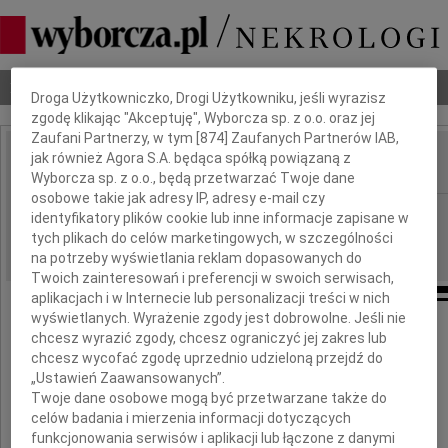
Dbamy o Twoją prywatność
Nekrologi
Odeszli
Poradnik pogrzebowy
Droga Użytkowniczko, Drogi Użytkowniku, jeśli wyrazisz
zgodę klikając "Akceptuję", Wyborcza sp. z o.o. oraz jej
Zaufani Partnerzy, w tym [
874
] Zaufanych Partnerów IAB,
jak również Agora S.A. będąca spółką powiązaną z
IMIĘ I NAZWISKO:
Wyborcza sp. z o.o., będą przetwarzać Twoje dane
osobowe takie jak adresy IP, adresy e-mail czy
Kielce
REGION:
identyfikatory plików cookie lub inne informacje zapisane w
tych plikach do celów marketingowych, w szczególności
30.06.2010
DATA EMISJI:
na potrzeby wyświetlania reklam dopasowanych do
Twoich zainteresowań i preferencji w swoich serwisach,
aplikacjach i w Internecie lub personalizacji treści w nich
wyświetlanych. Wyrażenie zgody jest dobrowolne. Jeśli nie
chcesz wyrazić zgody, chcesz ograniczyć jej zakres lub
Pani
chcesz wycofać zgodę uprzednio udzieloną przejdź do
„Ustawień Zaawansowanych”.
Krystynie Figurze
Twoje dane osobowe mogą być przetwarzane także do
celów badania i mierzenia informacji dotyczących
funkcjonowania serwisów i aplikacji lub łączone z danymi