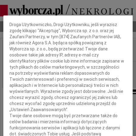
Dbamy o Twoją prywatność
Droga Użytkowniczko, Drogi Użytkowniku, jeśli wyrazisz
Nekrologi
Odeszli
Poradnik pogrzebowy
zgodę klikając "Akceptuję", Wyborcza sp. z o.o. oraz jej
Zaufani Partnerzy, w tym [
874
] Zaufanych Partnerów IAB,
jak również Agora S.A. będąca spółką powiązaną z
Wyborcza sp. z o.o., będą przetwarzać Twoje dane
Lucyna Jabłońska
IMIĘ I NAZWISKO:
osobowe takie jak adresy IP, adresy e-mail czy
identyfikatory plików cookie lub inne informacje zapisane w
tych plikach do celów marketingowych, w szczególności
Lublin
REGION:
na potrzeby wyświetlania reklam dopasowanych do
21.02.2020
DATA EMISJI:
Twoich zainteresowań i preferencji w swoich serwisach,
aplikacjach i w Internecie lub personalizacji treści w nich
wyświetlanych. Wyrażenie zgody jest dobrowolne. Jeśli nie
chcesz wyrazić zgody, chcesz ograniczyć jej zakres lub
chcesz wycofać zgodę uprzednio udzieloną przejdź do
W dniu 16 lutego 2020 roku
„Ustawień Zaawansowanych”.
zmarła w wieku 78 lat
Twoje dane osobowe mogą być przetwarzane także do
celów badania i mierzenia informacji dotyczących
funkcjonowania serwisów i aplikacji lub łączone z danymi
dot. świadczonych Tobie usług. Jeśli podstawą