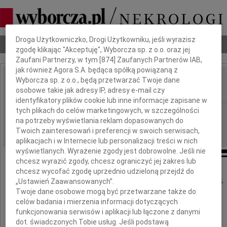
Dbamy o Twoją prywatność
Droga Użytkowniczko, Drogi Użytkowniku, jeśli wyrazisz
Nekrologi
Odeszli
Poradnik pogrzebowy
zgodę klikając "Akceptuję", Wyborcza sp. z o.o. oraz jej
Zaufani Partnerzy, w tym [
874
] Zaufanych Partnerów IAB,
jak również Agora S.A. będąca spółką powiązaną z
Wyborcza sp. z o.o., będą przetwarzać Twoje dane
Kajetan Lliwacz
IMIĘ I NAZWISKO:
osobowe takie jak adresy IP, adresy e-mail czy
identyfikatory plików cookie lub inne informacje zapisane w
tych plikach do celów marketingowych, w szczególności
Gdańsk
REGION:
na potrzeby wyświetlania reklam dopasowanych do
17.02.2020
DATA EMISJI:
Twoich zainteresowań i preferencji w swoich serwisach,
aplikacjach i w Internecie lub personalizacji treści w nich
wyświetlanych. Wyrażenie zgody jest dobrowolne. Jeśli nie
chcesz wyrazić zgody, chcesz ograniczyć jej zakres lub
chcesz wycofać zgodę uprzednio udzieloną przejdź do
Z głębokim smutkiem i żalem zawiadamiamy,
„Ustawień Zaawansowanych”.
że w dniu 13 lutego 2020 r. zmarł,
Twoje dane osobowe mogą być przetwarzane także do
przeżywszy 68 lat
celów badania i mierzenia informacji dotyczących
funkcjonowania serwisów i aplikacji lub łączone z danymi
dot. świadczonych Tobie usług. Jeśli podstawą