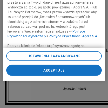
przetwarzania Twoich danych jest uzasadniony interes
Wyborcza sp. z o.o., jej spółki powiązanej – Agora S.A. – lub
Zaufanych Partnerów, masz prawo wyrazić sprzeciw. Aby
to zrobić przejdź do „Ustawień Zaawansowanych” lub
Kajetan Liwacz
skontaktuj się z administratorem – w zależności od
zakresu sprzeciwu i podmiotu, wobec którego jest
ukochany Ojciec i Dziadek
kierowany. Więcej informacji znajdziesz w
Polityce
Prywatności Wyborcza.pl
i
Polityce Prywatności Agora S.A.
Nabożeństwo żałobne zostanie odprawione
Poprzez kliknięcie "Akceptuję" wyrażasz zgodę na
18 lutego 2020 roku o godzinie 12.00
zainstalowanie i przechowywanie plików typu cookie
w kościele pw. Świętej Jadwigi Śląskiej w Gdańsk
po którym nastąpi wyprowadzenie
Wyborczej sp. z o. o. jej Zaufanych Partnerów i Agora S.A.
USTAWIENIA ZAAWANSOWANE
do grobu rodzinnego na cmentarz miejscowy
na Twoim urządzeniu końcowym. Możesz też w każdej
w Gdańsku Nowym Porcie.
chwili zmienić swoje preferencje dot. plików cookie,
ponownie wywołując narzędzie do zarządzania Twoimi
AKCEPTUJĘ
Krewnych, znajomych i przyjaciół
preferencjami dot. przetwarzania danych poprzez
zawiadamiają pogrążeni w żałobie
odnośnik „Ustawienia prywatności” w stopce serwisu i
przechodząc do sekcji „Ustawienia zaawansowane”.
Synowie i Wnuki
Zmiana ustawień plików cookie możliwa jest także za
pomocą ustawień przeglądarki.
My, nasi Zaufani Partnerzy i Agora S.A. możemy