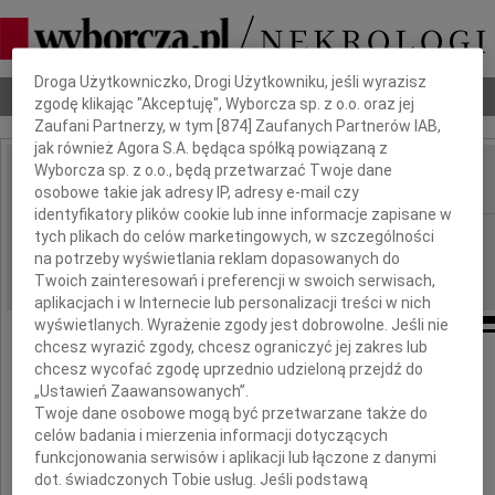
Dbamy o Twoją prywatność
Droga Użytkowniczko, Drogi Użytkowniku, jeśli wyrazisz
Nekrologi
Odeszli
Poradnik pogrzebowy
zgodę klikając "Akceptuję", Wyborcza sp. z o.o. oraz jej
Zaufani Partnerzy, w tym [
874
] Zaufanych Partnerów IAB,
jak również Agora S.A. będąca spółką powiązaną z
Wyborcza sp. z o.o., będą przetwarzać Twoje dane
osobowe takie jak adresy IP, adresy e-mail czy
IMIĘ I NAZWISKO:
identyfikatory plików cookie lub inne informacje zapisane w
Poznań
tych plikach do celów marketingowych, w szczególności
REGION:
na potrzeby wyświetlania reklam dopasowanych do
13.02.2020
DATA EMISJI:
Twoich zainteresowań i preferencji w swoich serwisach,
aplikacjach i w Internecie lub personalizacji treści w nich
wyświetlanych. Wyrażenie zgody jest dobrowolne. Jeśli nie
chcesz wyrazić zgody, chcesz ograniczyć jej zakres lub
02.05.1952 - 11.02.2020
chcesz wycofać zgodę uprzednio udzieloną przejdź do
Mój Największy i Jedyny Przyjaciel
„Ustawień Zaawansowanych”.
Twoje dane osobowe mogą być przetwarzane także do
celów badania i mierzenia informacji dotyczących
funkcjonowania serwisów i aplikacji lub łączone z danymi
dot. świadczonych Tobie usług. Jeśli podstawą