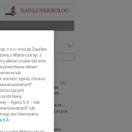
 nekrologów i wspomnień
. z o.o. oraz jej Zaufani
zwisko lub numer ogłoszenia:
ązaną z Wyborcza sp. z
ry plików cookie lub inne
wyświetlania reklam
+ szukanie zaawansowane
ernecie lub
sz wyrazić zgody, chcesz
KROLOGI
 Zaawansowanych”.
mira Bożyk
wiek: 102
04.08.2026
Gdańsk
 dotyczących
em zawiadamiamy, że w dniu 25 lipca 2026...
li podstawą
yk Klocek
28.07.2026
Gdańsk
nej – Agora S.A. – lub
lkim smutkiem zawiadamiamy, że w dniu 29...
aawansowanych” lub
ga Semmerling-Owczarska
wiek: 97
24.07.2026
rego jest kierowany.
sk
a S.A.
bokim żalem zawiadamiamy, że dnia 20...
ej Krupowicz
wiek: 87
16.07.2026
Gdańsk
ypu cookie Wyborczej sp.