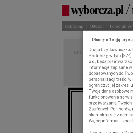
Nekrologi
Odeszli
Poradnik p
Dbamy o Twoją prywa
Jerzy 
Droga Użytkowniczko, Dr
IMIĘ I NAZWISKO:
Partnerzy, w tym [
874
]
o.o., będą przetwarzać 
Gdańsk
REGION:
informacje zapisane w
dopasowanych do Twoich
08.02.2020
DATA EMISJI:
personalizacji treści 
ograniczyć jej zakres
Twoje dane osobowe mo
funkcjonowania serwisó
Pog
przetwarzania Twoich da
że 
Zaufanych Partnerów, 
odszedł od na
skontaktuj się z admin
Szwagier
Więcej informacji znaj
Poprzez kliknięcie "Ak