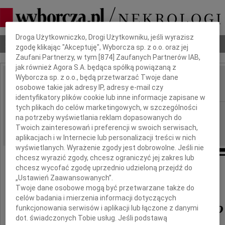
Dbamy o Twoją prywatność
Droga Użytkowniczko, Drogi Użytkowniku, jeśli wyrazisz
Nekrologi
Odeszli
Poradnik pogrzebowy
zgodę klikając "Akceptuję", Wyborcza sp. z o.o. oraz jej
Zaufani Partnerzy, w tym [
874
] Zaufanych Partnerów IAB,
jak również Agora S.A. będąca spółką powiązaną z
Wyborcza sp. z o.o., będą przetwarzać Twoje dane
Daniel Siedliński
osobowe takie jak adresy IP, adresy e-mail czy
IMIĘ I NAZWISKO:
identyfikatory plików cookie lub inne informacje zapisane w
tych plikach do celów marketingowych, w szczególności
Wrocław
REGION:
na potrzeby wyświetlania reklam dopasowanych do
08.02.2020
DATA EMISJI:
Twoich zainteresowań i preferencji w swoich serwisach,
aplikacjach i w Internecie lub personalizacji treści w nich
wyświetlanych. Wyrażenie zgody jest dobrowolne. Jeśli nie
chcesz wyrazić zgody, chcesz ograniczyć jej zakres lub
chcesz wycofać zgodę uprzednio udzieloną przejdź do
Pożegnanie
„Ustawień Zaawansowanych”.
Twoje dane osobowe mogą być przetwarzane także do
celów badania i mierzenia informacji dotyczących
Daniela Siedlińskiego
funkcjonowania serwisów i aplikacji lub łączone z danymi
dot. świadczonych Tobie usług. Jeśli podstawą