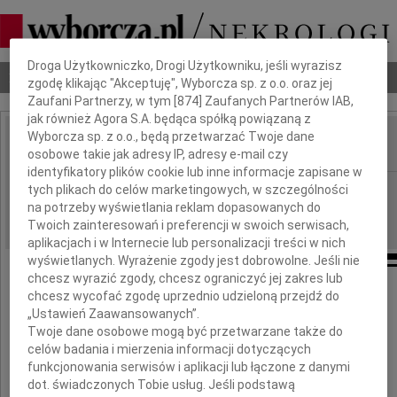
Dbamy o Twoją prywatność
Droga Użytkowniczko, Drogi Użytkowniku, jeśli wyrazisz
Nekrologi
Odeszli
Poradnik pogrzebowy
zgodę klikając "Akceptuję", Wyborcza sp. z o.o. oraz jej
Zaufani Partnerzy, w tym [
874
] Zaufanych Partnerów IAB,
jak również Agora S.A. będąca spółką powiązaną z
Wyborcza sp. z o.o., będą przetwarzać Twoje dane
osobowe takie jak adresy IP, adresy e-mail czy
IMIĘ I NAZWISKO:
identyfikatory plików cookie lub inne informacje zapisane w
Kielce
tych plikach do celów marketingowych, w szczególności
REGION:
na potrzeby wyświetlania reklam dopasowanych do
29.06.2010
DATA EMISJI:
Twoich zainteresowań i preferencji w swoich serwisach,
aplikacjach i w Internecie lub personalizacji treści w nich
wyświetlanych. Wyrażenie zgody jest dobrowolne. Jeśli nie
chcesz wyrazić zgody, chcesz ograniczyć jej zakres lub
chcesz wycofać zgodę uprzednio udzieloną przejdź do
Naszemu Koledze
„Ustawień Zaawansowanych”.
Twoje dane osobowe mogą być przetwarzane także do
celów badania i mierzenia informacji dotyczących
Jackowi Zakładzie
funkcjonowania serwisów i aplikacji lub łączone z danymi
dot. świadczonych Tobie usług. Jeśli podstawą