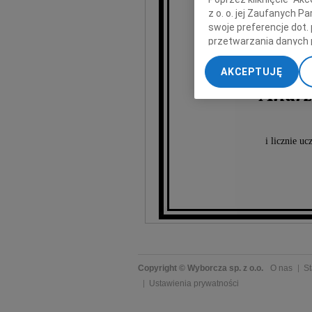
z o. o. jej Zaufanych 
swoje preferencje dot.
przetwarzania danych 
„Ustawienia zaawansow
AKCEPTUJĘ
My, nasi Zaufani Part
Andrz
dokładnych danych geol
Przechowywanie informa
treści, badnie odbiorcó
i licznie u
Copyright © Wyborcza sp. z o.o.
O nas
St
Ustawienia prywatności