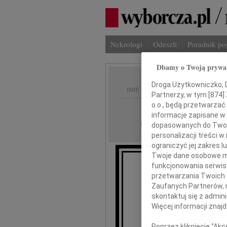
Nekrologi
Odeszli
Poradnik p
Dbamy o Twoją prywa
Droga Użytkowniczko, Dr
IMIĘ I NAZWISKO:
Partnerzy, w tym [
874
]
o.o., będą przetwarzać 
Lublin
REGION:
informacje zapisane w
07.02.2020
DATA EMISJI:
dopasowanych do Twoich
personalizacji treści 
ograniczyć jej zakres
Twoje dane osobowe mo
funkcjonowania serwisó
przetwarzania Twoich da
Zaufanych Partnerów, 
skontaktuj się z admin
Dziękujemy wsz
Więcej informacji znaj
Poprzez kliknięcie "Ak