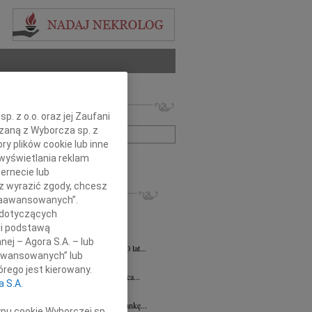
 nekrologów i wspomnień
. z o.o. oraz jej Zaufani
zwisko lub numer ogłoszenia:
ązaną z Wyborcza sp. z
ry plików cookie lub inne
wyświetlania reklam
+ szukanie zaawansowane
ernecie lub
sz wyrazić zgody, chcesz
KROLOGI
 Zaawansowanych”.
ej Szostek
27.07.2026
Lublin
 dotyczących
 21 lipca 2026 r. zmarł Śp. ks. prof....
li podstawą
ej Szostek
27.07.2026
Lublin
nej – Agora S.A. – lub
u 21 lipca 2026 roku zmarł w wieku 80 lat...
aawansowanych” lub
Elżbieta Wstawska
19.06.2026
Lublin
rego jest kierowany.
u 24 czerwca 2026 roku mija 1. rocznica...
a S.A.
a Magdalena Milart
14.04.2026
Lublin
bokim smutkiem żegnamy naszą Koleżankę...
ypu cookie Wyborczej sp.