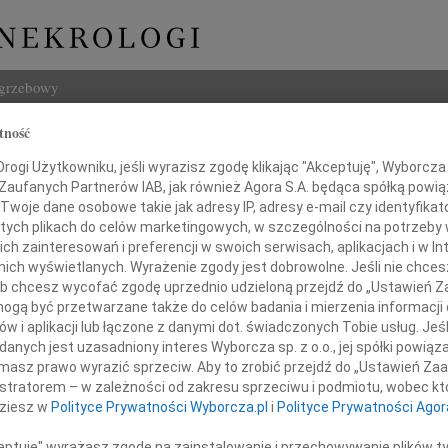
ogrzebowy
tność
Szukaj
ogi Użytkowniku, jeśli wyrazisz zgodę klikając "Akceptuję", Wyborcza sp
Imię i na
 Zaufanych Partnerów IAB, jak również Agora S.A. będąca spółką powi
Twoje dane osobowe takie jak adresy IP, adresy e-mail czy identyfikato
 tych plikach do celów marketingowych, w szczególności na potrzeby 
 zainteresowań i preferencji w swoich serwisach, aplikacjach i w Int
w nich wyświetlanych. Wyrażenie zgody jest dobrowolne. Jeśli nie chce
INNE NE
 lub chcesz wycofać zgodę uprzednio udzieloną przejdź do „Ustawień
Andrz
gą być przetwarzane także do celów badania i mierzenia informacji
W dniu
w i aplikacji lub łączone z danymi dot. świadczonych Tobie usług. Jeś
Andrz
Podziękowanie
nych jest uzasadniony interes Wyborcza sp. z o.o., jej spółki powiąza
W dni
masz prawo wyrazić sprzeciw. Aby to zrobić przejdź do „Ustawień Z
Anna 
istratorem – w zależności od zakresu sprzeciwu i podmiotu, wobec któ
ystkim, którzy dzielili z nami nasz ból
W dni
po odejściu ukochanego
dziesz w
Polityce Prywatności Wyborcza.pl
i
Polityce Prywatności Agor
Joann
Z głę
ceptuję" wyrażasz zgodę na zainstalowanie i przechowywanie plików t