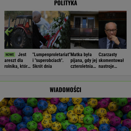
POLITYKA
Jest
"Lumpenproletariat"
Matka była
Czarzasty
areszt dla
i "superobciach".
pijana, gdy jej
skomentował
rolnika, który
Skrót dnia
czteroletnia
nastroje
rozrył asfalt w
córka spadała
antyukraińskie
Gliwicach
z balkonu
w Polsce
WIADOMOŚCI