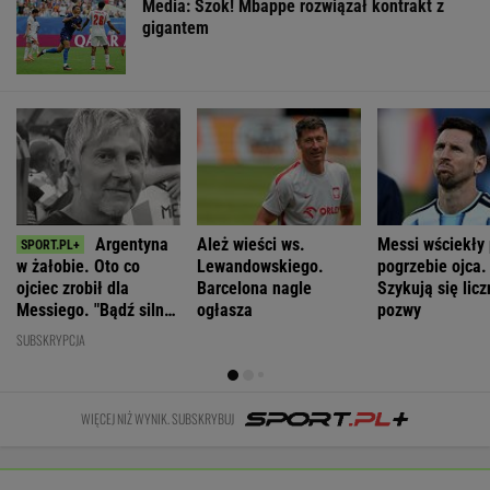
Media: Szok! Mbappe rozwiązał kontrakt z
gigantem
Argentyna
Ależ wieści ws.
Messi wściekły
w żałobie. Oto co
Lewandowskiego.
pogrzebie ojca.
ojciec zrobił dla
Barcelona nagle
Szykują się lic
Messiego. "Bądź silny,
ogłasza
pozwy
Leo"
SUBSKRYPCJA
WIĘCEJ NIŻ WYNIK. SUBSKRYBUJ