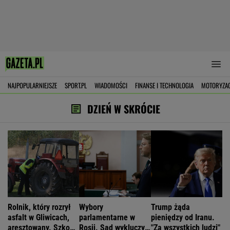
NAJPOPULARNIEJSZE
SPORT.PL
WIADOMOŚCI
FINANSE I TECHNOLOGIA
MOTORYZA
DZIEŃ W SKRÓCIE
Rolnik, który rozrył
Wybory
Trump żąda
asfalt w Gliwicach,
parlamentarne w
pieniędzy od Iranu.
aresztowany. Szkody
Rosji. Sąd wykluczył
"Za wszystkich ludzi"