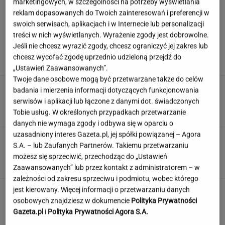
marketingowych, w szczególności na potrzeby wyświetlania
reklam dopasowanych do Twoich zainteresowań i preferencji w
swoich serwisach, aplikacjach i w Internecie lub personalizacji
treści w nich wyświetlanych. Wyrażenie zgody jest dobrowolne.
Czy Krupa popiera Trumpa? Wyjawiła prawdę o
relacji z Tarczyńskim
Jeśli nie chcesz wyrazić zgody, chcesz ograniczyć jej zakres lub
chcesz wycofać zgodę uprzednio udzieloną przejdź do
„Ustawień Zaawansowanych”.
Twoje dane osobowe mogą być przetwarzane także do celów
Oglądasz polskie seriale? Tym razem pytamy
badania i mierzenia informacji dotyczących funkcjonowania
o piosenki z czołówek
serwisów i aplikacji lub łączone z danymi dot. świadczonych
Tobie usług. W określonych przypadkach przetwarzanie
danych nie wymaga zgody i odbywa się w oparciu o
uzasadniony interes Gazeta.pl, jej spółki powiązanej – Agora
Wisiał kilka dni "uwięziony" w bilboardzie
S.A. – lub Zaufanych Partnerów. Takiemu przetwarzaniu
metry nad ziemią. "Utknąłem tu"
możesz się sprzeciwić, przechodząc do „Ustawień
Zaawansowanych” lub przez kontakt z administratorem – w
zależności od zakresu sprzeciwu i podmiotu, wobec którego
jest kierowany. Więcej informacji o przetwarzaniu danych
Second home nad morzem zyskuje na
popularności. Coraz więcej osób wybiera ten
osobowych znajdziesz w dokumencie
Polityka Prywatności
model inwestowania
Gazeta.pl
i
Polityka Prywatności Agora S.A.
MATERIAŁ PROMOCYJNY