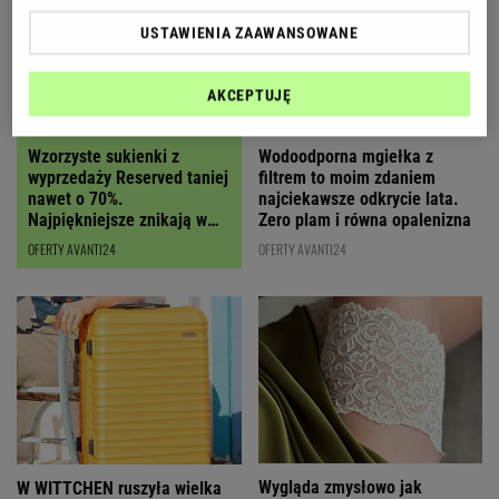
USTAWIENIA ZAAWANSOWANE
AKCEPTUJĘ
Wzorzyste sukienki z
Wodoodporna mgiełka z
wyprzedaży Reserved taniej
filtrem to moim zdaniem
nawet o 70%.
najciekawsze odkrycie lata.
Najpiękniejsze znikają w
Zero plam i równa opalenizna
mig
OFERTY AVANTI24
OFERTY AVANTI24
Wygląda zmysłowo jak
W WITTCHEN ruszyła wielka