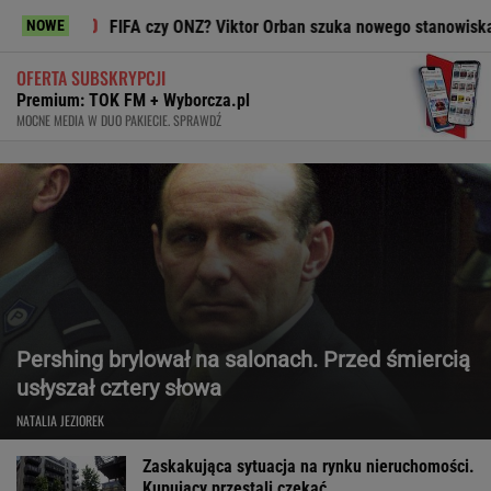
FIFA czy ONZ? Viktor Orban szuka nowego stanowiska
To
NOWE
OFERTA SUBSKRYPCJI
Premium: TOK FM + Wyborcza.pl
MOCNE MEDIA W DUO PAKIECIE. SPRAWDŹ
Pershing brylował na salonach. Przed śmiercią
usłyszał cztery słowa
NATALIA JEZIOREK
Zaskakująca sytuacja na rynku nieruchomości.
Kupujący przestali czekać