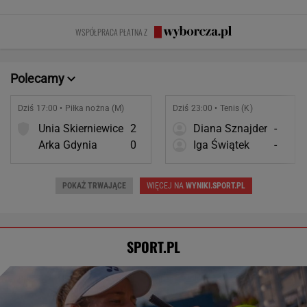
ruchowstręt.
chciałem być
przeżywamy stres
więcej niż
Nie ćwiczy w
fajnym mężem i
prawda o
WSPÓŁPRACA PŁATNA Z
ogóle
ojcem
współmałżonku
Polecamy
Dziś 17:00 • Piłka nożna (M)
Dziś 23:00 • Tenis (K)
Unia Skierniewice
2
Diana Sznajder
-
Arka Gdynia
0
Iga Świątek
-
POKAŻ TRWAJĄCE
WIĘCEJ NA
WYNIKI.SPORT.PL
SPORT.PL