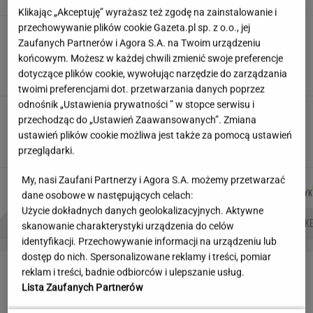
Klikając „Akceptuję” wyrażasz też zgodę na zainstalowanie i
przechowywanie plików cookie Gazeta.pl sp. z o.o., jej
"Wiem, kto ma jakie lęki,
Zaufanych Partnerów i Agora S.A. na Twoim urządzeniu
halucynacje, znam PESEL-e". Tajemnice
końcowym. Możesz w każdej chwili zmienić swoje preferencje
pacjentów słyszy cała stołówka
dotyczące plików cookie, wywołując narzędzie do zarządzania
SUBSKRYPCJA
twoimi preferencjami dot. przetwarzania danych poprzez
odnośnik „Ustawienia prywatności ” w stopce serwisu i
Włoch i Hiszpan mówią o życiu w Polsce. "Nie
przechodząc do „Ustawień Zaawansowanych”. Zmiana
chcę wracać"
ustawień plików cookie możliwa jest także za pomocą ustawień
przeglądarki.
My, nasi Zaufani Partnerzy i Agora S.A. możemy przetwarzać
KACPER
JOANNA
DOMINIK
MACIEK
Autorzy:
KOLIBABSKI
CHOJNACKA
SENKOWSKI
KUCHARCZYK
dane osobowe w następujących celach:
Użycie dokładnych danych geolokalizacyjnych. Aktywne
NAJWIĘKSZA JASKINIA ŚWIATA
BIAŁE LINIE NA SWOICH OKNACH
ATAK HAKE
skanowanie charakterystyki urządzenia do celów
identyfikacji. Przechowywanie informacji na urządzeniu lub
dostęp do nich. Spersonalizowane reklamy i treści, pomiar
LETNIE OKAZJE
reklam i treści, badnie odbiorców i ulepszanie usług.
Lista Zaufanych Partnerów