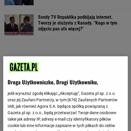
Sondy TV Republika podbijają internet.
Tworzy je stażysta z Kanady. "Kogo w tym
zdjęciu pan ufa więcej?"
Droga Użytkowniczko, Drogi Użytkowniku,
jeśli wyrazisz zgodę klikając „Akceptuję”, Gazeta.pl sp. z o.o.
oraz jej Zaufani Partnerzy, w tym [
676
] Zaufanych Partnerów
IAB, jak również Agora S.A. będąca spółką powiązaną z
Gazeta.pl sp. z o.o., będą przetwarzać Twoje dane osobowe
takie jak adresy IP, adresy e-mail czy identyfikatory plików
cookie lub inne informacje zapisane w tych plikach do celów