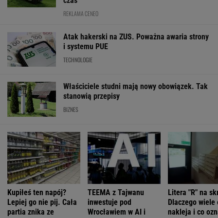
czas
REKLAMA CENEO
Atak hakerski na ZUS. Poważna awaria strony
i systemu PUE
TECHNOLOGIE
Właściciele studni mają nowy obowiązek. Tak
stanowią przepisy
BIZNES
Kupiłeś ten napój?
TEEMA z Tajwanu
Litera "R" na sk
Lepiej go nie pij. Cała
inwestuje pod
Dlaczego wiele 
partia znika ze
Wrocławiem w AI i
nakleja i co oz