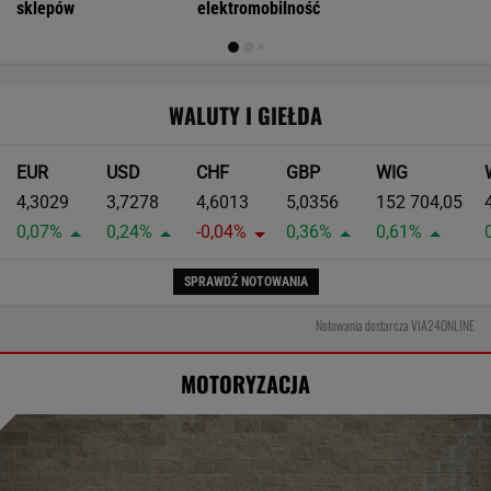
sklepów
elektromobilność
WALUTY I GIEŁDA
EUR
USD
CHF
GBP
WIG
4,3029
3,7278
4,6013
5,0356
152 704,05
0,07%
0,24%
-0,04%
0,36%
0,61%
SPRAWDŹ NOTOWANIA
Notowania dostarcza VIA24ONLINE
MOTORYZACJA