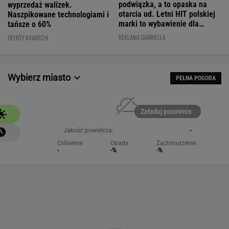
podwiązka, a to opaska na
wyprzedaż walizek.
otarcia ud. Letni HIT polskiej
Naszpikowane technologiami i
marki to wybawienie dla
tańsze o 60%
kobiet!
REKLAMA GABRIELLA
OFERTY AVANTI24
Wybierz miasto
PEŁNA POGODA
Załaduj ponownie
Jakość powietrza:
-
Ciśnienie:
Opady:
Zachmurzenie:
-
-%
-%