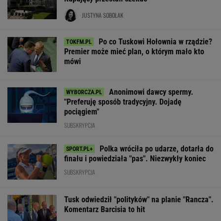
JUSTYNA SOBOLAK
Po co Tuskowi Hołownia w rządzie?
Premier może mieć plan, o którym mało kto
mówi
Anonimowi dawcy spermy.
"Preferuję sposób tradycyjny. Dojadę
pociągiem"
SUBSKRYPCJA
Polka wróciła po udarze, dotarła do
finału i powiedziała "pas". Niezwykły koniec
SUBSKRYPCJA
Tusk odwiedził "polityków" na planie "Rancza".
Komentarz Barcisia to hit