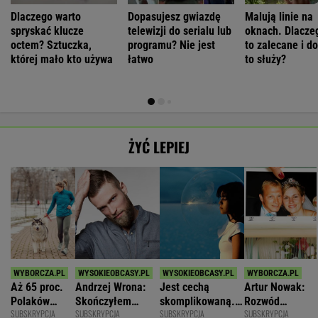
Dlaczego warto
Dopasujesz gwiazdę
Malują linie na
spryskać klucze
telewizji do serialu lub
oknach. Dlaczeg
octem? Sztuczka,
programu? Nie jest
to zalecane i d
której mało kto używa
łatwo
to służy?
ŻYĆ LEPIEJ
Aż 65 proc.
Andrzej Wrona:
Jest cechą
Artur Nowak:
Polaków
Skończyłem
skomplikowaną.
Rozwód
SUBSKRYPCJA
SUBSKRYPCJA
SUBSKRYPCJA
SUBSKRYPCJA
odczuwa
karierę, bo
Sprawia, że silniej
odsłania dużo