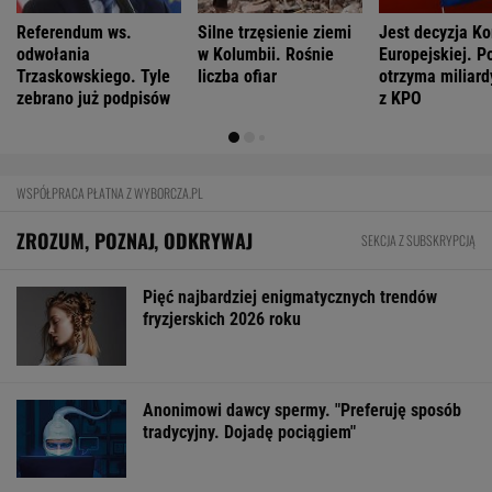
Referendum ws.
Silne trzęsienie ziemi
Jest decyzja Ko
odwołania
w Kolumbii. Rośnie
Europejskiej. P
Trzaskowskiego. Tyle
liczba ofiar
otrzyma miliard
zebrano już podpisów
z KPO
WSPÓŁPRACA PŁATNA Z WYBORCZA.PL
ZROZUM, POZNAJ, ODKRYWAJ
SEKCJA Z SUBSKRYPCJĄ
Pięć najbardziej enigmatycznych trendów
fryzjerskich 2026 roku
Anonimowi dawcy spermy. "Preferuję sposób
tradycyjny. Dojadę pociągiem"