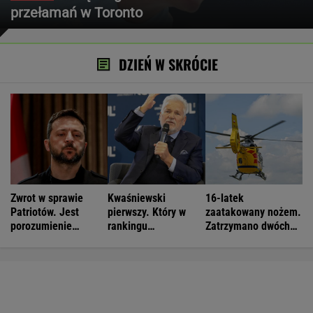
przełamań w Toronto
DZIEŃ W SKRÓCIE
Zwrot w sprawie
Kwaśniewski
16-latek
Patriotów. Jest
pierwszy. Który w
zaatakowany nożem.
porozumienie
rankingu
Zatrzymano dwóch
Ukrainy i USA
prezydentów jest
nastolatków
Duda?