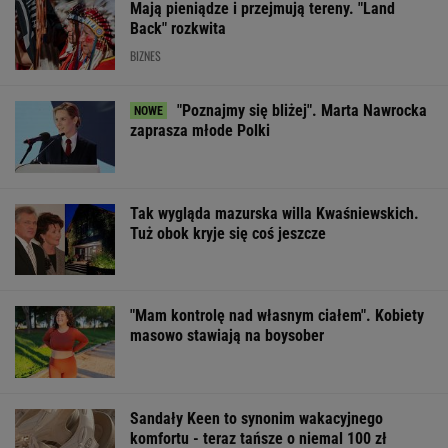
OFERTY AVANTI24
Włóż liść laurowy do
Rozpoznasz tych
Rzeczniczka MS
lodówki na godzinę.
wybitnych aktorów
zaatakowała Po
Efekt może cię
PRL-u? Wszyscy mylą
Jest odpowied
zaskoczyć
się w 8. pytaniu
ŻYĆ LEPIEJ