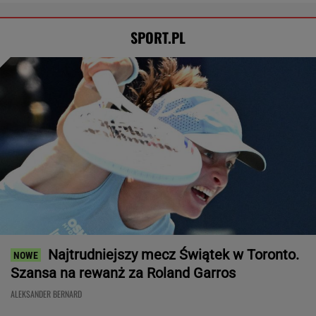
Rozstrzygnęli mecz Igi Świątek z Kostiuk.
Koniec w trzech setach
TENIS
Tysiące osób zrobi to we wrześniu. Powód
może cię zaskoczyć
MATERIAŁ PROMOCYJNY,
18+