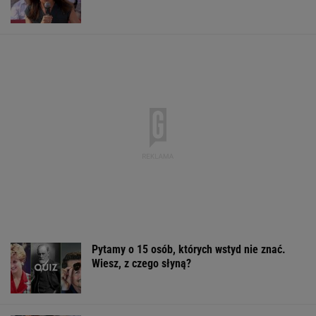
Back" rozkwita
BIZNES
"Poznajmy się bliżej". Marta Nawrocka
zaprasza młode Polki
Tak wygląda mazurska willa Kwaśniewskich.
Tuż obok kryje się coś jeszcze
"Mam kontrolę nad własnym ciałem". Kobiety
masowo stawiają na boysober
Sandały Keen to synonim wakacyjnego
komfortu - teraz tańsze o niemal 100 zł