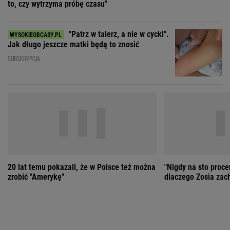
20 lat temu pokazali, że w Polsce też można
"Nigdy na sto proce
zrobić "Amerykę"
dlaczego Zosia zac
ZOBACZ WSZYSTKIE
Wybierz miasto
PEŁNA POGODA
Załaduj ponownie
Jakość powietrza:
-
Ciśnienie:
Opady:
Zachmurzenie:
-
-%
-%