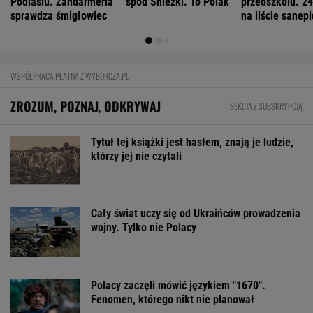
Mają pieniądze i przejmują tereny. "Land Back"
rozkwita
BIZNES
Pierwszy etap GAT zakończony. To
strategiczna inwestycja dla polskiego
eksportu