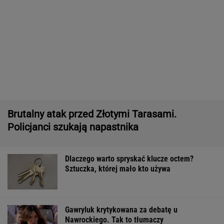
Pytamy o 15 osób, których wstyd nie znać.
Wiesz, z czego słyną?
Mają pieniądze i przejmują tereny. "Land