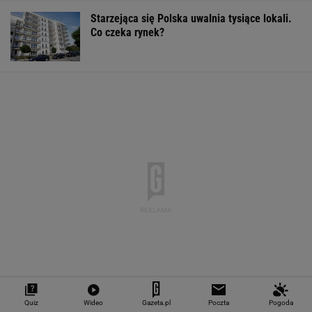
"Teraz wiemy".
1,5 tys. zł za adopcję
Zaćmienie Słoń
Naukowcy odkryli
psa. Nie trzeba nawet
będzie spektak
nowe zagrożenie
mieszkać w tej gminie
Tak zrobisz naj
związane z
zdjęcia
mikroplastikiem
WALUTY I GIEŁDA
EUR
USD
CHF
GBP
WIG
4,2983
3,7187
4,6027
5,0166
151 782,92
-0,09%
-0,41%
0,15%
-0,13%
-0,24%
Quiz
Wideo
Gazeta.pl
Poczta
Pogoda