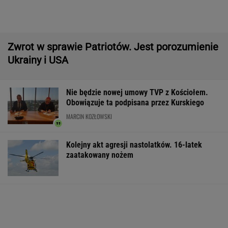
IMGW pokazał nową prognozę. Upały wracają
do Polski
Większość Polaków nie chce płacić tego
podatku. "To sygnał alarmowy"
Manifestacja w Warszawie. Organizatorzy
mają siedem postulatów
Wyniki Lotto 07.08.2026 - EkstraPensja,
EkstraPremia, EuroJackpot, Kaskada,
MiniLotto, MultiMulti
Second home nad morzem zyskuje na
popularności. Coraz więcej osób wybiera ten