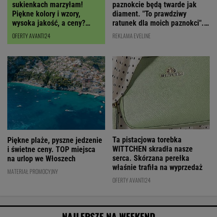
paznokcie będą twarde jak
sukienkach marzyłam!
diament. "To prawdziwy
Piękne kolory i wzory,
ratunek dla moich paznokci".
wysoka jakość, a ceny?
Cena? Niska!
Miło zaskoczą!
REKLAMA EVELINE
OFERTY AVANTI24
Ta pistacjowa torebka
Piękne plaże, pyszne jedzenie
WITTCHEN skradła nasze
i świetne ceny. TOP miejsca
serca. Skórzana perełka
na urlop we Włoszech
właśnie trafiła na wyprzedaż
MATERIAŁ PROMOCYJNY
OFERTY AVANTI24
NAJLEPSZE NA WEEKEND