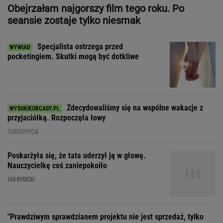
Zdecydowaliśmy się na wspólne wakacje z
przyjaciółką. Rozpoczęła łowy
SUBSKRYPCJA
Poskarżyła się, że tata uderzył ją w głowę.
Nauczycielkę coś zaniepokoiło
JAN RYBICKI
"Prawdziwym sprawdzianem projektu nie jest sprzedaż, tylko
to, czy wytrzyma próbę czasu"
"Patrz w talerz, a nie w cycki".
Jak długo jeszcze matki będą to znosić
SUBSKRYPCJA