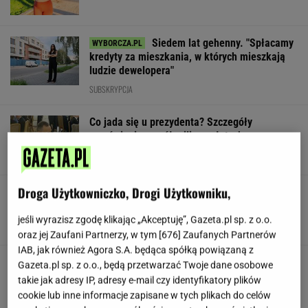
Siedem lat gehenny. "Spłacamy
kredyty za mieszkania, w których mieszkają
ludzie dewelopera"
SUBSKRYPCJA
Co jada się u prezydenta? Szczegóły
zamówienia za pół miliona złotych
Droga Użytkowniczko, Drogi Użytkowniku,
Nowe zdjęcie Johna Goodmana trafiło do
sieci. Aktor schudł 90 kg
jeśli wyrazisz zgodę klikając „Akceptuję”, Gazeta.pl sp. z o.o.
oraz jej Zaufani Partnerzy, w tym [
676
] Zaufanych Partnerów
IAB, jak również Agora S.A. będąca spółką powiązaną z
"Poznajmy się bliżej". Nawrocka zaprasza
Gazeta.pl sp. z o.o., będą przetwarzać Twoje dane osobowe
młode Polki
takie jak adresy IP, adresy e-mail czy identyfikatory plików
cookie lub inne informacje zapisane w tych plikach do celów