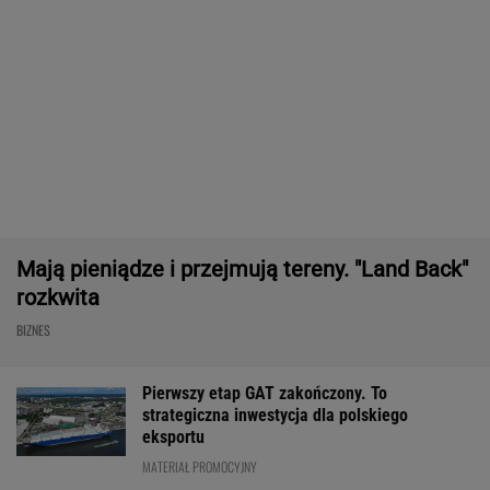
Masowo tracą pracę przez AI?
To tylko forma "moralnego bufora"
SUBSKRYPCJA
Robot koszący to prawdziwa rewolucja! Sam
precyzyjne skosi trawę, a ty zaoszczędzisz
czas
REKLAMA CENEO
Nie tylko zaćmienie Słońca. Sierpień zamieni
niebo w scenę niezwykłych widowisk
BIZNES
ZUS dopłaca Ukraińcom do emerytur.
Konfederacja grzmi, ale zapomina o ważnej
rzeczy