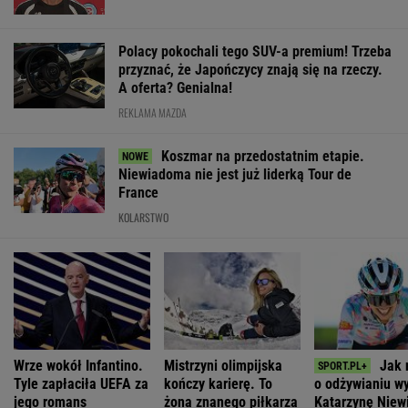
Ventoux
SUBSKRYPCJA
WIĘCEJ NIŻ WYNIK. SUBSKRYBUJ
POLITYKA
Sondaż:
Były prezes
Stan byłego
"Poznajmy się
Kwaśniewskiego
sądu
żołnierza w
bliżej". Marta
lubią wszyscy,
najwyższego
USA
Nawrocka
Dudę
kandydatem
więzionego w
zaprasza młode
praktycznie nikt
Magyara na
Rosji jest