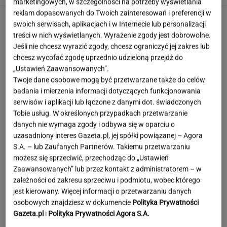
marketingowych, w szczególności na potrzeby wyświetlania
reklam dopasowanych do Twoich zainteresowań i preferencji w
swoich serwisach, aplikacjach i w Internecie lub personalizacji
treści w nich wyświetlanych. Wyrażenie zgody jest dobrowolne.
Jeśli nie chcesz wyrazić zgody, chcesz ograniczyć jej zakres lub
chcesz wycofać zgodę uprzednio udzieloną przejdź do
„Ustawień Zaawansowanych”.
Twoje dane osobowe mogą być przetwarzane także do celów
badania i mierzenia informacji dotyczących funkcjonowania
serwisów i aplikacji lub łączone z danymi dot. świadczonych
Tobie usług. W określonych przypadkach przetwarzanie
danych nie wymaga zgody i odbywa się w oparciu o
uzasadniony interes Gazeta.pl, jej spółki powiązanej – Agora
S.A. – lub Zaufanych Partnerów. Takiemu przetwarzaniu
możesz się sprzeciwić, przechodząc do „Ustawień
Zaawansowanych” lub przez kontakt z administratorem – w
zależności od zakresu sprzeciwu i podmiotu, wobec którego
jest kierowany. Więcej informacji o przetwarzaniu danych
To najdłuższe jezioro w Polsce. Ma aż 16 wysp
osobowych znajdziesz w dokumencie
Polityka Prywatności
Gazeta.pl
i
Polityka Prywatności Agora S.A.