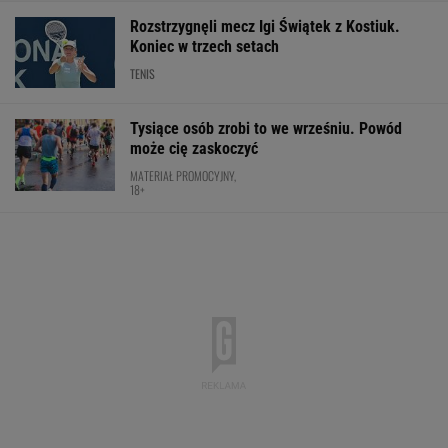
Nowy rozdział japońskiej precyzji. Lexus RZ
wraca w odświeżonej odsłonie i robi szał!
Majstersztyk
MATERIAŁ PROMOCYJNY
Anastazja Kuś mistrzynią świata! Historyczny
występ, brawo!
LEKKOATLETYKA
Tyle sekund Niewiadoma traci do
liderki. Oto klasyfikacja generalna Tour de
France
KOLARSTWO
Fatalne wieści dla klubu Lewandowskiego
PIŁKA NOŻNA