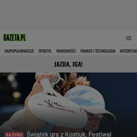
NAJPOPULARNIEJSZE
SPORT.PL
WIADOMOŚCI
FINANSE I TECHNOLOGIA
MOTORYZA
JAZDA, IGA!
Świątek gra z Kostiuk. Festiwal