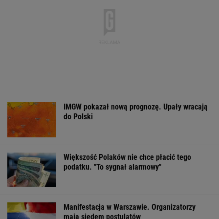
model inwestowania
MATERIAŁ PROMOCYJNY
Zerwana linia
Czeska policja ustaliła
Gruźlica w
energetyczna na
tożsamość mężczyzny
warszawskim
Podlasiu. Żandarmeria
spod Śnieżki. To Polak
przedszkolu. 24
sprawdza śmigłowiec
na liście sanep
WSPÓŁPRACA PŁATNA Z WYBORCZA.PL
ZROZUM, POZNAJ, ODKRYWAJ
SEKCJA Z SUBSKRYPCJĄ
Tytuł tej książki jest hasłem, znają je ludzie,