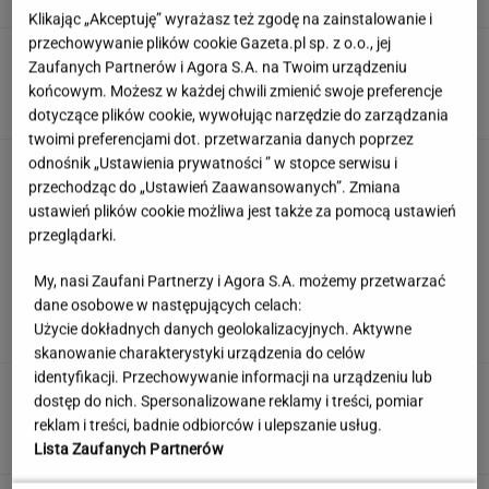
Klikając „Akceptuję” wyrażasz też zgodę na zainstalowanie i
przechowywanie plików cookie Gazeta.pl sp. z o.o., jej
Umiesz się zachować? Sprawdź to w quizie z
Zaufanych Partnerów i Agora S.A. na Twoim urządzeniu
zasad savoir vivre!
końcowym. Możesz w każdej chwili zmienić swoje preferencje
dotyczące plików cookie, wywołując narzędzie do zarządzania
twoimi preferencjami dot. przetwarzania danych poprzez
odnośnik „Ustawienia prywatności ” w stopce serwisu i
"Mam nadzieję, że zrobią trzecią część". Po 20
latach wywołał burzę
przechodząc do „Ustawień Zaawansowanych”. Zmiana
ustawień plików cookie możliwa jest także za pomocą ustawień
przeglądarki.
Jedno przekonanie może utrudniać życie
My, nasi Zaufani Partnerzy i Agora S.A. możemy przetwarzać
osobom z astygmatyzmem. Zwłaszcza latem
dane osobowe w następujących celach:
Użycie dokładnych danych geolokalizacyjnych. Aktywne
MATERIAŁ PROMOCYJNY
skanowanie charakterystyki urządzenia do celów
identyfikacji. Przechowywanie informacji na urządzeniu lub
Uruchomili "Tindera dla
dostęp do nich. Spersonalizowane reklamy i treści, pomiar
medyków". Szybko zgłosili się też adwokaci
reklam i treści, badnie odbiorców i ulepszanie usług.
SUBSKRYPCJA
Lista Zaufanych Partnerów