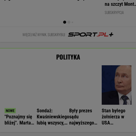
Polki
prezydenta
krytyczny
WIADOMOŚCI
Zwrot w sprawie Patriotów. Jest porozumienie
Ukrainy i USA
Nie będzie nowej umowy TVP z Kościołem.
Obowiązuje ta podpisana przez Kurskiego