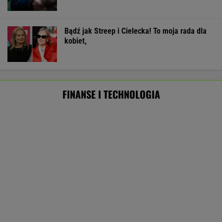
MATERIAŁ PROMOCYJNY
Starzejąca się Polska uwalnia tysiące lokali.
Co czeka rynek?