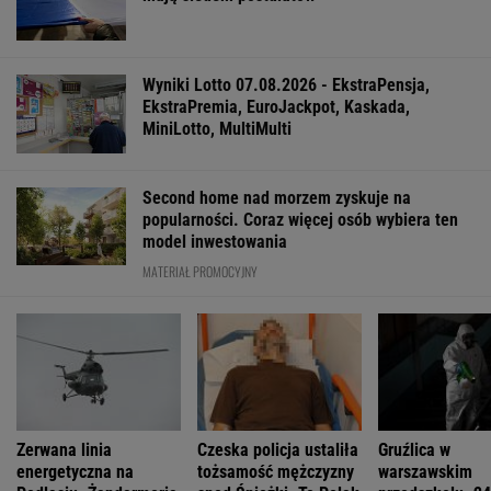
którzy jej nie czytali
Cały świat uczy się od Ukraińców prowadzenia
wojny. Tylko nie Polacy
Polacy zaczęli mówić językiem "1670".
Fenomen, którego nikt nie planował
Bądź jak Streep i Cielecka! To moja rada dla
kobiet,
FINANSE I TECHNOLOGIA