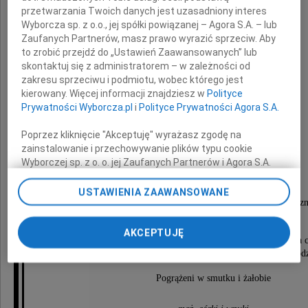
przetwarzania Twoich danych jest uzasadniony interes
Wyborcza sp. z o.o., jej spółki powiązanej – Agora S.A. – lub
Zaufanych Partnerów, masz prawo wyrazić sprzeciw. Aby
to zrobić przejdź do „Ustawień Zaawansowanych” lub
skontaktuj się z administratorem – w zależności od
Irena Dolińska
zakresu sprzeciwu i podmiotu, wobec którego jest
kierowany. Więcej informacji znajdziesz w
Polityce
z domu Kurianowicz
Prywatności Wyborcza.pl
i
Polityce Prywatności Agora S.A.
lat 77
Poprzez kliknięcie "Akceptuję" wyrażasz zgodę na
zainstalowanie i przechowywanie plików typu cookie
Wyborczej sp. z o. o. jej Zaufanych Partnerów i Agora S.A.
na Twoim urządzeniu końcowym. Możesz też w każdej
chwili zmienić swoje preferencje dot. plików cookie,
USTAWIENIA ZAAWANSOWANE
Była nauczycielka akademicka Wyższej Szkoły Pedagogicz
ponownie wywołując narzędzie do zarządzania Twoimi
oraz Uniwersytetu Opolskiego.
preferencjami dot. przetwarzania danych poprzez
odnośnik „Ustawienia prywatności” w stopce serwisu i
AKCEPTUJĘ
Ceremonia pogrzebowa odbędzie się w nowej kaplicy na 
przechodząc do sekcji „Ustawienia zaawansowane”.
komunalnym w Opolu w dniu 24 stycznia 2020 roku o godz
Zmiana ustawień plików cookie możliwa jest także za
pomocą ustawień przeglądarki.
Pogrążeni w smutku i żałobie
My, nasi Zaufani Partnerzy i Agora S.A. możemy