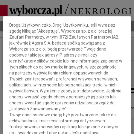
Dbamy o Twoją prywatność
Droga Użytkowniczko, Drogi Użytkowniku, jeśli wyrazisz
Nekrologi
Odeszli
Poradnik pogrzebowy
zgodę klikając "Akceptuję", Wyborcza sp. z o.o. oraz jej
Zaufani Partnerzy, w tym [
872
] Zaufanych Partnerów IAB,
jak również Agora S.A. będąca spółką powiązaną z
Irena Dolińska
Wyborcza sp. z o.o., będą przetwarzać Twoje dane
IMIĘ I NAZWISKO:
osobowe takie jak adresy IP, adresy e-mail czy
identyfikatory plików cookie lub inne informacje zapisane w
Opole
tych plikach do celów marketingowych, w szczególności
REGION:
na potrzeby wyświetlania reklam dopasowanych do
21.01.2020
DATA EMISJI:
Twoich zainteresowań i preferencji w swoich serwisach,
aplikacjach i w Internecie lub personalizacji treści w nich
wyświetlanych. Wyrażenie zgody jest dobrowolne. Jeśli nie
chcesz wyrazić zgody, chcesz ograniczyć jej zakres lub
"Żyłaś dla nas,
chcesz wycofać zgodę uprzednio udzieloną przejdź do
byłaś najwspanialszą matką, troskliwą żoną, najukocnhańsz
„Ustawień Zaawansowanych”.
Twoje dane osobowe mogą być przetwarzane także do
Z głębokim żalem zawiadamiamy, że po długiej chor
celów badania i mierzenia informacji dotyczących
dnia 17 stycznia 2020 roku, zmarła
funkcjonowania serwisów i aplikacji lub łączone z danymi
dot. świadczonych Tobie usług. Jeśli podstawą