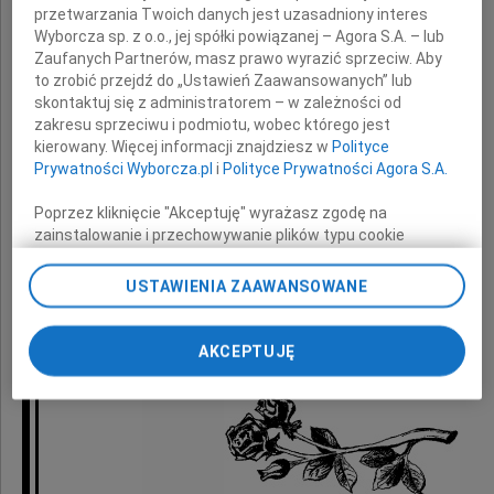
przetwarzania Twoich danych jest uzasadniony interes
z powodu śmierci
Wyborcza sp. z o.o., jej spółki powiązanej – Agora S.A. – lub
Zaufanych Partnerów, masz prawo wyrazić sprzeciw. Aby
Taty
to zrobić przejdź do „Ustawień Zaawansowanych” lub
skontaktuj się z administratorem – w zależności od
zakresu sprzeciwu i podmiotu, wobec którego jest
kierowany. Więcej informacji znajdziesz w
Polityce
Prywatności Wyborcza.pl
i
Polityce Prywatności Agora S.A.
składają
Poprzez kliknięcie "Akceptuję" wyrażasz zgodę na
pracownicy Kliniki
zainstalowanie i przechowywanie plików typu cookie
Wyborczej sp. z o. o. jej Zaufanych Partnerów i Agora S.A.
Chirurgii Plastycznej Dr Grzesiak
na Twoim urządzeniu końcowym. Możesz też w każdej
USTAWIENIA ZAAWANSOWANE
chwili zmienić swoje preferencje dot. plików cookie,
ponownie wywołując narzędzie do zarządzania Twoimi
preferencjami dot. przetwarzania danych poprzez
AKCEPTUJĘ
odnośnik „Ustawienia prywatności” w stopce serwisu i
przechodząc do sekcji „Ustawienia zaawansowane”.
Zmiana ustawień plików cookie możliwa jest także za
pomocą ustawień przeglądarki.
My, nasi Zaufani Partnerzy i Agora S.A. możemy