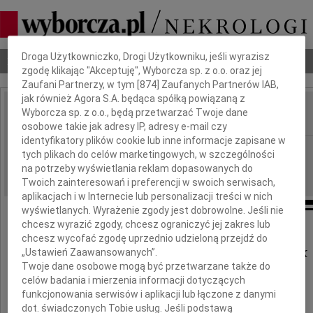
Dbamy o Twoją prywatność
Droga Użytkowniczko, Drogi Użytkowniku, jeśli wyrazisz
Nekrologi
Odeszli
Poradnik pogrzebowy
zgodę klikając "Akceptuję", Wyborcza sp. z o.o. oraz jej
Zaufani Partnerzy, w tym [
874
] Zaufanych Partnerów IAB,
jak również Agora S.A. będąca spółką powiązaną z
Wyborcza sp. z o.o., będą przetwarzać Twoje dane
IMIĘ I NAZWISKO:
osobowe takie jak adresy IP, adresy e-mail czy
identyfikatory plików cookie lub inne informacje zapisane w
Warszawa
REGION:
tych plikach do celów marketingowych, w szczególności
24.09.2009
na potrzeby wyświetlania reklam dopasowanych do
DATA EMISJI:
Twoich zainteresowań i preferencji w swoich serwisach,
aplikacjach i w Internecie lub personalizacji treści w nich
wyświetlanych. Wyrażenie zgody jest dobrowolne. Jeśli nie
chcesz wyrazić zgody, chcesz ograniczyć jej zakres lub
chcesz wycofać zgodę uprzednio udzieloną przejdź do
Dr Monice Jachnie-Grzesiak
„Ustawień Zaawansowanych”.
Twoje dane osobowe mogą być przetwarzane także do
celów badania i mierzenia informacji dotyczących
funkcjonowania serwisów i aplikacji lub łączone z danymi
wyrazy głębokiego współczucia
dot. świadczonych Tobie usług. Jeśli podstawą