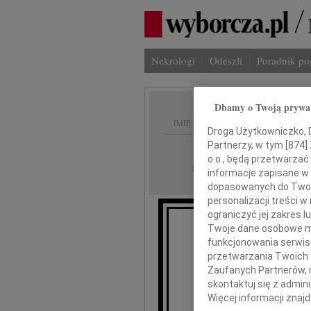
Nekrologi
Odeszli
Poradnik p
Dbamy o Twoją prywa
IMIĘ I NAZWISKO:
Droga Użytkowniczko, Dr
Partnerzy, w tym [
874
]
Warszawa
REGION:
o.o., będą przetwarzać 
24.09.2009
DATA EMISJI:
informacje zapisane w
dopasowanych do Twoich
personalizacji treści 
ograniczyć jej zakres
Twoje dane osobowe mo
funkcjonowania serwisó
przetwarzania Twoich da
Zaufanych Partnerów, 
skontaktuj się z admin
Wojc
Więcej informacji znaj