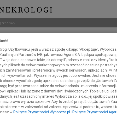
ogrzebowy
Szukaj
tność
Imię i na
ogi Użytkowniku, jeśli wyrazisz zgodę klikając "Akceptuję", Wyborcza sp
 Zaufanych Partnerów IAB, jak również Agora S.A. będąca spółką powi
Twoje dane osobowe takie jak adresy IP, adresy e-mail czy identyfikato
 tych plikach do celów marketingowych, w szczególności na potrzeby 
 zainteresowań i preferencji w swoich serwisach, aplikacjach i w Int
INNE NE
w nich wyświetlanych. Wyrażenie zgody jest dobrowolne. Jeśli nie chce
Asia
 lub chcesz wycofać zgodę uprzednio udzieloną przejdź do „Ustawień
Asia 
gą być przetwarzane także do celów badania i mierzenia informacji
Małgo
w i aplikacji lub łączone z danymi dot. świadczonych Tobie usług. Jeś
Dr. n. med.
Z żal
nych jest uzasadniony interes Wyborcza sp. z o.o., jej spółki powiąza
Janus
masz prawo wyrazić sprzeciw. Aby to zrobić przejdź do „Ustawień Z
Janus
istratorem – w zależności od zakresu sprzeciwu i podmiotu, wobec któ
iechowi Popowskiemu
Wacła
dziesz w
Polityce Prywatności Wyborcza.pl
i
Polityce Prywatności Agor
W dni