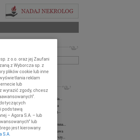
 nekrologów i wspomnień
zwisko lub numer ogłoszenia:
. z o.o. oraz jej Zaufani
ązaną z Wyborcza sp. z
+ szukanie zaawansowane
ry plików cookie lub inne
wyświetlania reklam
ernecie lub
KROLOGI
sz wyrazić zgody, chcesz
 Kułakowska
07.08.2026
Warszawa
 Zaawansowanych”.
Kułakowska 8 czerwca 1984 - 9 sierpnia...
 dotyczących
rzata Kościelska
07.08.2026
Warszawa
li podstawą
em żegnam prof. Małgorzatę Kościelską...
nej – Agora S.A. – lub
z Goetze
07.08.2026
Warszawa
aawansowanych” lub
z Goetze adwokat 9 lat bez Ciebie Bożenna...
rego jest kierowany.
wa Stec-Myśliwska
07.08.2026
Warszawa
a S.A.
u 4 sierpnia 2026 roku zmarła przeżywszy...