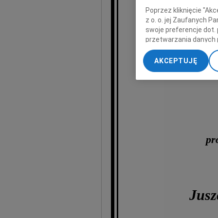
Poprzez kliknięcie "Ak
wyr
z o. o. jej Zaufanych 
swoje preferencje dot.
przetwarzania danych 
„Ustawienia zaawansow
AKCEPTUJĘ
My, nasi Zaufani Part
dokładnych danych geol
Przechowywanie informa
treści, badnie odbiorcó
pr
Jusz