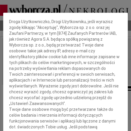
Dbamy o Twoją prywatność
Droga Użytkowniczko, Drogi Użytkowniku, jeśli wyrazisz
Nekrologi
Odeszli
Poradnik pogrzebowy
zgodę klikając "Akceptuję", Wyborcza sp. z o.o. oraz jej
Zaufani Partnerzy, w tym [
874
] Zaufanych Partnerów IAB,
jak również Agora S.A. będąca spółką powiązaną z
Wyborcza sp. z o.o., będą przetwarzać Twoje dane
Ryszard Furmanowski
osobowe takie jak adresy IP, adresy e-mail czy
IMIĘ I NAZWISKO:
identyfikatory plików cookie lub inne informacje zapisane w
tych plikach do celów marketingowych, w szczególności
Wrocław
REGION:
na potrzeby wyświetlania reklam dopasowanych do
25.06.2010
DATA EMISJI:
Twoich zainteresowań i preferencji w swoich serwisach,
aplikacjach i w Internecie lub personalizacji treści w nich
wyświetlanych. Wyrażenie zgody jest dobrowolne. Jeśli nie
chcesz wyrazić zgody, chcesz ograniczyć jej zakres lub
chcesz wycofać zgodę uprzednio udzieloną przejdź do
„Ustawień Zaawansowanych”.
Z głębokim żalem zawiadamiamy,
Twoje dane osobowe mogą być przetwarzane także do
że w dniu 22 czerwca 2010 roku
celów badania i mierzenia informacji dotyczących
zmarł w wieku 86 lat
nasz najukochańszy Ojciec, Teść i Dziadek
funkcjonowania serwisów i aplikacji lub łączone z danymi
dot. świadczonych Tobie usług. Jeśli podstawą