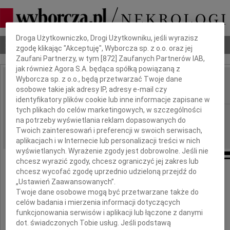
Dbamy o Twoją prywatność
Droga Użytkowniczko, Drogi Użytkowniku, jeśli wyrazisz
Nekrologi
Odeszli
Poradnik pogrzebowy
zgodę klikając "Akceptuję", Wyborcza sp. z o.o. oraz jej
Zaufani Partnerzy, w tym [
872
] Zaufanych Partnerów IAB,
jak również Agora S.A. będąca spółką powiązaną z
Wyborcza sp. z o.o., będą przetwarzać Twoje dane
Basia
osobowe takie jak adresy IP, adresy e-mail czy
IMIĘ I NAZWISKO:
identyfikatory plików cookie lub inne informacje zapisane w
tych plikach do celów marketingowych, w szczególności
Łódź
REGION:
na potrzeby wyświetlania reklam dopasowanych do
20.12.2019
DATA EMISJI:
Twoich zainteresowań i preferencji w swoich serwisach,
aplikacjach i w Internecie lub personalizacji treści w nich
wyświetlanych. Wyrażenie zgody jest dobrowolne. Jeśli nie
chcesz wyrazić zgody, chcesz ograniczyć jej zakres lub
chcesz wycofać zgodę uprzednio udzieloną przejdź do
Basiu
„Ustawień Zaawansowanych”.
Twoje dane osobowe mogą być przetwarzane także do
celów badania i mierzenia informacji dotyczących
funkcjonowania serwisów i aplikacji lub łączone z danymi
Droga Siostro
dot. świadczonych Tobie usług. Jeśli podstawą