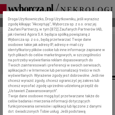
Dbamy o Twoją prywatność
Droga Użytkowniczko, Drogi Użytkowniku, jeśli wyrazisz
Nekrologi
Odeszli
Poradnik pogrzebowy
zgodę klikając "Akceptuję", Wyborcza sp. z o.o. oraz jej
Zaufani Partnerzy, w tym [
872
] Zaufanych Partnerów IAB,
jak również Agora S.A. będąca spółką powiązaną z
Wyborcza sp. z o.o., będą przetwarzać Twoje dane
Andrzej Jarosz
osobowe takie jak adresy IP, adresy e-mail czy
IMIĘ I NAZWISKO:
identyfikatory plików cookie lub inne informacje zapisane w
tych plikach do celów marketingowych, w szczególności
Wrocław
REGION:
na potrzeby wyświetlania reklam dopasowanych do
17.12.2019
DATA EMISJI:
Twoich zainteresowań i preferencji w swoich serwisach,
aplikacjach i w Internecie lub personalizacji treści w nich
wyświetlanych. Wyrażenie zgody jest dobrowolne. Jeśli nie
chcesz wyrazić zgody, chcesz ograniczyć jej zakres lub
chcesz wycofać zgodę uprzednio udzieloną przejdź do
Z żalem zawiadamiamy,
„Ustawień Zaawansowanych”.
że zmarł nasz Kolega
Twoje dane osobowe mogą być przetwarzane także do
celów badania i mierzenia informacji dotyczących
Andrzej Jarosz
funkcjonowania serwisów i aplikacji lub łączone z danymi
dot. świadczonych Tobie usług. Jeśli podstawą