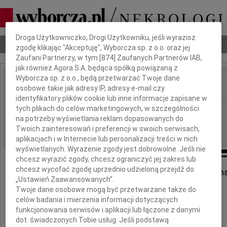
Dbamy o Twoją prywatność
Droga Użytkowniczko, Drogi Użytkowniku, jeśli wyrazisz
Nekrologi
Odeszli
Poradnik pogrzebowy
zgodę klikając "Akceptuję", Wyborcza sp. z o.o. oraz jej
Zaufani Partnerzy, w tym [
874
] Zaufanych Partnerów IAB,
jak również Agora S.A. będąca spółką powiązaną z
Wyborcza sp. z o.o., będą przetwarzać Twoje dane
Janina Libich
osobowe takie jak adresy IP, adresy e-mail czy
IMIĘ I NAZWISKO:
identyfikatory plików cookie lub inne informacje zapisane w
tych plikach do celów marketingowych, w szczególności
Łódź
REGION:
na potrzeby wyświetlania reklam dopasowanych do
17.12.2019
DATA EMISJI:
Twoich zainteresowań i preferencji w swoich serwisach,
aplikacjach i w Internecie lub personalizacji treści w nich
wyświetlanych. Wyrażenie zgody jest dobrowolne. Jeśli nie
chcesz wyrazić zgody, chcesz ograniczyć jej zakres lub
chcesz wycofać zgodę uprzednio udzieloną przejdź do
W listopadzie minęła 25-ta rocznica śmierci mojej 
„Ustawień Zaawansowanych”.
Twoje dane osobowe mogą być przetwarzane także do
Janiny Libich
celów badania i mierzenia informacji dotyczących
funkcjonowania serwisów i aplikacji lub łączone z danymi
dot. świadczonych Tobie usług. Jeśli podstawą