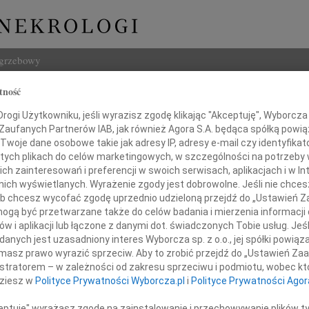
ogrzebowy
tność
Szukaj
ogi Użytkowniku, jeśli wyrazisz zgodę klikając "Akceptuję", Wyborcza sp
Imię i na
 Zaufanych Partnerów IAB, jak również Agora S.A. będąca spółką powi
Twoje dane osobowe takie jak adresy IP, adresy e-mail czy identyfikato
 tych plikach do celów marketingowych, w szczególności na potrzeby 
 zainteresowań i preferencji w swoich serwisach, aplikacjach i w Int
w nich wyświetlanych. Wyrażenie zgody jest dobrowolne. Jeśli nie chce
INNE NE
 lub chcesz wycofać zgodę uprzednio udzieloną przejdź do „Ustawień
06.0
gą być przetwarzane także do celów badania i mierzenia informacji
Annie
w i aplikacji lub łączone z danymi dot. świadczonych Tobie usług. Jeś
 wyrazy współczucia i słowa otuchy
Zdzis
nych jest uzasadniony interes Wyborcza sp. z o.o., jej spółki powiąza
żkich chwilach po śmierci Żony
Z ogr
masz prawo wyrazić sprzeciw. Aby to zrobić przejdź do „Ustawień Z
Danu
istratorem – w zależności od zakresu sprzeciwu i podmiotu, wobec któ
Marii
Z ogr
dziesz w
Polityce Prywatności Wyborcza.pl
i
Polityce Prywatności Agor
26.0
Panu 
ceptuję" wyrażasz zgodę na zainstalowanie i przechowywanie plików t