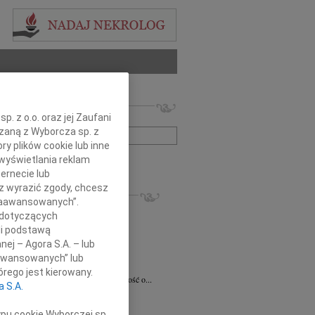
 nekrologów i wspomnień
. z o.o. oraz jej Zaufani
zwisko lub numer ogłoszenia:
ązaną z Wyborcza sp. z
ry plików cookie lub inne
wyświetlania reklam
+ szukanie zaawansowane
ernecie lub
sz wyrazić zgody, chcesz
KROLOGI
 Zaawansowanych”.
8.2026
Radom
 dotyczących
 Ciskowskiej wyrazy najgłębszego...
li podstawą
ław Maszkiewicz
29.07.2026
Radom
nej – Agora S.A. – lub
omnym smutkiem i żalem przyjąłem...
aawansowanych” lub
ta Grabowska
07.07.2026
Radom
rego jest kierowany.
omnym smutkiem przyjęliśmy wiadomość o...
a S.A.
5.2026
Radom
Dariuszowi Piątkowi Dyrektorowi...
ypu cookie Wyborczej sp.