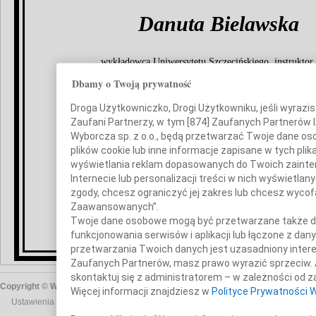
Danuta Bielawska
wykładowca Uniwersytetu Szczecińskiego, instruktor
Komendant Hufca Szczecin-Śródmieście
Dbamy o Twoją prywatność
w latach 1970-1974
Droga Użytkowniczko, Drogi Użytkowniku, jeśli wyrazisz 
"Każdy człowiek, nawet najskromniejszy, zostawia ślad p
Zaufani Partnerzy, w tym [
874
] Zaufanych Partnerów I
jego życie zahacza o przeszłość i sięga w przyszłoś
Wyborcza sp. z o.o., będą przetwarzać Twoje dane osob
plików cookie lub inne informacje zapisane w tych pl
Pogrzeb odbędzie się 5 grudnia 2019 r - o godz 11:0
wyświetlania reklam dopasowanych do Twoich zaintere
Cmentarzu Komunalnym w Gryficach przy ul. Bronisz
Internecie lub personalizacji treści w nich wyświetlan
O czym zawiadamia pogrążona w głębokim smut
zgody, chcesz ograniczyć jej zakres lub chcesz wyco
Zaawansowanych”.
Twoje dane osobowe mogą być przetwarzane także do 
rodzina
funkcjonowania serwisów i aplikacji lub łączone z dan
przetwarzania Twoich danych jest uzasadniony interes W
Zaufanych Partnerów, masz prawo wyrazić sprzeciw. 
skontaktuj się z administratorem – w zależności od z
Copyright © Wyborcza sp. z o.o.
O nas
Staże u nas
Reklama
Polityka pr
Więcej informacji znajdziesz w
Polityce Prywatności 
Ustawienia prywatności