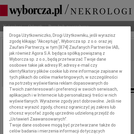
Dbamy o Twoją prywatność
Nekrologi
Odeszli
Poradnik pogrzebowy
Droga Użytkowniczko, Drogi Użytkowniku, jeśli wyrazisz
zgodę klikając "Akceptuję", Wyborcza sp. z o.o. oraz jej
Zaufani Partnerzy, w tym [
874
] Zaufanych Partnerów IAB,
Jan Koszur
IMIĘ I NAZWISKO:
jak również Agora S.A. będąca spółką powiązaną z
Wyborcza sp. z o.o., będą przetwarzać Twoje dane
osobowe takie jak adresy IP, adresy e-mail czy
Warszawa
REGION:
identyfikatory plików cookie lub inne informacje zapisane w
27.11.2019
DATA EMISJI:
tych plikach do celów marketingowych, w szczególności
na potrzeby wyświetlania reklam dopasowanych do
Twoich zainteresowań i preferencji w swoich serwisach,
aplikacjach i w Internecie lub personalizacji treści w nich
wyświetlanych. Wyrażenie zgody jest dobrowolne. Jeśli nie
Z ogromnym smutkiem zawiadamiamy,
chcesz wyrazić zgody, chcesz ograniczyć jej zakres lub
że 25 listopada 2019 roku
chcesz wycofać zgodę uprzednio udzieloną przejdź do
w wieku 76 lat zmarł
„Ustawień Zaawansowanych”.
Twoje dane osobowe mogą być przetwarzane także do
celów badania i mierzenia informacji dotyczących