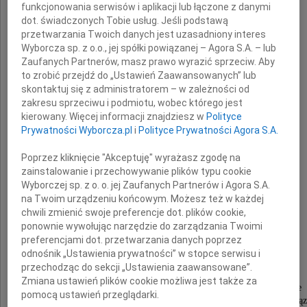
funkcjonowania serwisów i aplikacji lub łączone z danymi
dot. świadczonych Tobie usług. Jeśli podstawą
przetwarzania Twoich danych jest uzasadniony interes
Wyborcza sp. z o.o., jej spółki powiązanej – Agora S.A. – lub
Zaufanych Partnerów, masz prawo wyrazić sprzeciw. Aby
to zrobić przejdź do „Ustawień Zaawansowanych” lub
Jan Koszur
skontaktuj się z administratorem – w zależności od
zakresu sprzeciwu i podmiotu, wobec którego jest
kierowany. Więcej informacji znajdziesz w
Polityce
Tata, Mąż i Dziadek
Prywatności Wyborcza.pl
i
Polityce Prywatności Agora S.A.
Człowiek dobry, ciepły, kochający i kochany.
Poprzez kliknięcie "Akceptuję" wyrażasz zgodę na
Nigdy nie przestaniemy za Tobą tęsknić.
zainstalowanie i przechowywanie plików typu cookie
Wyborczej sp. z o. o. jej Zaufanych Partnerów i Agora S.A.
na Twoim urządzeniu końcowym. Możesz też w każdej
Ewa, Ania, Marysia
chwili zmienić swoje preferencje dot. plików cookie,
Tadzio, Wanda, Staś, Hela
ponownie wywołując narzędzie do zarządzania Twoimi
Dominik i Jacek
preferencjami dot. przetwarzania danych poprzez
odnośnik „Ustawienia prywatności” w stopce serwisu i
przechodząc do sekcji „Ustawienia zaawansowane”.
Zmiana ustawień plików cookie możliwa jest także za
Msza święta pogrzebowa odprawiona zostanie
pomocą ustawień przeglądarki.
w kościele św. Karola Boromeusza na Starych Pową