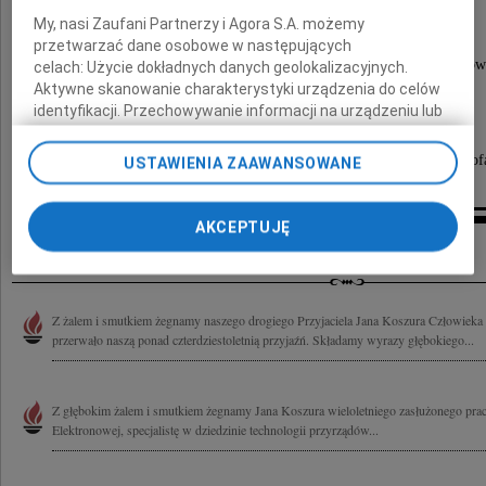
3 grudnia 2019 roku o godz. 12.00.
My, nasi Zaufani Partnerzy i Agora S.A. możemy
przetwarzać dane osobowe w następujących
Po mszy świętej nastąpi odprowadzenie prochów
celach:
Użycie dokładnych danych geolokalizacyjnych.
do grobu rodzinnego.
Aktywne skanowanie charakterystyki urządzenia do celów
identyfikacji. Przechowywanie informacji na urządzeniu lub
dostęp do nich. Spersonalizowane reklamy i treści, pomiar
Zamiast kwiatów prosimy o wsparcie
reklam i treści, badnie odbiorców i ulepszanie usług.
Fundacji Hospicjum Onkologiczne sw. Krzysztof
USTAWIENIA ZAAWANSOWANE
Lista Zaufanych Partnerów
AKCEPTUJĘ
Kondolencje
Z żalem i smutkiem żegnamy naszego drogiego Przyjaciela Jana Koszura Człowieka o
przerwało naszą ponad czterdziestoletnią przyjaźń. Składamy wyrazy głębokiego...
Z głębokim żalem i smutkiem żegnamy Jana Koszura wieloletniego zasłużonego prac
Elektronowej, specjalistę w dziedzinie technologii przyrządów...