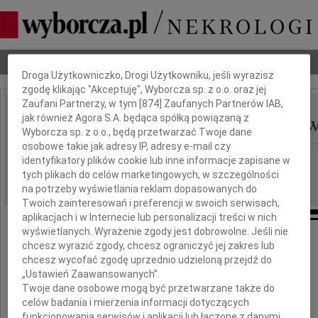
Dbamy o Twoją prywatność
Nekrologi
Odeszli
Poradnik pogrzebowy
Droga Użytkowniczko, Drogi Użytkowniku, jeśli wyrazisz
zgodę klikając "Akceptuję", Wyborcza sp. z o.o. oraz jej
Zaufani Partnerzy, w tym [
874
] Zaufanych Partnerów IAB,
Barbara Juszczyk-Popo
jak również Agora S.A. będąca spółką powiązaną z
IMIĘ I NAZWISKO:
Wyborcza sp. z o.o., będą przetwarzać Twoje dane
osobowe takie jak adresy IP, adresy e-mail czy
Warszawa
REGION:
identyfikatory plików cookie lub inne informacje zapisane w
tych plikach do celów marketingowych, w szczególności
24.09.2009
DATA EMISJI:
na potrzeby wyświetlania reklam dopasowanych do
Twoich zainteresowań i preferencji w swoich serwisach,
aplikacjach i w Internecie lub personalizacji treści w nich
wyświetlanych. Wyrażenie zgody jest dobrowolne. Jeśli nie
chcesz wyrazić zgody, chcesz ograniczyć jej zakres lub
Z żalem przyjęliśmy wiadomość o śmierci
chcesz wycofać zgodę uprzednio udzieloną przejdź do
„Ustawień Zaawansowanych”.
prof. dr hab. n. med.
Twoje dane osobowe mogą być przetwarzane także do
celów badania i mierzenia informacji dotyczących
funkcjonowania serwisów i aplikacji lub łączone z danymi