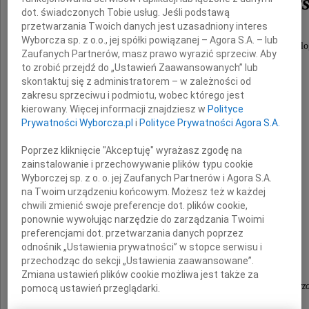
Barbary Juszczyk-Popows
dot. świadczonych Tobie usług. Jeśli podstawą
przetwarzania Twoich danych jest uzasadniony interes
Wyborcza sp. z o.o., jej spółki powiązanej – Agora S.A. – lub
wieloletniego Kierownika Zakładu Chirurgii Stomatolo
Zaufanych Partnerów, masz prawo wyrazić sprzeciw. Aby
Warszawskiego Uniwersytetu Medycznego.
to zrobić przejdź do „Ustawień Zaawansowanych” lub
skontaktuj się z administratorem – w zależności od
zakresu sprzeciwu i podmiotu, wobec którego jest
Rodzinie
kierowany. Więcej informacji znajdziesz w
Polityce
Prywatności Wyborcza.pl
i
Polityce Prywatności Agora S.A.
oraz
Pracownikom
Poprzez kliknięcie "Akceptuję" wyrażasz zgodę na
zainstalowanie i przechowywanie plików typu cookie
Wyborczej sp. z o. o. jej Zaufanych Partnerów i Agora S.A.
na Twoim urządzeniu końcowym. Możesz też w każdej
Zakładu Chirurgii Stomatologicznej
chwili zmienić swoje preferencje dot. plików cookie,
ponownie wywołując narzędzie do zarządzania Twoimi
wyrazy serdecznego współczucia
preferencjami dot. przetwarzania danych poprzez
odnośnik „Ustawienia prywatności” w stopce serwisu i
składa
przechodząc do sekcji „Ustawienia zaawansowane”.
Zmiana ustawień plików cookie możliwa jest także za
zespół Kliniki Chirurgii Czaszkowo-Szczękowo-Twarz
pomocą ustawień przeglądarki.
Chirurgii Jamy Ustnej i Implantologii