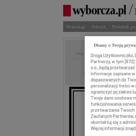
Nekrologi
Odeszli
Poradnik p
Dbamy o Twoją prywa
IMIĘ I NAZWISKO:
Droga Użytkowniczko, Dr
Partnerzy, w tym [
872
]
Białystok
REGION:
o.o., będą przetwarzać 
06.11.2019
informacje zapisane w
DATA EMISJI:
dopasowanych do Twoich
personalizacji treści 
ograniczyć jej zakres
Twoje dane osobowe mo
S
funkcjonowania serwisó
przetwarzania Twoich da
Zaufanych Partnerów, 
skontaktuj się z admin
Więcej informacji znaj