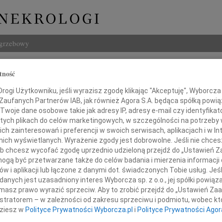
ogrzebowy
Szukaj
tność
Imię i na
ogi Użytkowniku, jeśli wyrazisz zgodę klikając "Akceptuję", Wyborcza sp
 Zaufanych Partnerów IAB, jak również Agora S.A. będąca spółką powi
Twoje dane osobowe takie jak adresy IP, adresy e-mail czy identyfikato
 tych plikach do celów marketingowych, w szczególności na potrzeby 
 zainteresowań i preferencji w swoich serwisach, aplikacjach i w Int
INNE NE
w nich wyświetlanych. Wyrażenie zgody jest dobrowolne. Jeśli nie chce
22.0
 lub chcesz wycofać zgodę uprzednio udzieloną przejdź do „Ustawień
Pani 
gą być przetwarzane także do celów badania i mierzenia informacji
amorząd Lekarski Podlasia
Paweł
w i aplikacji lub łączone z danymi dot. świadczonych Tobie usług. Jeś
z wielkim żalem żegna
Z głę
nych jest uzasadniony interes Wyborcza sp. z o.o., jej spółki powiąza
Jerzy
masz prawo wyrazić sprzeciw. Aby to zrobić przejdź do „Ustawień Z
Z głę
istratorem – w zależności od zakresu sprzeciwu i podmiotu, wobec któ
Dr. n. med.
22.0
dziesz w
Polityce Prywatności Wyborcza.pl
i
Polityce Prywatności Agor
Wyraz