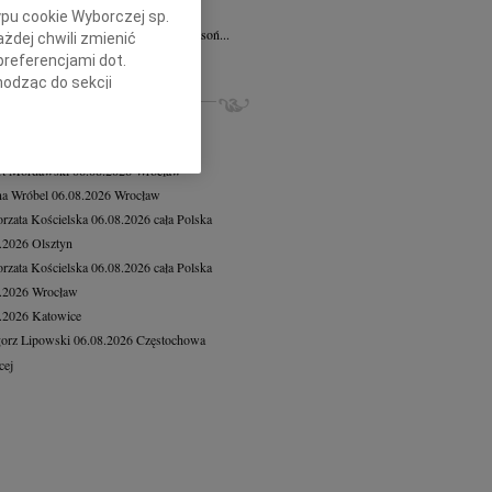
6.2026
Białystok
ypu cookie Wyborczej sp.
j Koleżance Anecie Kawęczyńskiej-Lasoń...
żdej chwili zmienić
cej
preferencjami dot.
hodząc do sekcji
ZE NEKROLOGI, KONDOLENCJE
stawień przeglądarki.
iusz Butruk
05.08.2026
Warszawa
8.2026
Gdańsk
h celach:
Użycie
lów identyfikacji.
rt Mordawski
06.08.2026
Wrocław
ści, pomiar reklam i
a Wróbel
06.08.2026
Wrocław
rzata Kościelska
06.08.2026
cała Polska
8.2026
Olsztyn
rzata Kościelska
06.08.2026
cała Polska
8.2026
Wrocław
8.2026
Katowice
orz Lipowski
06.08.2026
Częstochowa
cej