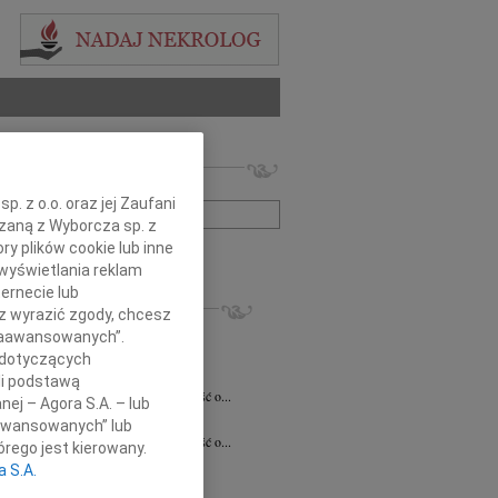
 nekrologów i wspomnień
zwisko lub numer ogłoszenia:
. z o.o. oraz jej Zaufani
ązaną z Wyborcza sp. z
ry plików cookie lub inne
+ szukanie zaawansowane
wyświetlania reklam
ernecie lub
KROLOGI
sz wyrazić zgody, chcesz
7.2026
Białystok
 Zaawansowanych”.
notariusz Halinie Dorocie Agaciak...
 dotyczących
 Niemyjski
06.07.2026
Warszawa
li podstawą
bokim smutkiem przyjęliśmy wiadomość o...
nej – Agora S.A. – lub
 Kulesza
23.06.2026
Białystok
aawansowanych” lub
bokim smutkiem przyjęliśmy wiadomość o...
rego jest kierowany.
6.2026
Białystok
a S.A.
y szczerego współczucia i...