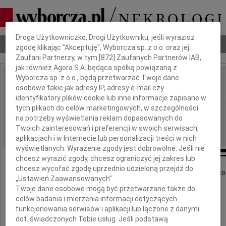
Dbamy o Twoją prywatność
Droga Użytkowniczko, Drogi Użytkowniku, jeśli wyrazisz
Nekrologi
Odeszli
Poradnik pogrzebowy
zgodę klikając "Akceptuję", Wyborcza sp. z o.o. oraz jej
Zaufani Partnerzy, w tym [
872
] Zaufanych Partnerów IAB,
jak również Agora S.A. będąca spółką powiązaną z
Wyborcza sp. z o.o., będą przetwarzać Twoje dane
Jerzy Małachowski
osobowe takie jak adresy IP, adresy e-mail czy
IMIĘ I NAZWISKO:
identyfikatory plików cookie lub inne informacje zapisane w
tych plikach do celów marketingowych, w szczególności
Szczecin
REGION:
na potrzeby wyświetlania reklam dopasowanych do
24.10.2019
DATA EMISJI:
Twoich zainteresowań i preferencji w swoich serwisach,
aplikacjach i w Internecie lub personalizacji treści w nich
wyświetlanych. Wyrażenie zgody jest dobrowolne. Jeśli nie
chcesz wyrazić zgody, chcesz ograniczyć jej zakres lub
chcesz wycofać zgodę uprzednio udzieloną przejdź do
Z głębokim żalem zawiadamiamy, że 22.10.2019 roku
„Ustawień Zaawansowanych”.
Twoje dane osobowe mogą być przetwarzane także do
celów badania i mierzenia informacji dotyczących
funkcjonowania serwisów i aplikacji lub łączone z danymi
dot. świadczonych Tobie usług. Jeśli podstawą